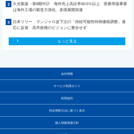
久光製薬・第8期中計 海外売上高比率60.0％以上 医療用薬事業
2
は海外工場の製造力強化、多国展開加速
日本リリー マンジャロ皮下注の「持続可能性特例価格調整」適
3
応に反発 高市政権のビジョンに整合せず
もっと見る
会社情報
サービス利用ガイド
利用規約
特定商取引法に基づく表示
個人情報保護方針