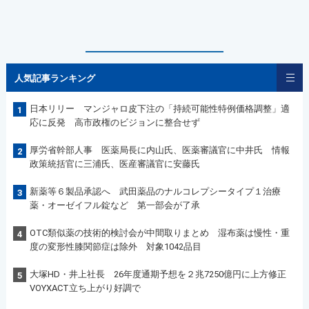
人気記事ランキング
日本リリー マンジャロ皮下注の「持続可能性特例価格調整」適
1
応に反発 高市政権のビジョンに整合せず
厚労省幹部人事 医薬局長に内山氏、医薬審議官に中井氏 情報
2
政策統括官に三浦氏、医産審議官に安藤氏
新薬等６製品承認へ 武田薬品のナルコレプシータイプ１治療
3
薬・オーゼイフル錠など 第一部会が了承
OTC類似薬の技術的検討会が中間取りまとめ 湿布薬は慢性・重
4
度の変形性膝関節症は除外 対象1042品目
大塚HD・井上社長 26年度通期予想を２兆7250億円に上方修正
5
VOYXACT立ち上がり好調で