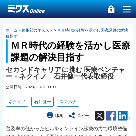
ホーム
>
編集部のオススメ
>
ＭＲ時代の経験を活かし医療課題の解決
目指す
ＭＲ時代の経験を活かし医療
課題の解決目指す
セカンドキャリアに挑む 医療ベンチャ
ー・ネクイノ 石井健一代表取締役
公開日時 2023/11/01 00:00
ネクイノ
石井健一
スマルナ
Twitter
Facebook
Lin
印刷
コピー
普及率の低かったピルをオンライン診療の力で環境整備