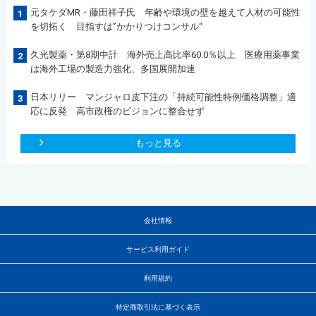
元タケダMR・藤田祥子氏 年齢や環境の壁を越えて人材の可能性
1
を切拓く 目指すは”かかりつけコンサル“
久光製薬・第8期中計 海外売上高比率60.0％以上 医療用薬事業
2
は海外工場の製造力強化、多国展開加速
日本リリー マンジャロ皮下注の「持続可能性特例価格調整」適
3
応に反発 高市政権のビジョンに整合せず
もっと見る
会社情報
サービス利用ガイド
利用規約
特定商取引法に基づく表示