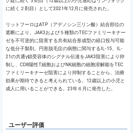
ク錠に続く３剤目（12歳以上の小児適応はリンヴォック
に続く２剤目）として2021年12月に発売された。
リットフーロはATP（アデノシン三リン酸）結合部位の
遮断により、JAK3および５種類のTECファミリーキナー
ゼを不可逆的に阻害する共有結合形成型の経口投与可能
な低分子製剤。円形脱毛症の病態に関与するIL-15、IL-
21の共通γ鎖受容体のシグナル伝達をJAK3阻害により抑
制し、CD8陽性T細胞およびNK細胞の細胞溶解能をTEC
ファミリーキナーゼ阻害により抑制することから、治療
効果が期待できると考えられている。12歳以上の小児と
成人に用いることができる。23年６月に発売した。