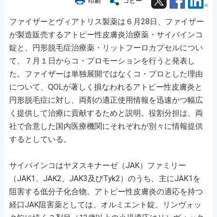
印刷
コピー
ファイザーとヴィアトリス製薬は６月28日、ファイザー
が製造販売するアトピー性皮膚炎治療薬・サイバインコ
錠と、円形脱毛症治療薬・リットフーロカプセルについ
て、７月１日からコ・プロモーションを行うと発表し
た。ファイザーは単独展開ではなくコ・プロとした理由
について、QOLが著しく損なわれるアトピー性皮膚炎と
円形脱毛症に対し、両剤の適正使用情報を迅速かつ幅広
く提供して治療に貢献するためと説明。役割分担は、両
社で合意した国内医療機関にそれぞれが別々に情報提供
するとしている。
サイバインコはヤヌスキナーゼ（JAK）ファミリー
（JAK1、JAK2、JAK3及びTyk2）のうち、主にJAK1を
阻害する低分子化合物。アトピー性皮膚炎の適応を持つ
経口JAK阻害薬としては、オルミエント錠、リンヴォッ