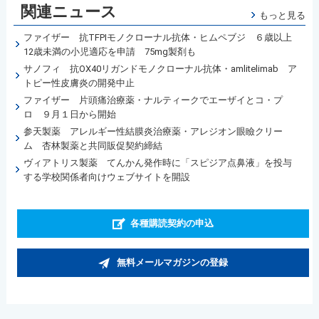
関連ニュース
もっと見る
ファイザー 抗TFPIモノクローナル抗体・ヒムペブジ ６歳以上
12歳未満の小児適応を申請 75mg製剤も
サノフィ 抗OX40リガンドモノクローナル抗体・amlitelimab ア
トピー性皮膚炎の開発中止
ファイザー 片頭痛治療薬・ナルティークでエーザイとコ・プ
ロ ９月１日から開始
参天製薬 アレルギー性結膜炎治療薬・アレジオン眼瞼クリー
ム 杏林製薬と共同販促契約締結
ヴィアトリス製薬 てんかん発作時に「スピジア点鼻液」を投与
する学校関係者向けウェブサイトを開設
各種購読契約の申込
無料メールマガジンの登録