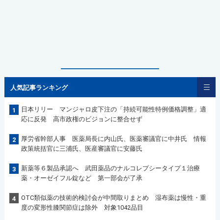
人気記事ランキング
日本リリー マンジャロ皮下注の「持続可能性特例価格調整」適
1
応に反発 高市政権のビジョンに整合せず
厚労省幹部人事 医薬局長に内山氏、医薬審議官に中井氏 情報
2
政策統括官に三浦氏、医産審議官に安藤氏
新薬等６製品承認へ 武田薬品のナルコレプシータイプ１治療
3
薬・オーゼイフル錠など 第一部会が了承
OTC類似薬の技術的検討会が中間取りまとめ 湿布薬は慢性・重
4
度の変形性膝関節症は除外 対象1042品目