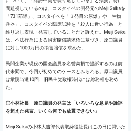
について、「誹謗中傷を繰り返している」と指摘。特に
問題視しているのは、コスタイベの開発元のMeiji Seikaを
「731部隊」、コスタイベを「３発目の原爆」や「生物
兵器」、コスタイベの臨床試験を「殺人に近い行為」と
繰り返し表現・発言していることだと訴えた。Meiji Seika
は、不法行為による損害賠償請求権に基づき、原口議員
に対し1000万円の損害賠償を求めた。
民間企業が現役の国会議員を名誉棄損で提訴するのは前
代未聞で、今回が初めてのケースとみられる。原口議員
は衆院当選10回、旧民主党政権時代には総務相を務め
た。
◎小林社長 原口議員の発言は「いろいろな意見や論評
を超えた発言、いくら何でも放置できない」
Meiji Seikaの小林大吉郎代表取締役社長はこの日に開いた