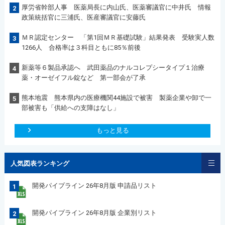
厚労省幹部人事 医薬局長に内山氏、医薬審議官に中井氏 情報
2
政策統括官に三浦氏、医産審議官に安藤氏
ＭＲ認定センター 「第1回ＭＲ基礎試験」結果発表 受験実人数
3
1266人 合格率は３科目ともに85％前後
新薬等６製品承認へ 武田薬品のナルコレプシータイプ１治療
4
薬・オーゼイフル錠など 第一部会が了承
熊本地震 熊本県内の医療機関44施設で被害 製薬企業や卸で一
5
部被害も「供給への支障はなし」
もっと見る
人気図表ランキング
開発パイプライン 26年8月版 申請品リスト
1
開発パイプライン 26年8月版 企業別リスト
2