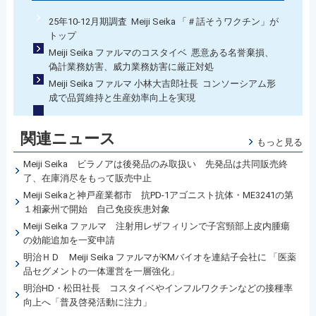
25年10-12月期調査 Meiji Seika 「＃話そうワクチン」が
トップ
Meiji Seika ファルマのコスタイベ 悪意ある名誉棄損、
偽計業務妨害、威力業務妨害に厳正対処
Meiji Seika ファルマ 小林大吉郎社長 コンソーシアム形
成で品質維持と生産効率向上を実現
関連ニュース
もっと見る
Meiji Seika ビラノアは後発品のみ取扱い 先発品は共同販売終
了、在庫消尽をもって販売中止
Meiji Seikaと神戸産業都市 抗PD-1アゴニスト抗体・ME3241の第
１相豪州で開始 自己免疫疾患対象
Meiji Seika ファルマ 注射用レザフィリンで子宮頸部上皮内腫瘍
の効能追加を一変申請
明治ＨＤ Meiji Seika ファルマがKMバイオを連結子会社に 「医薬
品セグメントの一体運営を一層強化」
明治HD・松田社長 コスタイベやインフルワクチンなどの接種率
向上へ「普及啓発活動に注力」