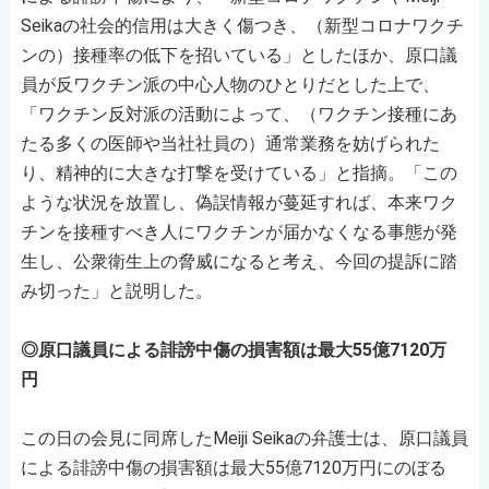
Seikaの社会的信用は大きく傷つき、（新型コロナワクチ
ンの）接種率の低下を招いている」としたほか、原口議
員が反ワクチン派の中心人物のひとりだとした上で、
「ワクチン反対派の活動によって、（ワクチン接種にあ
たる多くの医師や当社社員の）通常業務を妨げられた
り、精神的に大きな打撃を受けている」と指摘。「この
ような状況を放置し、偽誤情報が蔓延すれば、本来ワク
チンを接種すべき人にワクチンが届かなくなる事態が発
生し、公衆衛生上の脅威になると考え、今回の提訴に踏
み切った」と説明した。
◎原口議員による誹謗中傷の損害額は最大55億7120万
円
この日の会見に同席したMeiji Seikaの弁護士は、原口議員
による誹謗中傷の損害額は最大55億7120万円にのぼる