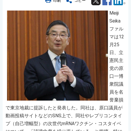
印刷
コピー
Meiji
Seika
ファル
マは12
月25
日、立
憲民主
党の原
口一博
衆院議
員を名
誉棄損
で東京地裁に提訴したと発表した。同社は、原口議員が
動画投稿サイトなどのSNS上で、同社やレプリコンタイ
プ（自己増幅型）の次世代mRNAワクチン・コスタイベ