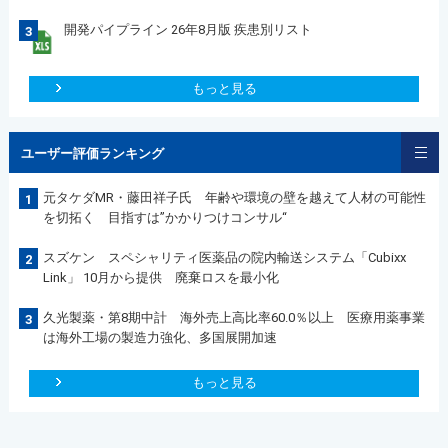
開発パイプライン 26年8月版 疾患別リスト
3
もっと見る
ユーザー評価ランキング
元タケダMR・藤田祥子氏 年齢や環境の壁を越えて人材の可能性
1
を切拓く 目指すは”かかりつけコンサル“
スズケン スペシャリティ医薬品の院内輸送システム「Cubixx
2
Link」 10月から提供 廃棄ロスを最小化
久光製薬・第8期中計 海外売上高比率60.0％以上 医療用薬事業
3
は海外工場の製造力強化、多国展開加速
もっと見る