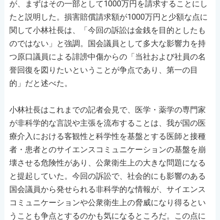
が、まずはその一部として1000万円を請求することにし
たと説明した。損害賠償請求額が1000万円と少額な点に
関して小林社長は、「今回の訴訟は金銭を目的としたも
のではない」と強調。国会議員として多大な影響力を持
つ原口議員による誹謗中傷からの「当社および社員の名
誉回復を図りたいということが争点であり、第一の目
的」だと述べた。
小林社長はこれまでの記者会見で、医学・薬学の専門家
が非科学的な言説や主張を流布することは、我が国の医
療介入における客観性と科学性を基盤とする医師と接種
者・患者とのサイエンスコミュニケーションの基盤を崩
壊させる危険性があり、公衆衛生上の大きな問題になる
と提起していた。今回の訴訟で、社会的にも影響のある
国会議員から発せられる非科学的な情報が、サイエンス
コミュニケーションや公衆衛生上の脅威になり得るとい
うことも争点とするのかも気になるところだ。この点に