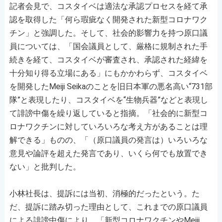
記者会見で、コスタイベは適法な承認プロセスを経て承
認を取得した「何ら瑕疵なく開発された新型コロナワク
チン」と強調した。そして、社会的影響力を持つ原口議
員については、「国会議員として、厳格に規制された手
続きを経て、コスタイベが審査され、承認された経緯を
十分知り得る立場にある」にもかかわらず、コスタイベ
を開発したMeiji Seikaのことを旧日本軍の悪名高い“731部
隊”と表現したり、コスタイベを“生物兵器”などと表現し
て誹謗中傷を繰り返していると指摘。「社会的に新型コ
ロナワクチンに対していろいろな考え方があることは理
解できる」ものの、「（原口議員の発言は）いろいろな
意見や論評を超えた発言であり、いくら何でも放置でき
ない」と批判した。
小林社長は、提訴には当初、消極的だったという。た
だ、提訴に踏み切った理由として、これまでの原口議員
による誹謗中傷により、「新型コロナワクチンやMeiji