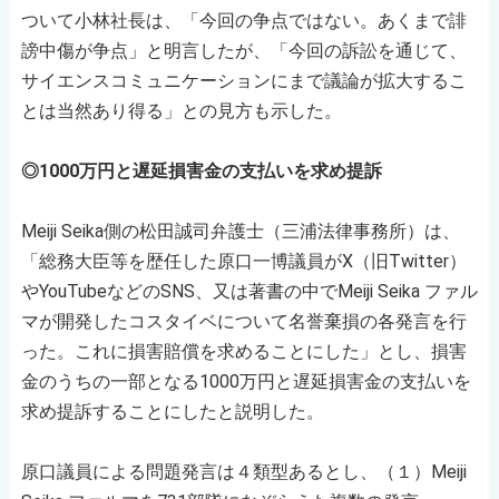
ついて小林社長は、「今回の争点ではない。あくまで誹
謗中傷が争点」と明言したが、「今回の訴訟を通じて、
サイエンスコミュニケーションにまで議論が拡大するこ
とは当然あり得る」との見方も示した。
◎1000万円と遅延損害金の支払いを求め提訴
Meiji Seika側の松田誠司弁護士（三浦法律事務所）は、
「総務大臣等を歴任した原口一博議員がX（旧Twitter）
やYouTubeなどのSNS、又は著書の中でMeiji Seika ファル
マが開発したコスタイベについて名誉棄損の各発言を行
った。これに損害賠償を求めることにした」とし、損害
金のうちの一部となる1000万円と遅延損害金の支払いを
求め提訴することにしたと説明した。
原口議員による問題発言は４類型あるとし、（１）Meiji