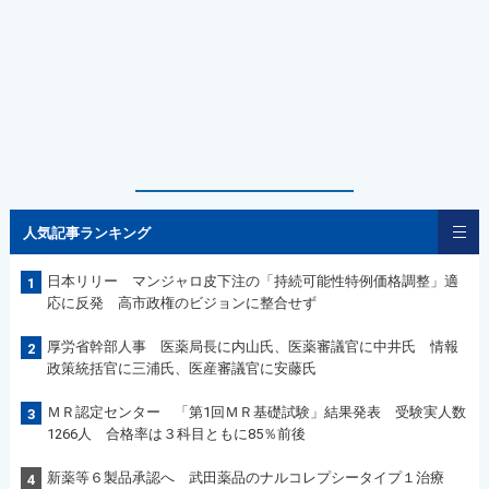
人気記事ランキング
日本リリー マンジャロ皮下注の「持続可能性特例価格調整」適
1
応に反発 高市政権のビジョンに整合せず
厚労省幹部人事 医薬局長に内山氏、医薬審議官に中井氏 情報
2
政策統括官に三浦氏、医産審議官に安藤氏
ＭＲ認定センター 「第1回ＭＲ基礎試験」結果発表 受験実人数
3
1266人 合格率は３科目ともに85％前後
新薬等６製品承認へ 武田薬品のナルコレプシータイプ１治療
4