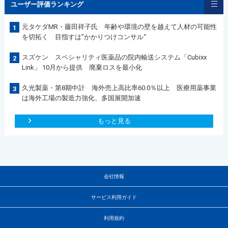
ユーザー評価ランキング
元タケダMR・藤田祥子氏 年齢や環境の壁を越えて人材の可能性
1
を切拓く 目指すは”かかりつけコンサル“
スズケン スペシャリティ医薬品の院内輸送システム「Cubixx
2
Link」 10月から提供 廃棄ロスを最小化
久光製薬・第8期中計 海外売上高比率60.0％以上 医療用薬事業
3
は海外工場の製造力強化、多国展開加速
もっと見る
会社情報
サービス利用ガイド
利用規約