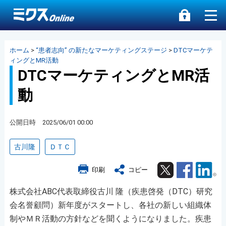
ホーム
>
“患者志向” の新たなマーケティングステージ
>
DTCマーケテ
ィングとMR活動
DTCマーケティングとMR活
動
公開日時 2025/06/01 00:00
古川隆
ＤＴＣ
Twitter
Facebook
Lin
印刷
コピー
株式会社ABC代表取締役古川 隆（疾患啓発（DTC）研究
会名誉顧問）新年度がスタートし、各社の新しい組織体
制やＭＲ活動の方針などを聞くようになりました。疾患