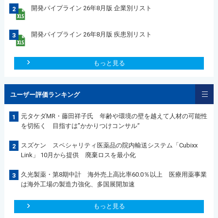
開発パイプライン 26年8月版 企業別リスト
2
開発パイプライン 26年8月版 疾患別リスト
3
もっと見る
ユーザー評価ランキング
元タケダMR・藤田祥子氏 年齢や環境の壁を越えて人材の可能性
1
を切拓く 目指すは”かかりつけコンサル“
スズケン スペシャリティ医薬品の院内輸送システム「Cubixx
2
Link」 10月から提供 廃棄ロスを最小化
久光製薬・第8期中計 海外売上高比率60.0％以上 医療用薬事業
3
は海外工場の製造力強化、多国展開加速
もっと見る