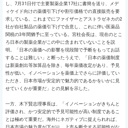
し、7月31日付で主要製薬企業17社に書簡を送り、メデ
ィケイド向けの薬価引下げや割引価格での直接販売を要
求している。これまでにファイザーとアストラゼネカの2
社が自社製品の薬価引下げで合意し、これに伴い医薬品
関税の3年間猶予に至っている。宮柱会長は、現在のとこ
ろ日本の製薬企業がこの中に含まれていないことを説
明。「日本の薬価への影響を現段階で予断をもってお話
することは難しい」と断ったうえで、「日本の薬価制度
は新薬創出等加算品を除き、毎年薬価改定があり、予見
性が低い。イノベーションを薬価上でさらに評価してい
ただき、日本市場が安定的で魅力的であるかをいかに見
せていくかが重要だ」との見解を示した。
一方、木下賢志理事長は、「イノベーションがきちんと
評価され、かつ安定的で予見可能性が高い制度であるこ
とは極めて重要だ。海外にネガティブに捉えられれば、
日本市場の魅力度が下がり、上市を断念する可能性がな