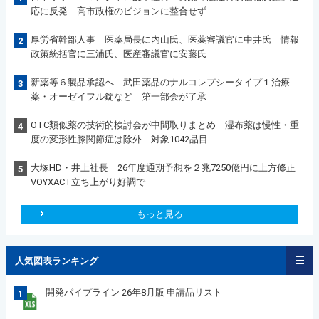
応に反発 高市政権のビジョンに整合せず
厚労省幹部人事 医薬局長に内山氏、医薬審議官に中井氏 情報
2
政策統括官に三浦氏、医産審議官に安藤氏
新薬等６製品承認へ 武田薬品のナルコレプシータイプ１治療
3
薬・オーゼイフル錠など 第一部会が了承
OTC類似薬の技術的検討会が中間取りまとめ 湿布薬は慢性・重
4
度の変形性膝関節症は除外 対象1042品目
大塚HD・井上社長 26年度通期予想を２兆7250億円に上方修正
5
VOYXACT立ち上がり好調で
もっと見る
人気図表ランキング
開発パイプライン 26年8月版 申請品リスト
1