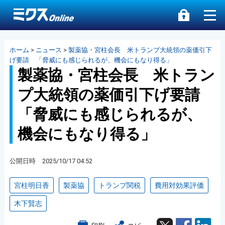
ホーム
>
ニュース
>
製薬協・宮柱会長 米トランプ大統領の薬価引下
げ要請 「脅威にも感じられるが、機会にもなり得る」
製薬協・宮柱会長 米トラン
プ大統領の薬価引下げ要請
「脅威にも感じられるが、
機会にもなり得る」
公開日時 2025/10/17 04:52
宮柱明日香
製薬協
トランプ関税
費用対効果評価
木下賢志
Twitter
Facebook
Lin