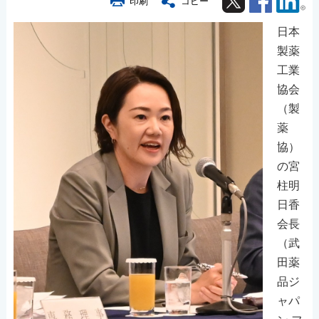
印刷
コピー
日本
製薬
工業
協会
（製
薬
協）
の宮
柱明
日香
会長
（武
田薬
品ジ
ャパ