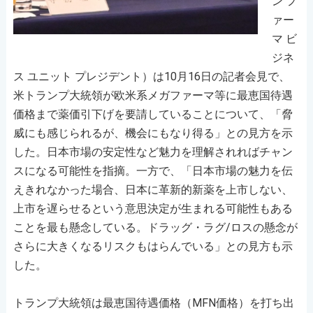
ン フ
ァー
マ ビ
ジネ
ス ユニット プレジデント）は10月16日の記者会見で、
米トランプ大統領が欧米系メガファーマ等に最恵国待遇
価格まで薬価引下げを要請していることについて、「脅
威にも感じられるが、機会にもなり得る」との見方を示
した。日本市場の安定性など魅力を理解されればチャン
スになる可能性を指摘。一方で、「日本市場の魅力を伝
えきれなかった場合、日本に革新的新薬を上市しない、
上市を遅らせるという意思決定が生まれる可能性もある
ことを最も懸念している。ドラッグ・ラグ/ロスの懸念が
さらに大きくなるリスクもはらんでいる」との見方も示
した。
トランプ大統領は最恵国待遇価格（MFN価格）を打ち出