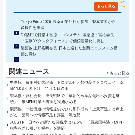
もっと見る
Tokyo Pride 2026 製薬企業14社が参加 製薬業界から
多様性を推進
DX活用で目指す医療エコシステム 製薬協・宮柱会長
「医療DXタスクフォース」で価値定量化に挑む
製薬協 上野裕明会長 日本に適した創薬エコシステム構
築に意欲
関連ニュース
もっと見る
中医協 費用対効果評価 トロデルビと類似品ダトロウェイ 薬
価11.0％引き下げ 11月１日適用
製薬協・宮柱会長 成長戦略で「革新的医薬品創出へ投資を継
続」 米MFN対策の着実な実施求める
製薬協 一社流通の情報提供でひな形作成も「上意下達」と声上
がる 薬局への情報不足も露呈 流改懇
米USTR 日本への新たな関税率は12.5％ 「最恵国待遇（MFN）
税率を差し引いた税率」を適応