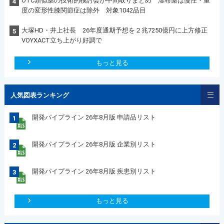
OTC類似薬の技術的検討会が中間取りまとめ 湿布薬は慢性・重
4
度の変形性膝関節症は除外 対象1042品目
大塚HD・井上社長 26年度通期予想を２兆7250億円に上方修正
5
VOYXACT立ち上がり好調で
もっと見る
人気図表ランキング
開発パイプライン 26年8月版 申請品リスト
1
開発パイプライン 26年8月版 企業別リスト
2
開発パイプライン 26年8月版 疾患別リスト
3
もっと見る