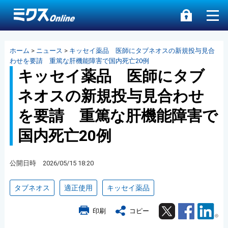
ホーム
>
ニュース
>
キッセイ薬品 医師にタブネオスの新規投与見合
わせを要請 重篤な肝機能障害で国内死亡20例
キッセイ薬品 医師にタブ
ネオスの新規投与見合わせ
を要請 重篤な肝機能障害で
国内死亡20例
公開日時 2026/05/15 18:20
タブネオス
適正使用
キッセイ薬品
Twitter
Facebook
Lin
印刷
コピー