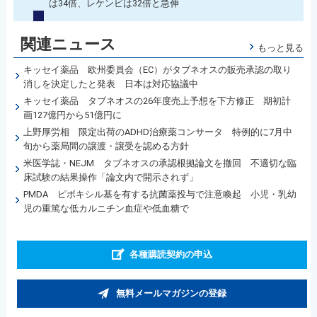
は34倍、レケンビは32倍と急伸
関連ニュース
もっと見る
キッセイ薬品 欧州委員会（EC）がタブネオスの販売承認の取り
消しを決定したと発表 日本は対応協議中
キッセイ薬品 タブネオスの26年度売上予想を下方修正 期初計
画127億円から51億円に
上野厚労相 限定出荷のADHD治療薬コンサータ 特例的に7月中
旬から薬局間の譲渡・譲受を認める方針
米医学誌・NEJM タブネオスの承認根拠論文を撤回 不適切な臨
床試験の結果操作「論文内で開示されず」
PMDA ピボキシル基を有する抗菌薬投与で注意喚起 小児・乳幼
児の重篤な低カルニチン血症や低血糖で
各種購読契約の申込
無料メールマガジンの登録