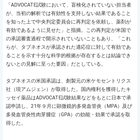
「ADVOCATE試験において、盲検化されていない担当者
が、当初の解析では有効性を支持しない結果であること
を知った上で中央判定委員会に再判定を依頼し、薬剤が
有効であるように見せた」と指摘。この再判定が米国で
の承認審査過程で開示されていないこともあり、「これ
らが、タブネオスが承認された適応症に対して有効であ
ることを示す十分な科学的根拠が存在するとは結論でき
ないとの見解に至った要因」だとしている。
タブネオスの米国承認は、創製元の米ケモセントリクス
社（現アムジェン）が取得した。国内権利を獲得したキ
ッセイ薬品はADVOCATE試験結果などをもとに日本で承
認申請し、21年９月に顕微鏡的多発血管炎（MPA）及び
多発血管炎性肉芽腫症（GPA）の効能・効果で承認を取
得した。