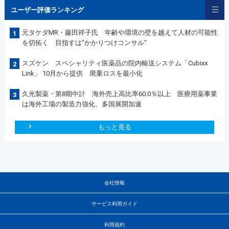
ユーザー評価ランキング
元タケダMR・藤田祥子氏 年齢や環境の壁を越えて人材の可能性
1
を切拓く 目指すは”かかりつけコンサル“
スズケン スペシャリティ医薬品の院内輸送システム「Cubixx
2
Link」 10月から提供 廃棄ロスを最小化
久光製薬・第8期中計 海外売上高比率60.0％以上 医療用薬事業
3
は海外工場の製造力強化、多国展開加速
もっと見る
会社情報
サービス利用ガイド
利用規約