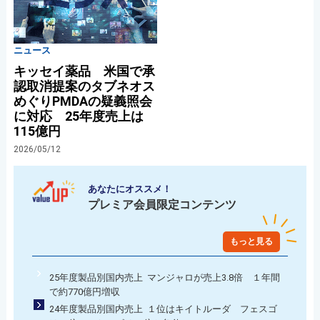
ニュース
キッセイ薬品 米国で承
認取消提案のタブネオス
めぐりPMDAの疑義照会
に対応 25年度売上は
115億円
2026/05/12
あなたにオススメ！
プレミア会員限定コンテンツ
もっと見る
25年度製品別国内売上 マンジャロが売上3.8倍 １年間
で約770億円増収
24年度製品別国内売上 １位はキイトルーダ フェスゴ