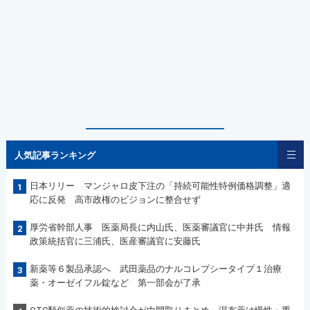
人気記事ランキング
日本リリー マンジャロ皮下注の「持続可能性特例価格調整」適
1
応に反発 高市政権のビジョンに整合せず
厚労省幹部人事 医薬局長に内山氏、医薬審議官に中井氏 情報
2
政策統括官に三浦氏、医産審議官に安藤氏
新薬等６製品承認へ 武田薬品のナルコレプシータイプ１治療
3
薬・オーゼイフル錠など 第一部会が了承