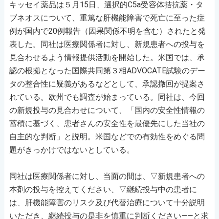
キッセイ薬品は５月15日、選択的C5a受容体拮抗薬・タ
ブネオスについて、重篤な肝機能障害で死亡に至った症
例が国内で20例報告（因果関係不明を含む）されたと発
表した。同社は医療関係者に対し、新規患者への投与を
見合わせるよう情報提供活動を開始した。米国では、承
認の根拠となった国際共同第３相ADVOCATE試験のデー
タの整合性に疑義があるなどとして、承認撤回が提案さ
れている。欧州でも調査が始まっている。同社は、今回
の新規投与の見合わせについて、「国内の安全性情報の
蓄積に基づく、患者さんの安全性を最優先にした当社の
自主的な判断」と説明。米国などでの有効性をめぐる問
題がきっかけではないとしている。
同社は医療関係者に対し、当面の間は、▽新規患者への
本剤の投与を控えてください、▽継続投与中の患者に
は、肝機能障害のリスク及び代替治療について十分説明
いただき、継続投与の是非を慎重に判断ください――と求