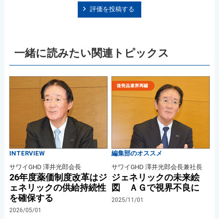
評価を投稿する
一緒に読みたい関連トピックス
INTERVIEW
編集部のオススメ
サワイGHD 澤井光郎会長
サワイGHD 澤井光郎会長兼社長
26年度薬価制度改革はジ
ジェネリックの未来絵
ェネリックの供給持続性
図 ＡＧで視界不良に
を確保する
2025/11/01
2026/05/01