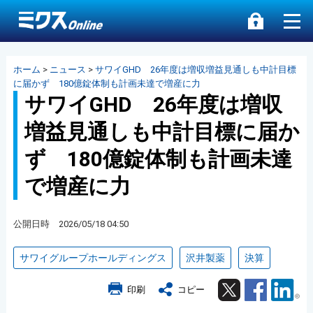
ホーム
>
ニュース
>
サワイGHD 26年度は増収増益見通しも中計目標
に届かず 180億錠体制も計画未達で増産に力
サワイGHD 26年度は増収
増益見通しも中計目標に届か
ず 180億錠体制も計画未達
で増産に力
公開日時 2026/05/18 04:50
サワイグループホールディングス
沢井製薬
決算
Twitter
Facebook
Lin
印刷
コピー