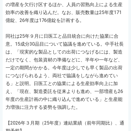
の増産を欠行け区するほか、人員の習熟向上による生産
効率の改善を織り込んだ。なお、販売数量は25年度171
億錠、26年度は176億錠を計画する。
同社は25年９月に日医工と品目統合に向けた協業に合
意。15成分30品目について協議を進めている。中手社長
は、「現実的な製品としての出荷につなげるには、製造
だけでなく、包装資材の準備などに、半年や一年など、
一定の期間がかかる。今年度は少しでも早く製品の出荷
につなげられるよう、両社で協議をしながら進めてい
る」と説明。日医工との協業による生産効率向上に加
え、「現在、製造委託を従来よりも進め、一部増産も26
年度の生産計画の中に織り込んで進めている」と生産能
力増強に注力する姿勢を強調した。
【2026年３月期（25年度）連結業績（前年同期比）、通
期予想】