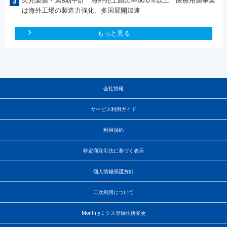
久光製薬・第8期中計 海外売上高比率60.0％以上 医療用薬事業
3
は海外工場の製造力強化、多国展開加速
もっと見る
会社情報
サービス利用ガイド
利用規約
特定商取引法に基づく表示
個人情報保護方針
二次利用について
Monthlyミクス登録住所変更