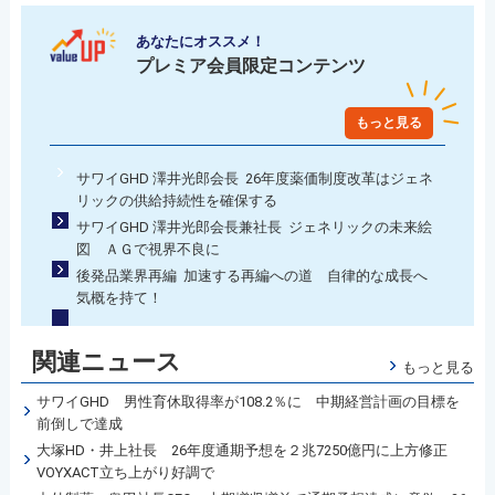
あなたにオススメ！
プレミア会員限定コンテンツ
もっと見る
サワイGHD 澤井光郎会長 26年度薬価制度改革はジェネ
リックの供給持続性を確保する
サワイGHD 澤井光郎会長兼社長 ジェネリックの未来絵
図 ＡＧで視界不良に
後発品業界再編 加速する再編への道 自律的な成長へ
気概を持て！
関連ニュース
もっと見る
サワイGHD 男性育休取得率が108.2％に 中期経営計画の目標を
前倒しで達成
大塚HD・井上社長 26年度通期予想を２兆7250億円に上方修正
VOYXACT立ち上がり好調で