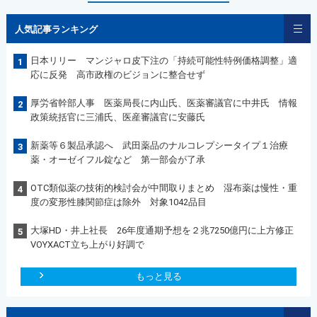
人気記事ランキング
日本リリー マンジャロ皮下注の「持続可能性特例価格調整」適
1
応に反発 高市政権のビジョンに整合せず
厚労省幹部人事 医薬局長に内山氏、医薬審議官に中井氏 情報
2
政策統括官に三浦氏、医産審議官に安藤氏
新薬等６製品承認へ 武田薬品のナルコレプシータイプ１治療
3
薬・オーゼイフル錠など 第一部会が了承
OTC類似薬の技術的検討会が中間取りまとめ 湿布薬は慢性・重
4
度の変形性膝関節症は除外 対象1042品目
大塚HD・井上社長 26年度通期予想を２兆7250億円に上方修正
5
VOYXACT立ち上がり好調で
もっと見る