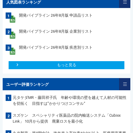
人気図表ランキング
開発パイプライン 26年8月版 申請品リスト
1
開発パイプライン 26年8月版 企業別リスト
2
開発パイプライン 26年8月版 疾患別リスト
3
もっと見る
ユーザー評価ランキング
元タケダMR・藤田祥子氏 年齢や環境の壁を越えて人材の可能性
1
を切拓く 目指すは”かかりつけコンサル“
スズケン スペシャリティ医薬品の院内輸送システム「Cubixx
2
Link」 10月から提供 廃棄ロスを最小化