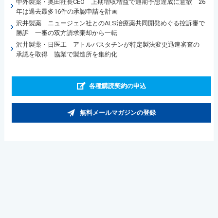
中外製薬・奥田社長CEO 上期増収増益で通期予想達成に意欲 26
年は過去最多16件の承認申請を計画
沢井製薬 ニュージェン社とのALS治療薬共同開発めぐる控訴審で
勝訴 一審の双方請求棄却から一転
沢井製薬・日医工 アトルバスタチンが特定製法変更迅速審査の
承認を取得 協業で製造所を集約化
各種購読契約の申込
無料メールマガジンの登録