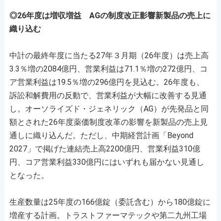
◎26年度は増収増益 AGの制度改正影響新製品の売上に
織り込む
中計の最終年度に当たる27年３月期（26年度）は売上高
3.3％増の2084億円、営業利益は71.1％増の272億円、コ
ア営業利益は19.5％増の296億円を見込む。26年度も、
訴訟和解費用の反動で、営業利益が大幅に改善する見通
し。オーソライズド・ジェネリック（AG）が先発品と同
額とされた26年度薬価制度改革の影響を新製品の売上見
通しに織り込んだ。ただし、中期経営計画「Beyond
2027」で掲げた連結売上高2200億円、営業利益310億
円、コア営業利益330億円にはいずれも届かない見通し
となった。
生産数量は25年度の166億錠（委託含む）から180億錠に
増産する計画。トラストファーマテックや第二九州工場