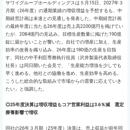
サワイグループホールディングスは５月15日、2027年３
月期（26年度）の通期業績の増収増益を予想するも、中
期経営計画は未達との見通しを発表した。中期経営計画
の最終年度に当たる26年度は売上高2200億円を掲げてい
たが、2084億円の見込み。目標生産数量に掲げた190億
錠に届かないことが響いた。自社での増産に加え、生産
効率の改善を織り込み、26年度は180億の生産を目指
す。同社の中手利臣専務執行役員（沢井製薬代表取締役
社長）は同日開いた会見で、「生産能力増強を少しでも
早く進める。他社との協働を進め、生産効率を高める。
こうした総合的な取組みで市場からの需要に応えていき
たい」と強調した。
◎25年度決算は増収増益もコア営業利益は3.6％減 選定
療養影響で増収
同社の26年３月期（25年度）決算は、売上収益が前年同