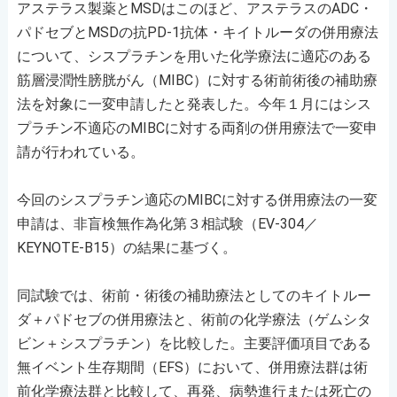
アステラス製薬とMSDはこのほど、アステラスのADC・
パドセブとMSDの抗PD-1抗体・キイトルーダの併用療法
について、シスプラチンを用いた化学療法に適応のある
筋層浸潤性膀胱がん（MIBC）に対する術前術後の補助療
法を対象に一変申請したと発表した。今年１月にはシス
プラチン不適応のMIBCに対する両剤の併用療法で一変申
請が行われている。
今回のシスプラチン適応のMIBCに対する併用療法の一変
申請は、非盲検無作為化第３相試験（EV-304／
KEYNOTE-B15）の結果に基づく。
同試験では、術前・術後の補助療法としてのキイトルー
ダ＋パドセブの併用療法と、術前の化学療法（ゲムシタ
ビン＋シスプラチン）を比較した。主要評価項目である
無イベント生存期間（EFS）において、併用療法群は術
前化学療法群と比較して、再発、病勢進行または死亡の