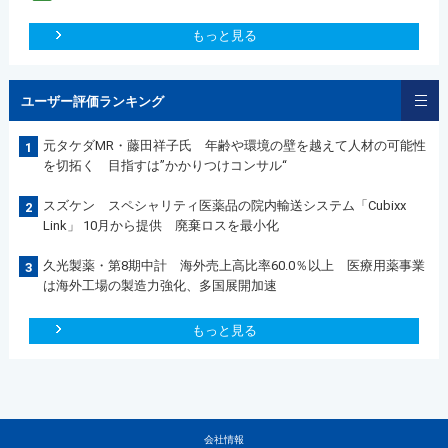
もっと見る
ユーザー評価ランキング
元タケダMR・藤田祥子氏 年齢や環境の壁を越えて人材の可能性
1
を切拓く 目指すは”かかりつけコンサル“
スズケン スペシャリティ医薬品の院内輸送システム「Cubixx
2
Link」 10月から提供 廃棄ロスを最小化
久光製薬・第8期中計 海外売上高比率60.0％以上 医療用薬事業
3
は海外工場の製造力強化、多国展開加速
もっと見る
会社情報