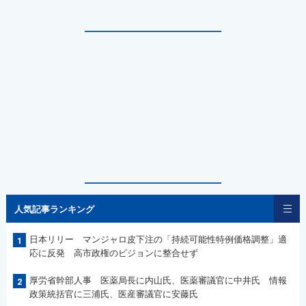
人気記事ランキング
日本リリー マンジャロ皮下注の「持続可能性特例価格調整」適
1
応に反発 高市政権のビジョンに整合せず
厚労省幹部人事 医薬局長に内山氏、医薬審議官に中井氏 情報
2
政策統括官に三浦氏、医産審議官に安藤氏