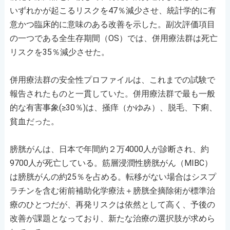
いずれかが起こるリスクを47％減少させ、統計学的に有
意かつ臨床的に意味のある改善を示した。副次評価項目
の一つである全生存期間（OS）では、併用療法群は死亡
リスクを35％減少させた。
併用療法群の安全性プロファイルは、これまでの試験で
報告されたものと一貫していた。併用療法群で最も一般
的な有害事象(≥30％)は、掻痒（かゆみ）、脱毛、下痢、
貧血だった。
膀胱がんは、日本で年間約２万4000人が診断され、約
9700人が死亡している。筋層浸潤性膀胱がん（MIBC）
は膀胱がんの約25％を占める。転移がない場合はシスプ
ラチンを含む術前補助化学療法＋膀胱全摘除術が標準治
療のひとつだが、再発リスクは依然として高く、予後の
改善が課題となっており、新たな治療の選択肢が求めら