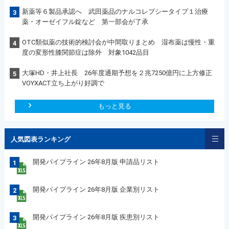
新薬等６製品承認へ 武田薬品のナルコレプシータイプ１治療
3
薬・オーゼイフル錠など 第一部会が了承
OTC類似薬の技術的検討会が中間取りまとめ 湿布薬は慢性・重
4
度の変形性膝関節症は除外 対象1042品目
大塚HD・井上社長 26年度通期予想を２兆7250億円に上方修正
5
VOYXACT立ち上がり好調で
もっと見る
人気図表ランキング
開発パイプライン 26年8月版 申請品リスト
1
開発パイプライン 26年8月版 企業別リスト
2
開発パイプライン 26年8月版 疾患別リスト
3