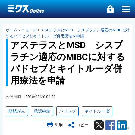
ホーム
>
ニュース
>
アステラスとMSD シスプラチン適応のMIBCに対
するパドセブとキイトルーダ併用療法を申請
アステラスとMSD シスプ
ラチン適応のMIBCに対する
パドセブとキイトルーダ併
用療法を申請
公開日時 2026/05/20 04:50
膀胱がん
承認申請
パドセブ
キイトルーダ
Twitter
Facebook
Lin
印刷
コピー