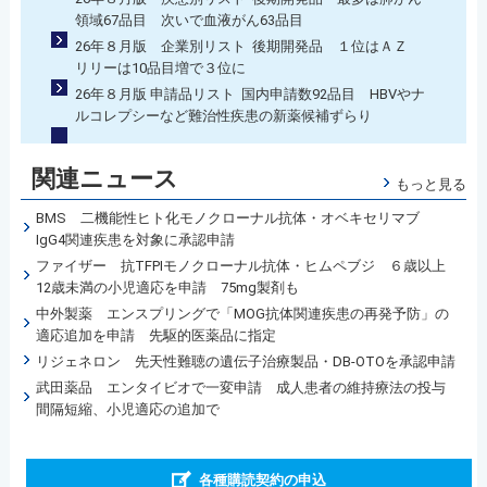
領域67品目 次いで血液がん63品目
26年８月版 企業別リスト 後期開発品 １位はＡＺ
リリーは10品目増で３位に
26年８月版 申請品リスト 国内申請数92品目 HBVやナ
ルコレプシーなど難治性疾患の新薬候補ずらり
関連ニュース
もっと見る
BMS 二機能性ヒト化モノクローナル抗体・オベキセリマブ
IgG4関連疾患を対象に承認申請
ファイザー 抗TFPIモノクローナル抗体・ヒムペブジ ６歳以上
12歳未満の小児適応を申請 75mg製剤も
中外製薬 エンスプリングで「MOG抗体関連疾患の再発予防」の
適応追加を申請 先駆的医薬品に指定
リジェネロン 先天性難聴の遺伝子治療製品・DB-OTOを承認申請
武田薬品 エンタイビオで一変申請 成人患者の維持療法の投与
間隔短縮、小児適応の追加で
各種購読契約の申込