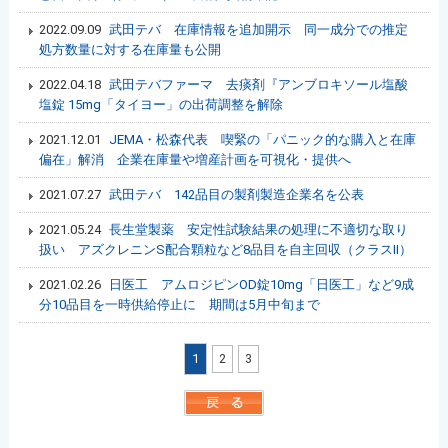
2022.09.09
武田テバ 在庫情報を追加開示 同一成分での推定
処方数量に対する在庫量も公開
2022.04.18
武田テバファーマ 去痰剤『アンブロキソール塩酸
塩錠 15mg「タイヨー」の出荷調整を解除
2021.12.01
JEMA・松森代表 喫緊の「パニック的な購入と在庫
偏在」解消 企業在庫量や増産計画を可視化・提供へ
2021.07.27
武田テバ 142品目の製剤製造企業名を公表
2021.05.24
長生堂製薬 安定性試験結果の処理に不適切な取り
扱い アズクレニンS配合顆粒など8品目を自主回収（クラスⅡ）
2021.02.26
日医工 アムロジピンOD錠10mg「日医工」など9成
分10品目を一時供給停止に 期間は5月中旬まで
1
2
3