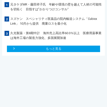
元タケダMR・藤田祥子氏 年齢や環境の壁を越えて人材の可能性
1
を切拓く 目指すは”かかりつけコンサル“
スズケン スペシャリティ医薬品の院内輸送システム「Cubixx
2
Link」 10月から提供 廃棄ロスを最小化
久光製薬・第8期中計 海外売上高比率60.0％以上 医療用薬事業
3
は海外工場の製造力強化、多国展開加速
もっと見る