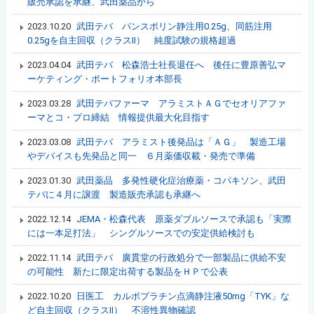
販売承認を承継、武田薬品から
2023.10.20
武田テバ パンスポリン静注用0.25g、同筋注用
0.25gを自主回収（クラスII） 純度試験の規格超過
2023.04.04
武田テバ 松森浩士社長退任へ 後任に豊原善弘マ
ーケティング・ポートフォリオ本部長
2023.03.28
武田テバファーマ アラミストＡＧでセオリアファ
ーマとコ・プロ締結 情報提供最大化目指す
2023.03.08
武田テバ アラミスト後発品は「ＡＧ」 製造工場
やデバイスも先発品と同一 ６月薬価収載・発売で準備
2023.01.30
武田薬品 多発性硬化症治療薬・コパキソン、武田
テバに４月に譲渡 製造販売承認も承継へ
2022.12.14
JEMA・松森代表 原薬ダブルソースで承認も「実際
には一本足打法」 シングルソースでの安定供給検討も
2022.11.14
武田テバ 廣貫堂の行政処分で一部製品に供給不安
の可能性 新たに限定出荷する製品をＨＰで公表
2022.10.20
日医工 カルボプラチン点滴静注液50mg「TYK」な
ど自主回収（クラスⅡ） 不溶性異物確認