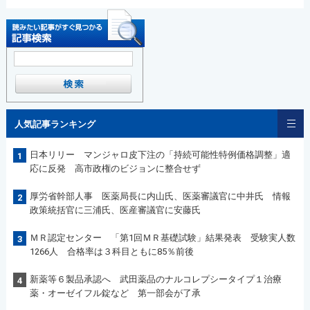
人気記事ランキング
日本リリー マンジャロ皮下注の「持続可能性特例価格調整」適
1
応に反発 高市政権のビジョンに整合せず
厚労省幹部人事 医薬局長に内山氏、医薬審議官に中井氏 情報
2
政策統括官に三浦氏、医産審議官に安藤氏
ＭＲ認定センター 「第1回ＭＲ基礎試験」結果発表 受験実人数
3
1266人 合格率は３科目ともに85％前後
新薬等６製品承認へ 武田薬品のナルコレプシータイプ１治療
4
薬・オーゼイフル錠など 第一部会が了承