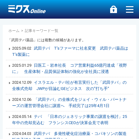
ホーム
>
記事キーワード一覧
「武田テバ薬品」には複数の候補があります。
2025.09.02
武田テバ T’sファーマに社名変更 武田テバ薬品は
T’s製薬に
2025.01.29
日医工・岩本社長 コア営業利益65億円達成「視野
に」 生産体制・品質保証体制の強化が全社員に浸透
2024.12.09
イスラエル・テバ社が有言実行した「武田テバ」の
全株式売却 JWPが目論むGEビジネス 次の”打ち手”
2024.12.06
「武田テバ」の全株式をジェイ・ウィル・パートナ
ーズの運営管理会社に譲渡へ 手続完了は25年4月1日
2024.05.14
テバ 「日本のジェネリック事業の譲渡を検討」25
年中の売却見込む フランシスCEOが決算会見で表明
2024.04.03
武田テバ 多発性硬化症治療薬・コパキソンの製造