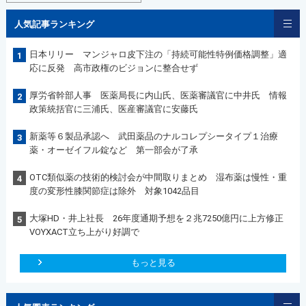
人気記事ランキング
日本リリー マンジャロ皮下注の「持続可能性特例価格調整」適
1
応に反発 高市政権のビジョンに整合せず
厚労省幹部人事 医薬局長に内山氏、医薬審議官に中井氏 情報
2
政策統括官に三浦氏、医産審議官に安藤氏
新薬等６製品承認へ 武田薬品のナルコレプシータイプ１治療
3
薬・オーゼイフル錠など 第一部会が了承
OTC類似薬の技術的検討会が中間取りまとめ 湿布薬は慢性・重
4
度の変形性膝関節症は除外 対象1042品目
大塚HD・井上社長 26年度通期予想を２兆7250億円に上方修正
5
VOYXACT立ち上がり好調で
もっと見る