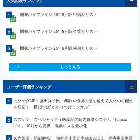
人気図表ランキング
開発パイプライン 26年8月版 申請品リスト
1
開発パイプライン 26年8月版 企業別リスト
2
開発パイプライン 26年8月版 疾患別リスト
3
もっと見る
ユーザー評価ランキング
元タケダMR・藤田祥子氏 年齢や環境の壁を越えて人材の可能性
1
を切拓く 目指すは”かかりつけコンサル“
スズケン スペシャリティ医薬品の院内輸送システム「Cubixx
2
Link」 10月から提供 廃棄ロスを最小化
久光製薬・第8期中計 海外売上高比率60.0％以上 医療用薬事業
3