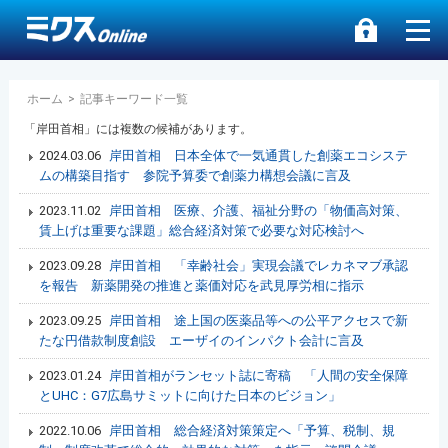
ホーム
>
記事キーワード一覧
「岸田首相」には複数の候補があります。
2024.03.06
岸田首相 日本全体で一気通貫した創薬エコシステ
ムの構築目指す 参院予算委で創薬力構想会議に言及
2023.11.02
岸田首相 医療、介護、福祉分野の「物価高対策、
賃上げは重要な課題」総合経済対策で必要な対応検討へ
2023.09.28
岸田首相 「幸齢社会」実現会議でレカネマブ承認
を報告 新薬開発の推進と薬価対応を武見厚労相に指示
2023.09.25
岸田首相 途上国の医薬品等への公平アクセスで新
たな円借款制度創設 エーザイのインパクト会計に言及
2023.01.24
岸田首相がランセット誌に寄稿 「人間の安全保障
とUHC：G7広島サミットに向けた日本のビジョン」
2022.10.06
岸田首相 総合経済対策策定へ「予算、税制、規