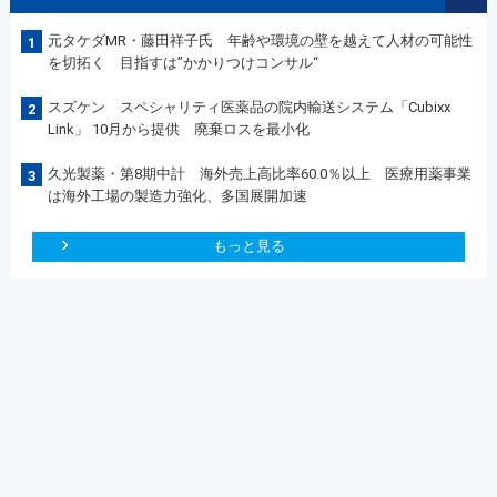
元タケダMR・藤田祥子氏 年齢や環境の壁を越えて人材の可能性
1
を切拓く 目指すは”かかりつけコンサル“
スズケン スペシャリティ医薬品の院内輸送システム「Cubixx
2
Link」 10月から提供 廃棄ロスを最小化
久光製薬・第8期中計 海外売上高比率60.0％以上 医療用薬事業
3
は海外工場の製造力強化、多国展開加速
もっと見る