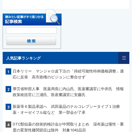
人気記事ランキング
日本リリー マンジャロ皮下注の「持続可能性特例価格調整」適
1
応に反発 高市政権のビジョンに整合せず
厚労省幹部人事 医薬局長に内山氏、医薬審議官に中井氏 情報
2
政策統括官に三浦氏、医産審議官に安藤氏
新薬等６製品承認へ 武田薬品のナルコレプシータイプ１治療
3
薬・オーゼイフル錠など 第一部会が了承
OTC類似薬の技術的検討会が中間取りまとめ 湿布薬は慢性・重
4
度の変形性膝関節症は除外 対象1042品目