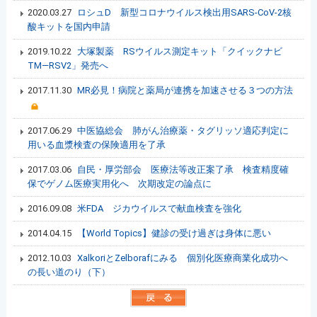
2020.03.27
ロシュD 新型コロナウイルス検出用SARS-CoV-2核
酸キットを国内申請
2019.10.22
大塚製薬 RSウイルス測定キット「クイックナビ
TM―RSV2」発売へ
2017.11.30
MR必見！病院と薬局が連携を加速させる３つの方法
2017.06.29
中医協総会 肺がん治療薬・タグリッソ適応判定に
用いる血漿検査の保険適用を了承
2017.03.06
自民・厚労部会 医療法等改正案了承 検査精度確
保でゲノム医療実用化へ 次期改定の論点に
2016.09.08
米FDA ジカウイルスで献血検査を強化
2014.04.15
【World Topics】健診の受け過ぎは身体に悪い
2012.10.03
XalkoriとZelborafにみる 個別化医療商業化成功へ
の長い道のり（下）