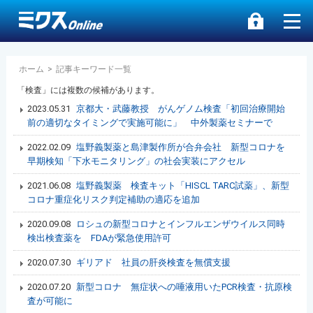
ホーム
>
記事キーワード一覧
「検査」には複数の候補があります。
2023.05.31
京都大・武藤教授 がんゲノム検査「初回治療開始
前の適切なタイミングで実施可能に」 中外製薬セミナーで
2022.02.09
塩野義製薬と島津製作所が合弁会社 新型コロナを
早期検知「下水モニタリング」の社会実装にアクセル
2021.06.08
塩野義製薬 検査キット「HISCL TARC試薬」、新型
コロナ重症化リスク判定補助の適応を追加
2020.09.08
ロシュの新型コロナとインフルエンザウイルス同時
検出検査薬を FDAが緊急使用許可
2020.07.30
ギリアド 社員の肝炎検査を無償支援
2020.07.20
新型コロナ 無症状への唾液用いたPCR検査・抗原検
査が可能に