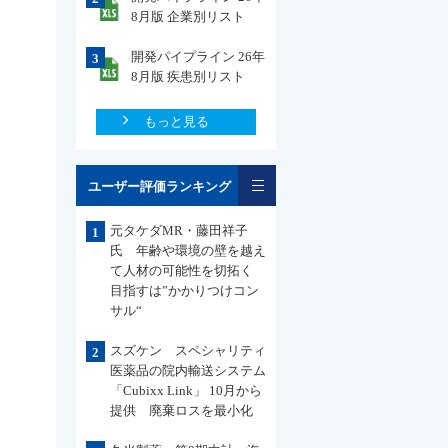
8月版 企業別リスト
開発パイプライン 26年
3
8月版 疾患別リスト
もっと見る
一覧
ユーザー評価ランキング
元タケダMR・藤田祥子
1
氏 年齢や環境の壁を越え
て人材の可能性を切拓く
目指すは”かかりつけコン
サル“
スズケン スペシャリティ
2
医薬品の院内輸送システム
「Cubixx Link」 10月から
提供 廃棄ロスを最小化