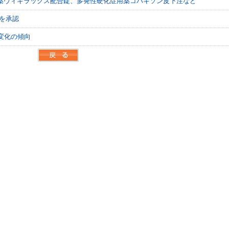
肝薬ヴィキラックス配合錠、多発性硬化症用薬コパキソン皮下注など
rを承認
域変化の傾向