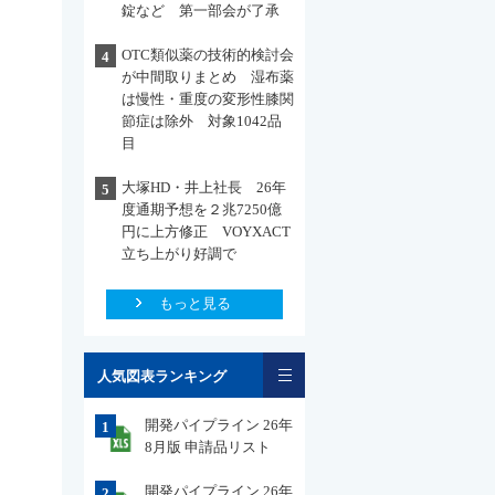
錠など 第一部会が了承
OTC類似薬の技術的検討会
4
が中間取りまとめ 湿布薬
は慢性・重度の変形性膝関
節症は除外 対象1042品
目
大塚HD・井上社長 26年
5
度通期予想を２兆7250億
円に上方修正 VOYXACT
立ち上がり好調で
もっと見る
一覧
人気図表ランキング
開発パイプライン 26年
1
8月版 申請品リスト
開発パイプライン 26年
2