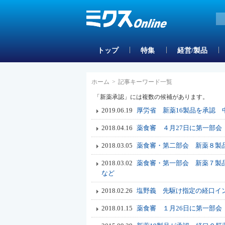
トップ
特集
経営/製品
ホーム
>
記事キーワード一覧
「新薬承認」には複数の候補があります。
2019.06.19
厚労省 新薬16製品を承認 
2018.04.16
薬食審 ４月27日に第一部
2018.03.05
薬食審・第二部会 新薬８製
2018.03.02
薬食審・第一部会 新薬７製
など
2018.02.26
塩野義 先駆け指定の経口イ
2018.01.15
薬食審 １月26日に第一部