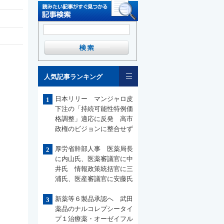
一覧
人気記事ランキング
日本リリー マンジャロ皮
1
下注の「持続可能性特例価
格調整」適応に反発 高市
政権のビジョンに整合せず
厚労省幹部人事 医薬局長
2
に内山氏、医薬審議官に中
井氏 情報政策統括官に三
浦氏、医産審議官に安藤氏
新薬等６製品承認へ 武田
3
薬品のナルコレプシータイ
プ１治療薬・オーゼイフル