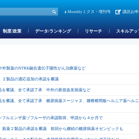
Monthlyミクス・増刊号
講読お申
制度/政策
データ/ランキング
リサーチ
スキルアッ
中外製薬のNTRK融合遺伝子陽性がん治療薬など
会 ２製品の適応追加の承認を審議
品を審議、全て承認了承 中外の新規血友病薬など
品を審議、全て承認了承 糖尿病薬スージャヌ、腰椎椎間板ヘルニア薬ヘルニ
ンフルエンザ薬ゾフルーザの承認取得、申請から４か月で
会 新薬２製品の承認を審議 前回から継続の糖尿病薬オゼンピックも