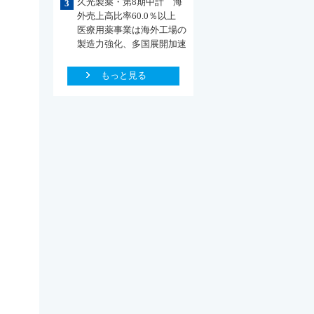
久光製薬・第8期中計 海
3
外売上高比率60.0％以上
医療用薬事業は海外工場の
製造力強化、多国展開加速
もっと見る