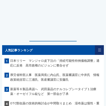
人気記事ランキング
日本リリー マンジャロ皮下注の「持続可能性特例価格調整」適
1
応に反発 高市政権のビジョンに整合せず
厚労省幹部人事 医薬局長に内山氏、医薬審議官に中井氏 情報
2
政策統括官に三浦氏、医産審議官に安藤氏
新薬等６製品承認へ 武田薬品のナルコレプシータイプ１治療
3
薬・オーゼイフル錠など 第一部会が了承
OTC類似薬の技術的検討会が中間取りまとめ 湿布薬は慢性・重
4