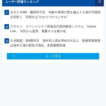
ユーザー評価ランキング
元タケダMR・藤田祥子氏 年齢や環境の壁を越えて人材の可能性
1
を切拓く 目指すは”かかりつけコンサル“
スズケン スペシャリティ医薬品の院内輸送システム「Cubixx
2
Link」 10月から提供 廃棄ロスを最小化
久光製薬・第8期中計 海外売上高比率60.0％以上 医療用薬事業
3
は海外工場の製造力強化、多国展開加速
もっと見る