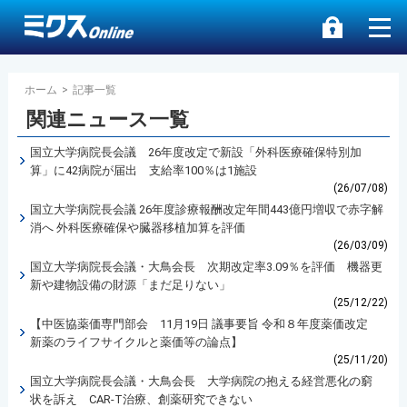
ホーム
>
記事一覧
関連ニュース一覧
国立大学病院長会議 26年度改定で新設「外科医療確保特別加
算」に42病院が届出 支給率100％は1施設
(26/07/08)
国立大学病院長会議 26年度診療報酬改定年間443億円増収で赤字解
消へ 外科医療確保や臓器移植加算を評価
(26/03/09)
国立大学病院長会議・大鳥会長 次期改定率3.09％を評価 機器更
新や建物設備の財源「まだ足りない」
(25/12/22)
【中医協薬価専門部会 11月19日 議事要旨 令和８年度薬価改定
新薬のライフサイクルと薬価等の論点】
(25/11/20)
国立大学病院長会議・大鳥会長 大学病院の抱える経営悪化の窮
状を訴え CAR-T治療、創薬研究できない