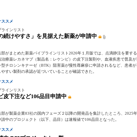
オススメ
プラインリスト
の続けやすさ」を見据えた新薬が申請中
集部がまとめた新薬パイプラインリスト2026年１月版では、点滴静注を要す
病治療薬レカネマブ（製品名：レケンビ）の皮下注製剤や、血液疾患で普及が
ン型チロシンキナーゼ（BTK）阻害薬が慢性蕁麻疹に申請されるなど、患者が
しやすい製剤の承認が近づいていることが確認できた。
オススメ
プラインリスト
ビ皮下注など106品目申請中
部が製薬企業83社の国内フェーズ２以降の開発品を集計したところ、2025年1
申請中のプロジェクト（以下、品目）は速報値で106品目となった。
オススメ