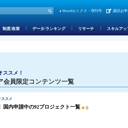
Monthlyミクス・増刊号
講読お申
制度/政策
データ/ランキング
リサーチ
スキルアッ
オススメ！
ア会員限定コンテンツ一覧
オススメ
】国内申請中の92プロジェクト一覧