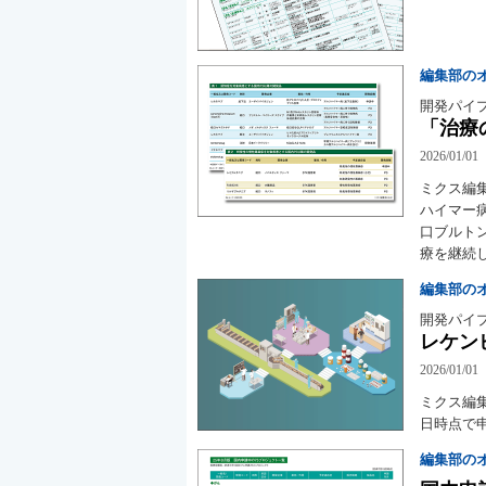
編集部の
開発パイ
「治療
2026/01/01
ミクス編
ハイマー
口ブルト
療を継続
編集部の
開発パイ
レケン
2026/01/01
ミクス編集
日時点で
編集部の