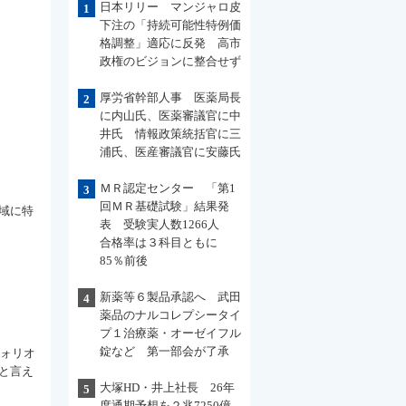
日本リリー マンジャロ皮
1
下注の「持続可能性特例価
格調整」適応に反発 高市
政権のビジョンに整合せず
厚労省幹部人事 医薬局長
2
に内山氏、医薬審議官に中
井氏 情報政策統括官に三
浦氏、医産審議官に安藤氏
ＭＲ認定センター 「第1
3
回ＭＲ基礎試験」結果発
域に特
表 受験実人数1266人
合格率は３科目ともに
85％前後
新薬等６製品承認へ 武田
4
薬品のナルコレプシータイ
プ１治療薬・オーゼイフル
錠など 第一部会が了承
フォリオ
と言え
大塚HD・井上社長 26年
5
度通期予想を２兆7250億