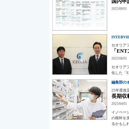
国内申
2025/08/01
INTERVI
セオリア
「EN
2025/08/01
セオリア
化した「
編集部の
25年度
長期収
2025/04/01
イノベー
の根幹を
るかもし