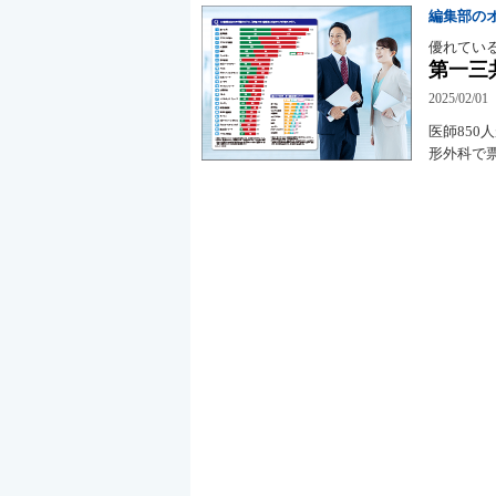
編集部の
優れてい
第一三
2025/02/01
医師85
形外科で票