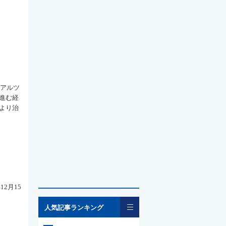
るアルツ
進む経
より治
2月15
一覧
人気記事ランキング