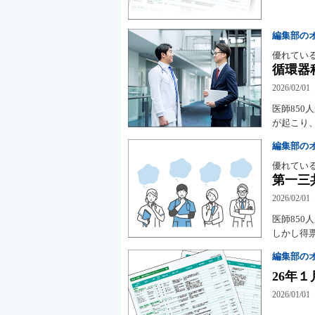
編集部の
優れてい
循環器
2026/02/01
医師85
が起こり
編集部の
優れてい
第一三
2026/02/01
医師85
しかし得票
編集部の
26年
2026/01/01