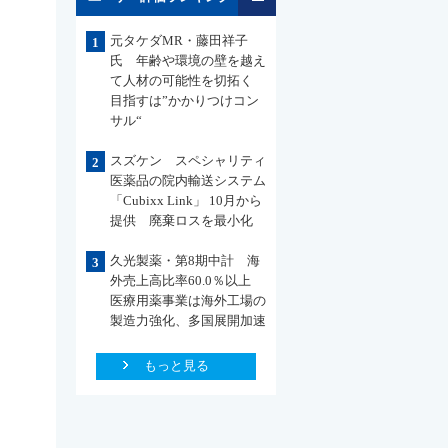
元タケダMR・藤田祥子
1
氏 年齢や環境の壁を越え
て人材の可能性を切拓く
目指すは”かかりつけコン
サル“
スズケン スペシャリティ
2
医薬品の院内輸送システム
「Cubixx Link」 10月から
提供 廃棄ロスを最小化
久光製薬・第8期中計 海
3
外売上高比率60.0％以上
医療用薬事業は海外工場の
製造力強化、多国展開加速
もっと見る