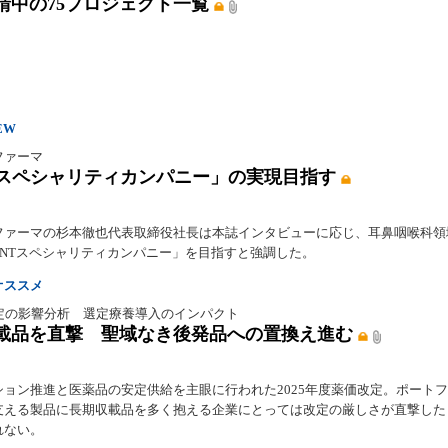
請中の75プロジェクト一覧
EW
ファーマ
Tスペシャリティカンパニー」の実現目指す
ファーマの杉本徹也代表取締役社長は本誌インタビューに応じ、耳鼻咽喉科領
ENTスペシャリティカンパニー」を目指すと強調した。
オススメ
改定の影響分析 選定療養導入のインパクト
載品を直撃 聖域なき後発品への置換え進む
ション推進と医薬品の安定供給を主眼に行われた2025年度薬価改定。ポート
支える製品に長期収載品を多く抱える企業にとっては改定の厳しさが直撃した
れない。