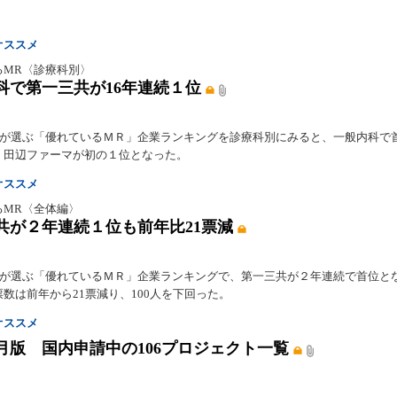
オススメ
るMR〈診療科別〉
科で第一三共が16年連続１位
0人が選ぶ「優れているＭＲ」企業ランキングを診療科別にみると、一般内科で
、田辺ファーマが初の１位となった。
オススメ
るMR〈全体編〉
共が２年連続１位も前年比21票減
0人が選ぶ「優れているＭＲ」企業ランキングで、第一三共が２年連続で首位と
数は前年から21票減り、100人を下回った。
オススメ
１月版 国内申請中の106プロジェクト一覧