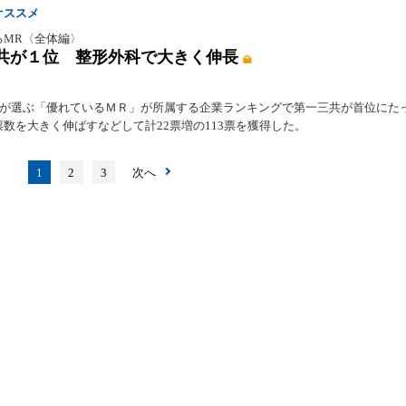
オススメ
るMR〈全体編〉
共が１位 整形外科で大きく伸長
0人が選ぶ「優れているＭＲ」が所属する企業ランキングで第一三共が首位にた
数を大きく伸ばすなどして計22票増の113票を獲得した。
1
2
3
次へ