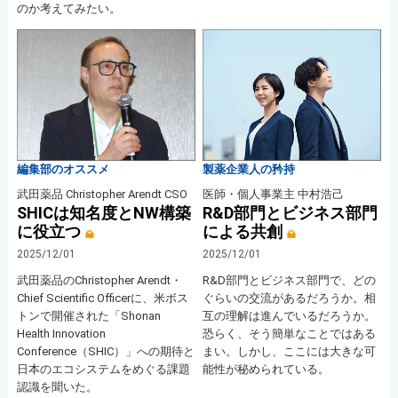
のか考えてみたい。
編集部のオススメ
製薬企業人の矜持
武田薬品 Christopher Arendt CSO
医師・個人事業主 中村浩己
SHICは知名度とNW構築
R&D部門とビジネス部門
に役立つ
による共創
2025/12/01
2025/12/01
武田薬品のChristopher Arendt・
R&D部門とビジネス部門で、どの
Chief Scientific Officerに、米ボス
ぐらいの交流があるだろうか。相
トンで開催された「Shonan
互の理解は進んでいるだろうか。
Health Innovation
恐らく、そう簡単なことではある
Conference（SHIC）」への期待と
まい。しかし、ここには大きな可
日本のエコシステムをめぐる課題
能性が秘められている。
認識を聞いた。