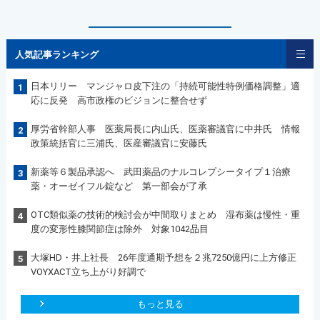
人気記事ランキング
日本リリー マンジャロ皮下注の「持続可能性特例価格調整」適
1
応に反発 高市政権のビジョンに整合せず
厚労省幹部人事 医薬局長に内山氏、医薬審議官に中井氏 情報
2
政策統括官に三浦氏、医産審議官に安藤氏
新薬等６製品承認へ 武田薬品のナルコレプシータイプ１治療
3
薬・オーゼイフル錠など 第一部会が了承
OTC類似薬の技術的検討会が中間取りまとめ 湿布薬は慢性・重
4
度の変形性膝関節症は除外 対象1042品目
大塚HD・井上社長 26年度通期予想を２兆7250億円に上方修正
5
VOYXACT立ち上がり好調で
もっと見る