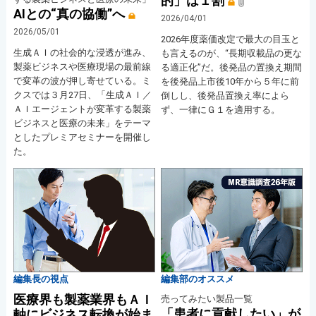
的」は１割
AIとの“真の協働”へ
2026/04/01
2026/05/01
2026年度薬価改定で最大の目玉と
生成ＡＩの社会的な浸透が進み、
も言えるのが、“長期収載品の更な
製薬ビジネスや医療現場の最前線
る適正化”だ。後発品の置換え期間
で変革の波が押し寄せている。ミ
を後発品上市後10年から５年に前
クスでは３月27日、「生成ＡＩ／
倒しし、後発品置換え率によら
ＡＩエージェントが変革する製薬
ず、一律にＧ１を適用する。
ビジネスと医療の未来」をテーマ
としたプレミアセミナーを開催し
た。
編集長の視点
編集部のオススメ
医療界も製薬業界もＡＩ
売ってみたい製品一覧
「患者に貢献したい」が
軸にビジネス転換が始ま