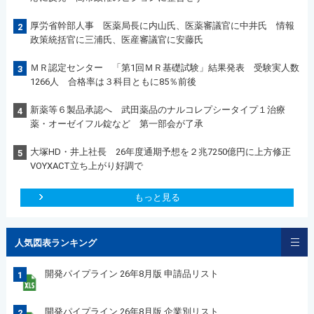
厚労省幹部人事 医薬局長に内山氏、医薬審議官に中井氏 情報
2
政策統括官に三浦氏、医産審議官に安藤氏
ＭＲ認定センター 「第1回ＭＲ基礎試験」結果発表 受験実人数
3
1266人 合格率は３科目ともに85％前後
新薬等６製品承認へ 武田薬品のナルコレプシータイプ１治療
4
薬・オーゼイフル錠など 第一部会が了承
大塚HD・井上社長 26年度通期予想を２兆7250億円に上方修正
5
VOYXACT立ち上がり好調で
もっと見る
人気図表ランキング
開発パイプライン 26年8月版 申請品リスト
1
開発パイプライン 26年8月版 企業別リスト
2