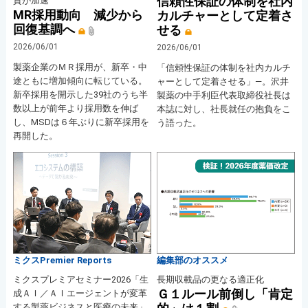
信頼性保証の体制を社内
資が加速
MR採用動向 減少から
カルチャーとして定着さ
回復基調へ
せる
2026/06/01
2026/06/01
製薬企業のＭＲ採用が、新卒・中
「信頼性保証の体制を社内カルチ
途ともに増加傾向に転じている。
ャーとして定着させる」―。沢井
新卒採用を開示した39社のうち半
製薬の中手利臣代表取締役社長は
数以上が前年より採用数を伸ば
本誌に対し、社長就任の抱負をこ
し、MSDは６年ぶりに新卒採用を
う語った。
再開した。
ミクスPremier Reports
編集部のオススメ
ミクスプレミアセミナー2026「生
長期収載品の更なる適正化
Ｇ１ルール前倒し「肯定
成ＡＩ／ＡＩエージェントが変革
する製薬ビジネスと医療の未来」