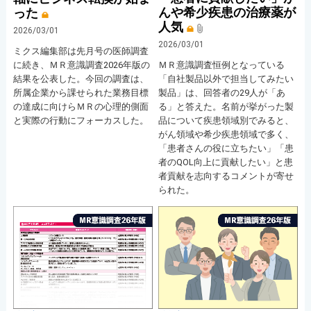
んや希少疾患の治療薬が
った
人気
2026/03/01
2026/03/01
ミクス編集部は先月号の医師調査
に続き、ＭＲ意識調査2026年版の
ＭＲ意識調査恒例となっている
結果を公表した。今回の調査は、
「自社製品以外で担当してみたい
所属企業から課せられた業務目標
製品」は、回答者の29人が「あ
の達成に向けらＭＲの心理的側面
る」と答えた。名前が挙がった製
と実際の行動にフォーカスした。
品について疾患領域別でみると、
がん領域や希少疾患領域で多く、
「患者さんの役に立ちたい」「患
者のQOL向上に貢献したい」と患
者貢献を志向するコメントが寄せ
られた。