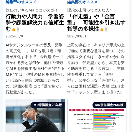
編集部のオススメ
編集部のオススメ
他社のデキるMR ココがスゴイ
理想の上司ってどんな人？
行動力や人間力 学習姿
「伴走型」や「金言
勢や課題解決力も信頼生
型」 可能性を引き出す
む
指導の多様性
2026/03/01
2026/03/01
AⅠやデジタルツールの普及、薬剤
上司の存在は、キャリア形成の上
の高度化――。ＭＲを取り巻く環
で極めて重要な意味を持つ。その
境が変化する中で、今現場で一目
指導スタイルは、きめ細やかに寄
置かれる姿とは何か。他社の優秀
り添う「伴走型」から、本質を突
なＭＲを推薦する恒例企画“デキる
く助言を授ける「金言型」、主体
ＭＲ”では、他社のＭＲを素晴らし
性を尊重して支える「後押し
いと認める割合は微減したもの
型」、公平公正な「評価型」、さ
の、評価の根底には「足で稼ぐ」
らには困難な課題へ大胆に送り出
行動量があった。
す「チャレンジ型」まで様々だ。