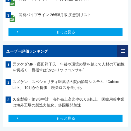
開発パイプライン 26年8月版 疾患別リスト
3
もっと見る
ユーザー評価ランキング
元タケダMR・藤田祥子氏 年齢や環境の壁を越えて人材の可能性
1
を切拓く 目指すは”かかりつけコンサル“
スズケン スペシャリティ医薬品の院内輸送システム「Cubixx
2
Link」 10月から提供 廃棄ロスを最小化
久光製薬・第8期中計 海外売上高比率60.0％以上 医療用薬事業
3
は海外工場の製造力強化、多国展開加速
もっと見る