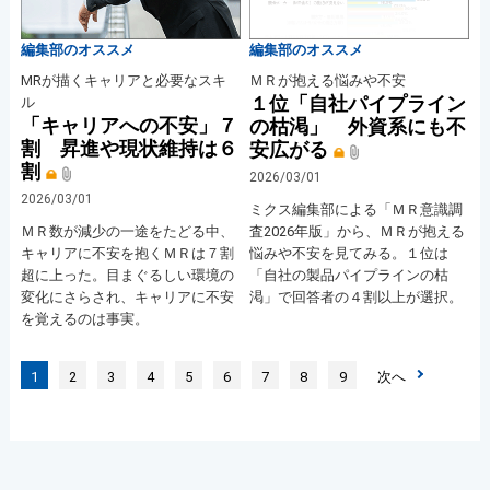
編集部のオススメ
編集部のオススメ
MRが描くキャリアと必要なスキ
ＭＲが抱える悩みや不安
１位「自社パイプライン
ル
「キャリアへの不安」７
の枯渇」 外資系にも不
割 昇進や現状維持は６
安広がる
割
2026/03/01
2026/03/01
ミクス編集部による「ＭＲ意識調
ＭＲ数が減少の一途をたどる中、
査2026年版」から、ＭＲが抱える
キャリアに不安を抱くＭＲは７割
悩みや不安を見てみる。１位は
超に上った。目まぐるしい環境の
「自社の製品パイプラインの枯
変化にさらされ、キャリアに不安
渇」で回答者の４割以上が選択。
を覚えるのは事実。
1
2
3
4
5
6
7
8
9
次へ