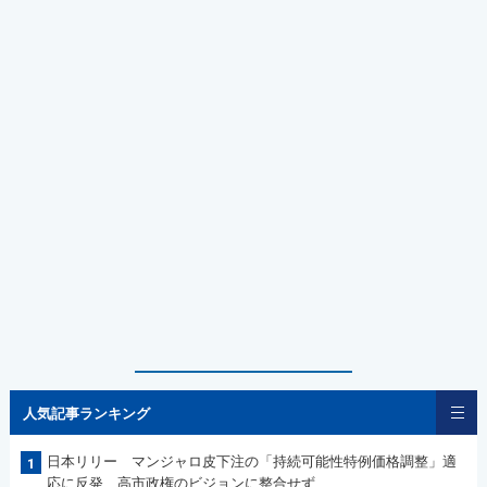
人気記事ランキング
日本リリー マンジャロ皮下注の「持続可能性特例価格調整」適
1
応に反発 高市政権のビジョンに整合せず