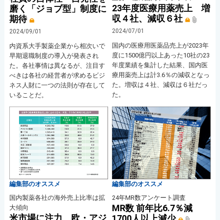
23年度医療用薬売上 増
磨く「ジョブ型」制度に
収４社、減収６社
期待
2024/07/01
2024/09/01
国内の医療用医薬品売上が2023年
内資系大手製薬企業から相次いで
度に1500億円以上あった10社の23
早期退職制度の導入が発表され
年度業績を集計した結果、国内医
た。各社事情は異なるが、注目す
療用薬売上は計3.6％の減収となっ
べきは各社の経営者が求めるビジ
た。増収は４社、減収は６社だっ
ネス人財に一つの法則が存在して
た。
いることだ。
編集部のオススメ
編集部のオススメ
国内製薬各社の海外売上比率は拡
24年MR数アンケート調査
MR数 前年比6.7％減
大傾向
米市場に注力 欧・アジ
1700人以上減少