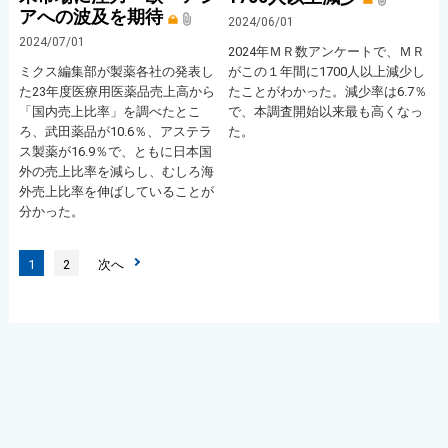
アへの波及を期待
2024/06/01
2024/07/01
2024年ＭＲ数アンケートで、ＭＲ
ミクス編集部が製薬各社の発表し
がこの１年間に1700人以上減少し
た23年度医療用医薬品売上高から
たことがわかった。減少率は6.7％
「国内売上比率」を調べたとこ
で、本調査開始以来最も高くなっ
ろ、武田薬品が10.6％、アステラ
た。
ス製薬が16.9％で、ともに日本国
外の売上比率を減らし、むしろ海
外売上比率を伸ばしていることが
分かった。
1
2
次へ