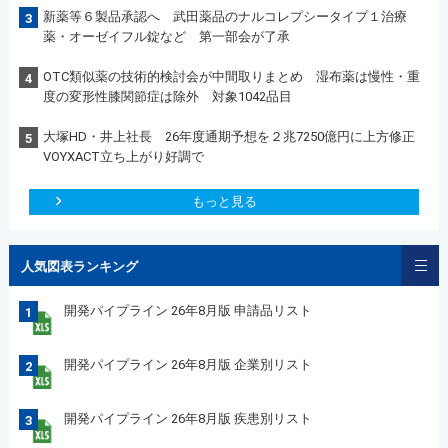
新薬等６製品承認へ 武田薬品のナルコレプシータイプ１治療
3
薬・オーゼイフル錠など 第一部会が了承
OTC類似薬の技術的検討会が中間取りまとめ 湿布薬は慢性・重
4
度の変形性膝関節症は除外 対象1042品目
大塚HD・井上社長 26年度通期予想を２兆7250億円に上方修正
5
VOYXACT立ち上がり好調で
もっと見る
人気図表ランキング
開発パイプライン 26年8月版 申請品リスト
1
開発パイプライン 26年8月版 企業別リスト
2
開発パイプライン 26年8月版 疾患別リスト
3