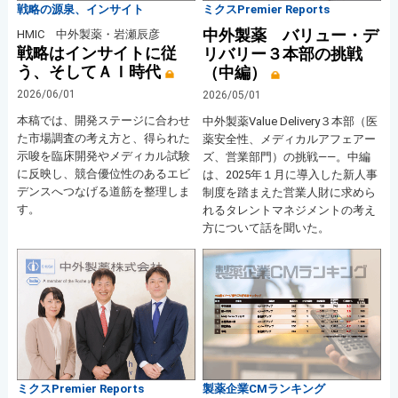
戦略の源泉、インサイト
ミクスPremier Reports
中外製薬 バリュー・デ
HMIC 中外製薬・岩瀬辰彦
戦略はインサイトに従
リバリー３本部の挑戦
う、そしてＡＩ時代
（中編）
2026/06/01
2026/05/01
本稿では、開発ステージに合わせ
中外製薬Value Delivery３本部（医
た市場調査の考え方と、得られた
薬安全性、メディカルアフェアー
示唆を臨床開発やメディカル試験
ズ、営業部門）の挑戦――。中編
に反映し、競合優位性のあるエビ
は、2025年１月に導入した新人事
デンスへつなげる道筋を整理しま
制度を踏まえた営業人財に求めら
す。
れるタレントマネジメントの考え
方について話を聞いた。
ミクスPremier Reports
製薬企業CMランキング