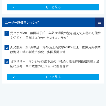
もっと見る
ユーザー評価ランキング
元タケダMR・藤田祥子氏 年齢や環境の壁を越えて人材の可能性
1
を切拓く 目指すは”かかりつけコンサル“
久光製薬・第8期中計 海外売上高比率60.0％以上 医療用薬事業
2
は海外工場の製造力強化、多国展開加速
日本リリー マンジャロ皮下注の「持続可能性特例価格調整」適
3
応に反発 高市政権のビジョンに整合せず
もっと見る