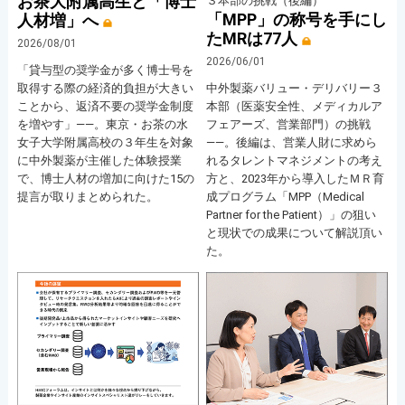
お茶大附属高生と「博士
３本部の挑戦（後編）
「MPP」の称号を手にし
人材増」へ
たMRは77人
2026/08/01
2026/06/01
「貸与型の奨学金が多く博士号を
取得する際の経済的負担が大きい
中外製薬バリュー・デリバリー３
ことから、返済不要の奨学金制度
本部（医薬安全性、メディカルア
を増やす」――。東京・お茶の水
フェアーズ、営業部門）の挑戦
女子大学附属高校の３年生を対象
――。後編は、営業人財に求めら
に中外製薬が主催した体験授業
れるタレントマネジメントの考え
で、博士人材の増加に向けた15の
方と、2023年から導入したＭＲ育
提言が取りまとめられた。
成プログラム「MPP（Medical
Partner for the Patient）」の狙い
と現状での成果について解説頂い
た。