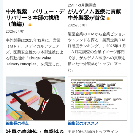
25年1-3月期調査
中外製薬 バリュー・デ
がんゲノム医療に貢献
リバリー３本部の挑戦
中外製薬が首位
（前編）
2025/06/01
2026/04/01
製薬企業のＣＭから企業ビジョン
やトレンドを探る「製薬企業ＣＭ
中外製薬は2025年12月に、営業
好感度ランキング」。2025年１月
（ＭＲ）、メディカルアフェアー
―３月期調査の企業イメージ部門
ズ、医薬安全性の３本部連携によ
では、がんゲノム医療への貢献を
る行動指針「Chugai Value
描いた中外製薬がトップに立っ
Delivery Principles」を策定した。
た。
編集長の視点
編集部のオススメ
社員の自律性・自発性を
主要10社の国内トップライン