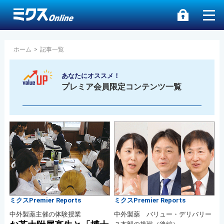
ホーム
>
記事一覧
あなたにオススメ！
プレミア会員限定コンテンツ一覧
ミクスPremier Reports
ミクスPremier Reports
中外製薬主催の体験授業
中外製薬 バリュー・デリバリー