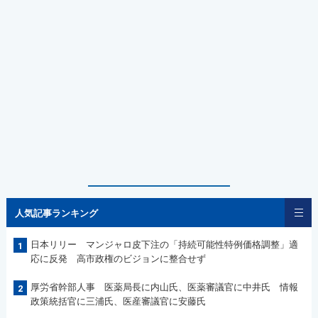
人気記事ランキング
日本リリー マンジャロ皮下注の「持続可能性特例価格調整」適
1
応に反発 高市政権のビジョンに整合せず
厚労省幹部人事 医薬局長に内山氏、医薬審議官に中井氏 情報
2
政策統括官に三浦氏、医産審議官に安藤氏