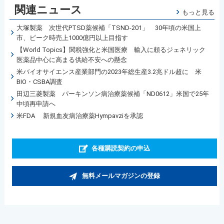
関連ニュース
もっと見る
大塚製薬 次世代PTSD薬候補「TSND-201」 30年頃の米国上
市、ピーク時売上1000億円以上目指す
【World Topics】関税強化と米国医療 輸入に頼るジェネリック
医薬品中心に高まる供給不安への懸念
米バイオサイエンス産業部門の2023年総生産3.2兆ドル超に 米
BIO・CSBA調査
田辺三菱製薬 パーキンソン病治療薬候補「ND0612」米国で25年
中頃再申請へ
米FDA 新規血友病治療薬Hympavziを承認
各種購読契約の申込
無料メールマガジンの登録