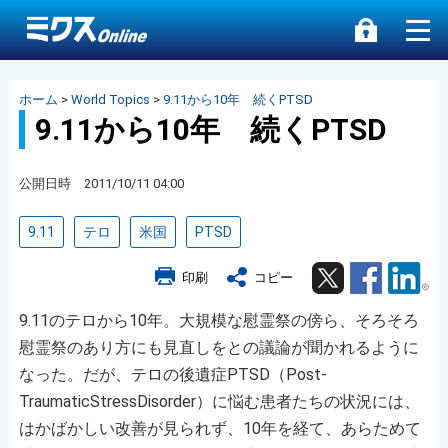
ホーム
>
World Topics
>
9.11から10年 続くPTSD
9.11から10年 続くPTSD
公開日時 2011/10/11 04:00
9.11
テロ
米国
PTSD
Twitter
Facebook
Lin
印刷
コピー
9.11のテロから10年。大規模な慰霊祭の傍ら、そろそろ
慰霊祭のあり方にも見直しをとの議論が聞かれるように
なった。だが、テロの後遺症PTSD（Post-
TraumaticStressDisorder）に悩む患者たちの状況には、
はかばかしい改善が見られず、10年を経て、あらためて