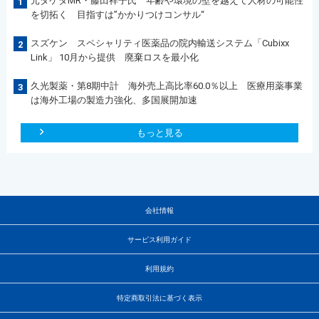
元タケダMR・藤田祥子氏 年齢や環境の壁を越えて人材の可能性
1
を切拓く 目指すは”かかりつけコンサル“
スズケン スペシャリティ医薬品の院内輸送システム「Cubixx
2
Link」 10月から提供 廃棄ロスを最小化
久光製薬・第8期中計 海外売上高比率60.0％以上 医療用薬事業
3
は海外工場の製造力強化、多国展開加速
もっと見る
会社情報
サービス利用ガイド
利用規約
特定商取引法に基づく表示