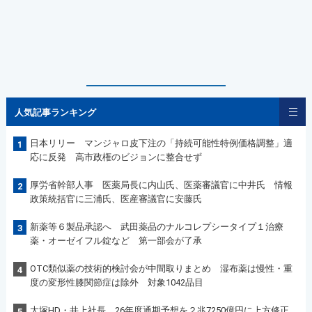
人気記事ランキング
日本リリー マンジャロ皮下注の「持続可能性特例価格調整」適
1
応に反発 高市政権のビジョンに整合せず
厚労省幹部人事 医薬局長に内山氏、医薬審議官に中井氏 情報
2
政策統括官に三浦氏、医産審議官に安藤氏
新薬等６製品承認へ 武田薬品のナルコレプシータイプ１治療
3
薬・オーゼイフル錠など 第一部会が了承
OTC類似薬の技術的検討会が中間取りまとめ 湿布薬は慢性・重
4
度の変形性膝関節症は除外 対象1042品目
大塚HD・井上社長 26年度通期予想を２兆7250億円に上方修正
5