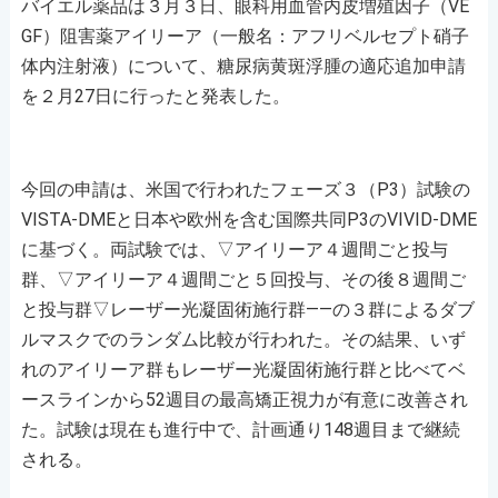
バイエル薬品は３月３日、眼科用血管内皮増殖因子（VE
GF）阻害薬アイリーア（一般名：アフリベルセプト硝子
体内注射液）について、糖尿病黄斑浮腫の適応追加申請
を２月27日に行ったと発表した。
今回の申請は、米国で行われたフェーズ３（P3）試験の
VISTA-DMEと日本や欧州を含む国際共同P3のVIVID-DME
に基づく。両試験では、▽アイリーア４週間ごと投与
群、▽アイリーア４週間ごと５回投与、その後８週間ご
と投与群▽レーザー光凝固術施行群――の３群によるダブ
ルマスクでのランダム比較が行われた。その結果、いず
れのアイリーア群もレーザー光凝固術施行群と比べてベ
ースラインから52週目の最高矯正視力が有意に改善され
た。試験は現在も進行中で、計画通り148週目まで継続
される。