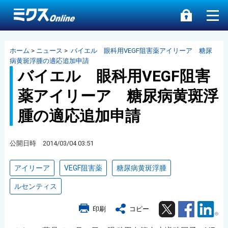
ホーム
>
ニュース
>
バイエル 眼科用VEGF阻害薬アイリーア 糖尿
病黄斑浮腫の適応追加申請
バイエル 眼科用VEGF阻害
薬アイリーア 糖尿病黄斑浮
腫の適応追加申請
公開日時 2014/03/04 03:51
アイリーア
VEGF阻害薬
糖尿病黄斑浮腫
ルセンティス
Twitter
Facebook
Lin
印刷
コピー