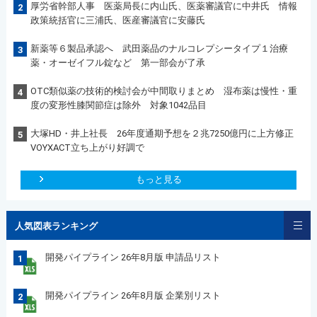
厚労省幹部人事 医薬局長に内山氏、医薬審議官に中井氏 情報
2
政策統括官に三浦氏、医産審議官に安藤氏
新薬等６製品承認へ 武田薬品のナルコレプシータイプ１治療
3
薬・オーゼイフル錠など 第一部会が了承
OTC類似薬の技術的検討会が中間取りまとめ 湿布薬は慢性・重
4
度の変形性膝関節症は除外 対象1042品目
大塚HD・井上社長 26年度通期予想を２兆7250億円に上方修正
5
VOYXACT立ち上がり好調で
もっと見る
人気図表ランキング
開発パイプライン 26年8月版 申請品リスト
1
開発パイプライン 26年8月版 企業別リスト
2