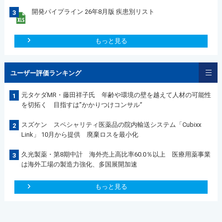
開発パイプライン 26年8月版 疾患別リスト
3
もっと見る
ユーザー評価ランキング
元タケダMR・藤田祥子氏 年齢や環境の壁を越えて人材の可能性
1
を切拓く 目指すは”かかりつけコンサル“
スズケン スペシャリティ医薬品の院内輸送システム「Cubixx
2
Link」 10月から提供 廃棄ロスを最小化
久光製薬・第8期中計 海外売上高比率60.0％以上 医療用薬事業
3
は海外工場の製造力強化、多国展開加速
もっと見る