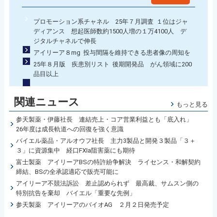
プロモーション系チャネル 25年７月調査 １位はジャ
ディアンス 想起医師数約1500人増の１万4100人 デ
ジタルチャネルで伸長
アイリーア８mg 投与間隔を維持できる患者像の周知を
25年８月版 疾患別リスト 後期開発品 がん領域に200
品目以上
関連ニュース
もっと見る
参天製薬・伊藤社長 連結売上・コア営業利益とも「底入れ」
26年度は成長軌道への回復を強く意識
バイエル薬品・アルオウフ社長 主力3製品と開発３製品「３＋
３」に資源集中 経口FXIa阻害薬にも期待
富士製薬 アイリーアBSの特許紛争解決 ライセンス・和解契約
締結、BSの全承認適応で販売可能に
アイリーア不競法訴訟 差止認められず 最高裁、サムスン側の
特別抗告を棄却 バイエル「重要な先例」
参天製薬 アイリーアのバイオAG ２月２日発売予定