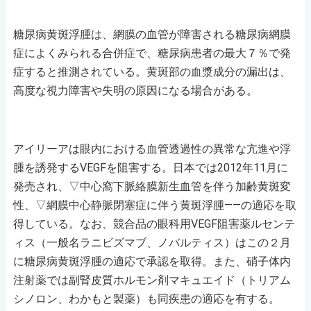
糖尿病黄斑浮腫は、網膜の血管が障害される糖尿病網膜
症によくみられる合併症で、糖尿病患者の最大７％で発
症すると推測されている。黄斑部の血漿成分の漏出は、
高度な視力障害や失明の原因になる場合がある。
アイリーアは眼内における血管透過性の異常な亢進や浮
腫を誘発するVEGFを阻害する。日本では2012年11月に
発売され、▽中心窩下脈絡膜新生血管を伴う加齢黄斑変
性、▽網膜中心静脈閉塞症に伴う黄斑浮腫――の適応を取
得している。なお、競合品の眼科用VEGF阻害薬ルセンテ
ィス（一般名ラニビズマブ、ノバルティス）はこの２月
に糖尿病黄斑浮腫の適応で承認を取得。また、硝子体内
注射薬では副腎皮質ホルモン剤マキュエイド（トリアム
シノロン、わかもと製薬）も同疾患の適応を有する。