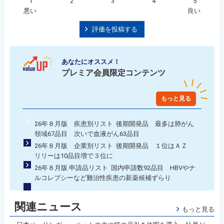
1
2
3
4
5
悪い
良い
評価を投稿する
あなたにオススメ！
プレミア会員限定コンテンツ
もっと見る
26年８月版 疾患別リスト 後期開発品 最多は肺がん
領域67品目 次いで血液がん63品目
26年８月版 企業別リスト 後期開発品 １位はＡＺ
リリーは10品目増で３位に
26年８月版 申請品リスト 国内申請数92品目 HBVやナ
ルコレプシーなど難治性疾患の新薬候補ずらり
関連ニュース
もっと見る