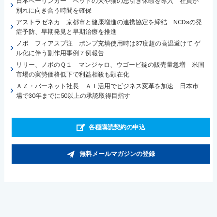
日本ベーリンガー ペットの犬や猫の忌引き休暇を導入 社員が
別れに向き合う時間を確保
アストラゼネカ 京都市と健康増進の連携協定を締結 NCDsの発
症予防、早期発見と早期治療を推進
ノボ フィアスプ注 ポンプ充填使用時は37度超の高温避けて ゲ
ル化に伴う副作用事例７例報告
リリー、ノボのＱ１ マンジャロ、ウゴービ錠の販売量急増 米国
市場の実勢価格低下で利益相殺も顕在化
ＡＺ・バーネット社長 ＡＩ活用でビジネス変革を加速 日本市
場で30年までに50以上の承認取得目指す
各種購読契約の申込
無料メールマガジンの登録