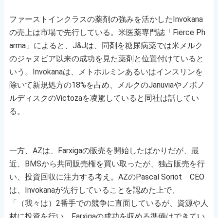
ファーストインクラスの薬剤の強みを活かしたInvokana
の売上は市場で先行している。米医薬専門誌「Fierce Ph
arma」によると、J&Jは、同剤を糖尿病薬では米メルク
のジャヌビア以来の成功を見た薬剤と位置付けていると
いう。Invokanaは、メトホルミンあるいはインスリンを
除いて新規処方の18%を占め、メルクのJanuviaやノボノ
ルディスクのVictozaを凌駕していると同社は話してい
る。
一方、AZは、Farxigaの販売を開始したばかりだが、最
近、BMSから共同販売権を買い取ったが、独占販売を行
い、投資回収に注力する考え。AZのPascal Soriot CEO
は、Invokanaが先行していることを認めた上で、
「（我々は）2番手での競争に直面しているが、資源や人
材に投資を行い、Farxigaの成功を収める準備はできてい