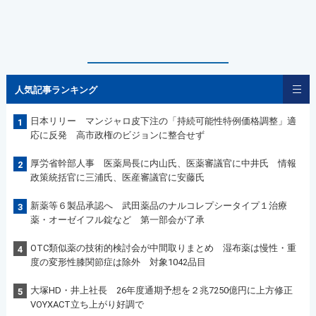
人気記事ランキング
日本リリー マンジャロ皮下注の「持続可能性特例価格調整」適
1
応に反発 高市政権のビジョンに整合せず
厚労省幹部人事 医薬局長に内山氏、医薬審議官に中井氏 情報
2
政策統括官に三浦氏、医産審議官に安藤氏
新薬等６製品承認へ 武田薬品のナルコレプシータイプ１治療
3
薬・オーゼイフル錠など 第一部会が了承
OTC類似薬の技術的検討会が中間取りまとめ 湿布薬は慢性・重
4
度の変形性膝関節症は除外 対象1042品目
大塚HD・井上社長 26年度通期予想を２兆7250億円に上方修正
5
VOYXACT立ち上がり好調で