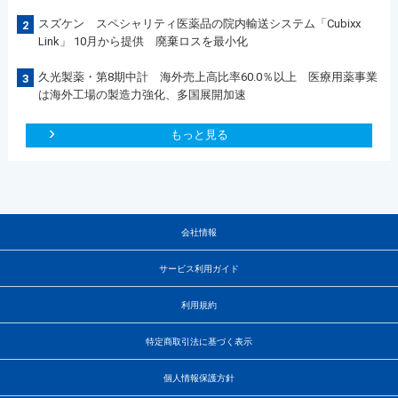
スズケン スペシャリティ医薬品の院内輸送システム「Cubixx
2
Link」 10月から提供 廃棄ロスを最小化
久光製薬・第8期中計 海外売上高比率60.0％以上 医療用薬事業
3
は海外工場の製造力強化、多国展開加速
もっと見る
会社情報
サービス利用ガイド
利用規約
特定商取引法に基づく表示
個人情報保護方針