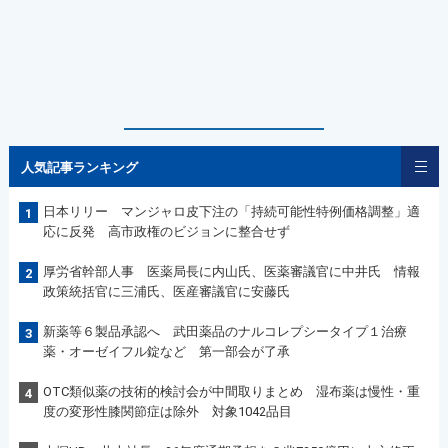
人気記事ランキング
日本リリー マンジャロ皮下注の「持続可能性特例価格調整」適
1
応に反発 高市政権のビジョンに整合せず
厚労省幹部人事 医薬局長に内山氏、医薬審議官に中井氏 情報
2
政策統括官に三浦氏、医産審議官に安藤氏
新薬等６製品承認へ 武田薬品のナルコレプシータイプ１治療
3
薬・オーゼイフル錠など 第一部会が了承
OTC類似薬の技術的検討会が中間取りまとめ 湿布薬は慢性・重
4
度の変形性膝関節症は除外 対象1042品目