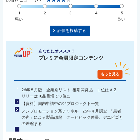
1
2
3
4
5
悪い
良い
評価を投稿する
あなたにオススメ！
プレミア会員限定コンテンツ
もっと見る
26年８月版 企業別リスト 後期開発品 １位はＡＺ
リリーは10品目増で３位に
【資料】国内申請中の92プロジェクト一覧
ノンプロモーション系チャネル 26年４月調査 「患者
の声」による製品想起 クービビック伸長、デエビゴと
の差縮まる