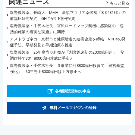
関連ニュース
もっと見る
塩野義製薬、長崎大、MMV 新規マラリア薬候補「S-048133」の
前臨床研究契約 GHITが9.1億円投資
塩野義製薬・手代木社長 官民ロードマップ契機に感染症の「包
括的施策の着実な実施」に期待
アストラゼネカ 京都市と健康増進の連携協定を締結 NCDsの発
症予防、早期発見と早期治療を推進
塩野義製薬 25年度当期利益が「創業以来初の2000億円超」 堅
調維持で30年8000億円達成に手応え
塩野義製薬・手代木社長 ３事業に計8800億円投資で「経営基盤
強化」 30年売上8000億円は上方修正へ
各種購読契約の申込
無料メールマガジンの登録