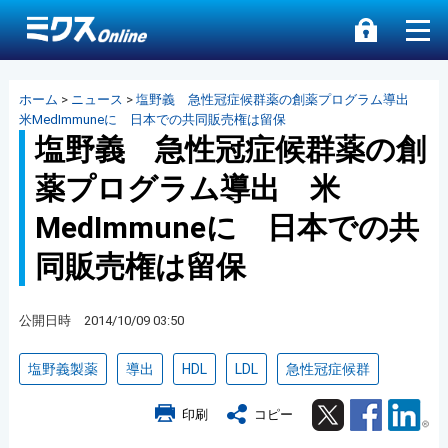
ホーム
>
ニュース
>
塩野義 急性冠症候群薬の創薬プログラム導出
米MedImmuneに 日本での共同販売権は留保
塩野義 急性冠症候群薬の創
薬プログラム導出 米
MedImmuneに 日本での共
同販売権は留保
公開日時 2014/10/09 03:50
塩野義製薬
導出
HDL
LDL
急性冠症候群
Twitter
Facebook
Lin
印刷
コピー