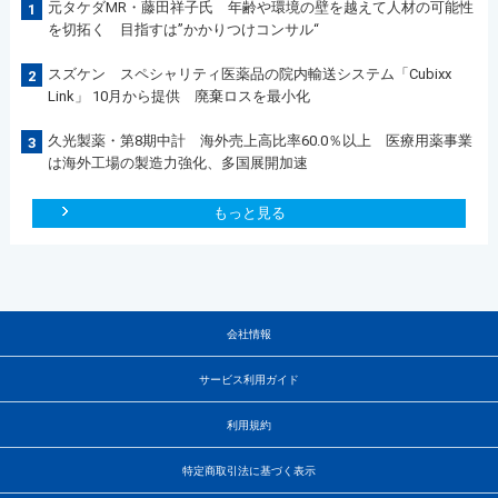
元タケダMR・藤田祥子氏 年齢や環境の壁を越えて人材の可能性
1
を切拓く 目指すは”かかりつけコンサル“
スズケン スペシャリティ医薬品の院内輸送システム「Cubixx
2
Link」 10月から提供 廃棄ロスを最小化
久光製薬・第8期中計 海外売上高比率60.0％以上 医療用薬事業
3
は海外工場の製造力強化、多国展開加速
もっと見る
会社情報
サービス利用ガイド
利用規約
特定商取引法に基づく表示