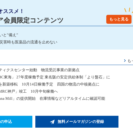
オススメ！
ア会員限定コンテンツ
もっと見る
いと”備え”
 災害時も医薬品の流通を止めない
も
ティクスセンター始動 物流受託事業の新拠点
C東海」 27年度稼働予定 東名阪の安定供給体制「より盤石」に
新築移転 10月14日稼働予定 四国の物流の中核拠点に
RC神戸」竣工 10月中旬稼働へ
na Mill」の提供開始 在庫情報などリアルタイムに確認可能
約の申込
無料メールマガジンの登録