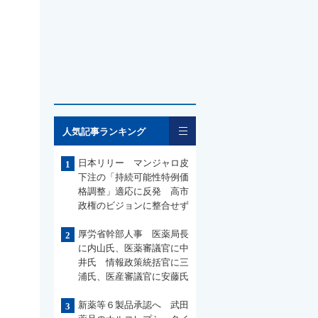
一覧
人気記事ランキング
日本リリー マンジャロ皮
1
下注の「持続可能性特例価
格調整」適応に反発 高市
政権のビジョンに整合せず
厚労省幹部人事 医薬局長
2
に内山氏、医薬審議官に中
井氏 情報政策統括官に三
浦氏、医産審議官に安藤氏
新薬等６製品承認へ 武田
3