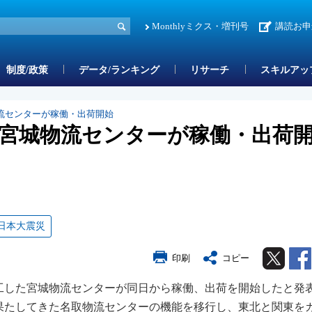
Monthlyミクス・増刊号
講読お申
制度/政策
データ/ランキング
リサーチ
スキルアッ
流センターが稼働・出荷開始
宮城物流センターが稼働・出荷
日本大震災
Twitter
印刷
コピー
工した宮城物流センターが同日から稼働、出荷を開始したと発
を果たしてきた名取物流センターの機能を移行し、東北と関東を