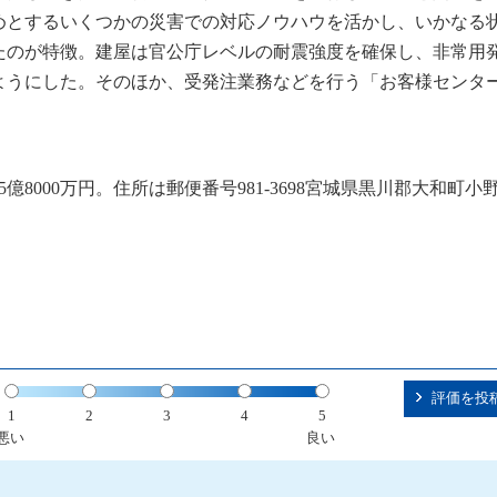
じめとするいくつかの災害での対応ノウハウを活かし、いかなる
たのが特徴。建屋は官公庁レベルの耐震強度を確保し、非常用
るようにした。そのほか、受発注業務などを行う「お客様センタ
8000万円。住所は郵便番号981-3698宮城県黒川郡大和町小
評価を投
1
2
3
4
5
悪い
良い