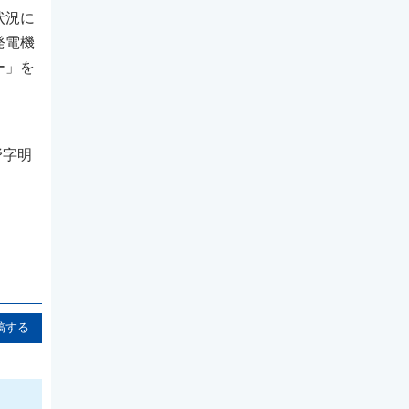
状況に
発電機
ー」を
野字明
稿する