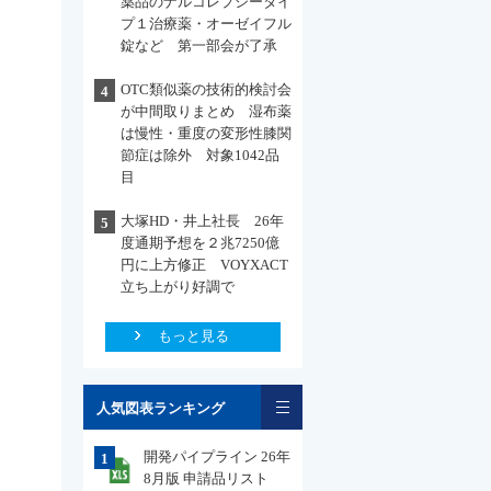
薬品のナルコレプシータイ
プ１治療薬・オーゼイフル
錠など 第一部会が了承
OTC類似薬の技術的検討会
4
が中間取りまとめ 湿布薬
は慢性・重度の変形性膝関
節症は除外 対象1042品
目
大塚HD・井上社長 26年
5
度通期予想を２兆7250億
円に上方修正 VOYXACT
立ち上がり好調で
もっと見る
一覧
人気図表ランキング
開発パイプライン 26年
1
8月版 申請品リスト