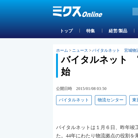
トップ
特集
経営/製品
ホーム
>
ニュース
>
バイタルネット 宮城物
バイタルネット 
始
公開日時 2015/01/08 03:50
バイタルネット
物流センター
東
バイタルネットは１月６日、昨年竣
た。44年にわたり物流拠点の役割