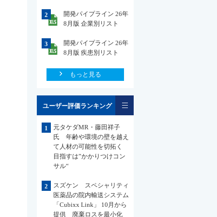
開発パイプライン 26年
2
8月版 企業別リスト
開発パイプライン 26年
3
8月版 疾患別リスト
もっと見る
一覧
ユーザー評価ランキング
元タケダMR・藤田祥子
1
氏 年齢や環境の壁を越え
て人材の可能性を切拓く
目指すは”かかりつけコン
サル“
スズケン スペシャリティ
2
医薬品の院内輸送システム
「Cubixx Link」 10月から
提供 廃棄ロスを最小化