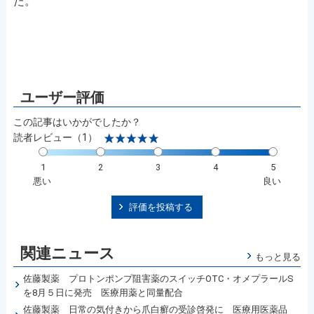
た。
この記事はいかがでしたか？
読者レビュー（1）
1
2
3
4
5
悪い
良い
評価を投稿する
関連ニュース
もっと見る
佐藤製薬 プロトンポンプ阻害薬のスイッチOTC・オメプラールS
を8月５日に発売 医療用薬と同量配合
佐藤製薬 日常の気付きから爪白癬の受診啓発に 医療用医薬品