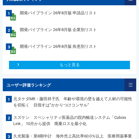
開発パイプライン 26年8月版 申請品リスト
1
開発パイプライン 26年8月版 企業別リスト
2
開発パイプライン 26年8月版 疾患別リスト
3
もっと見る
ユーザー評価ランキング
元タケダMR・藤田祥子氏 年齢や環境の壁を越えて人材の可能性
1
を切拓く 目指すは”かかりつけコンサル“
スズケン スペシャリティ医薬品の院内輸送システム「Cubixx
2
Link」 10月から提供 廃棄ロスを最小化
久光製薬・第8期中計 海外売上高比率60.0％以上 医療用薬事業
3