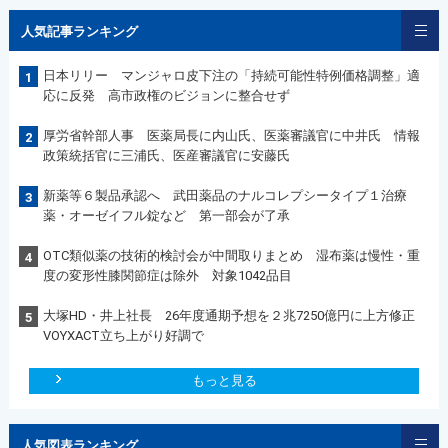
人気記事ランキング
日本リリー マンジャロ皮下注の「持続可能性特例価格調整」適
1
応に反発 高市政権のビジョンに整合せず
厚労省幹部人事 医薬局長に内山氏、医薬審議官に中井氏 情報
2
政策統括官に三浦氏、医産審議官に安藤氏
新薬等６製品承認へ 武田薬品のナルコレプシータイプ１治療
3
薬・オーゼイフル錠など 第一部会が了承
OTC類似薬の技術的検討会が中間取りまとめ 湿布薬は慢性・重
4
度の変形性膝関節症は除外 対象1042品目
大塚HD・井上社長 26年度通期予想を２兆7250億円に上方修正
5
VOYXACT立ち上がり好調で
もっと見る
人気図表ランキング