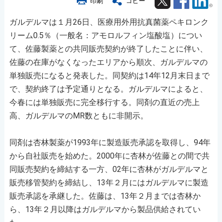
印刷
コピー
ガルデルマは１月26日、医療用外用抗真菌薬ペキロンク
リーム0.5％（一般名：アモロルフィン塩酸塩）につい
て、佐藤製薬との共同販売契約が終了したことに伴い、
佐藤の在庫がなくなったエリアから順次、ガルデルマの
単独販売になると発表した。同契約は14年12月末日まで
で、契約終了は予定通りとなる。ガルデルマによると、
今春には単独販売に完全移行する。同剤の直近の売上
高、ガルデルマのMR数ともに非開示。
同剤は杏林製薬が1993年に製造販売承認を取得し、94年
から自社販売を始めた。2000年に杏林が佐藤との間で共
同販売契約を締結する一方、02年に杏林がガルデルマと
販売移管契約を締結し、13年２月にはガルデルマに製造
販売承認を承継した。佐藤は、13年２月までは杏林か
ら、13年２月以降はガルデルマから製品供給されてい