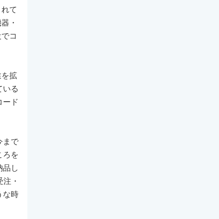
されて
機器・
設でコ
業を拡
ている
コード
今まで
ころを
納品し
受注・
うな時