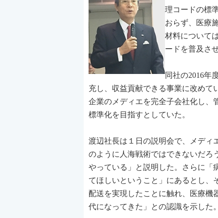
理コードの標
おらず、医療
材料について
ードを普及さ
同社の2016
充し、収益貢献できる事業に改めて
企業のメディエを完全子会社化し、
標準化を目指すとしていた。
渡辺社長は１日の説明会で、メディ
のように人海戦術ではできないだろ
やっている」と説明した。さらに「
てほしいということ」にあるとし、
配送を実現したことに触れ、医療機
代になってきた」との認識を示した