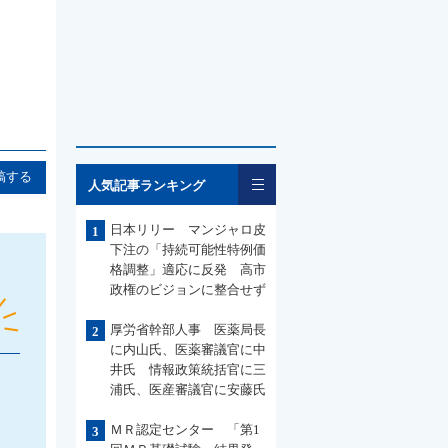
一覧
稿する
人気記事ランキング
日本リリー マンジャロ皮
1
下注の「持続可能性特例価
格調整」適応に反発 高市
政権のビジョンに整合せず
厚労省幹部人事 医薬局長
2
に内山氏、医薬審議官に中
井氏 情報政策統括官に三
浦氏、医産審議官に安藤氏
ＭＲ認定センター 「第1
3