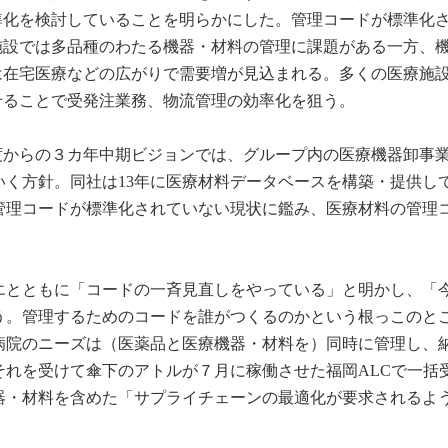
準化を検討していることを明らかにした。管理コードが標準化
施設では多品種のわたる機器・材料の管理に課題がある一方、
は在宅医療などの広がりで需要増が見込まれる。多くの医療施
せることで受発注業務、物流管理の効率化を狙う。
年度からの３カ年中期ビジョンでは、グループ内の医療機器卸事
いく方針。同社は13年に医療材料データベースを構築・提供し
管理コードが標準化されていない現状に鑑み、医療材料の管理
エとともに「コードの一斉見直しをやっている」と明かし、「
う。管理するためのコードを誰がつくるのかという根っこのと
病院のニーズは（医薬品と医療機器・材料を）同時に管理し、
それを受けて傘下のアトルが７月に稼働させた福岡ALCで一括
器・材料を含めた「サプライチェーンの最適化が要求されるよ
。