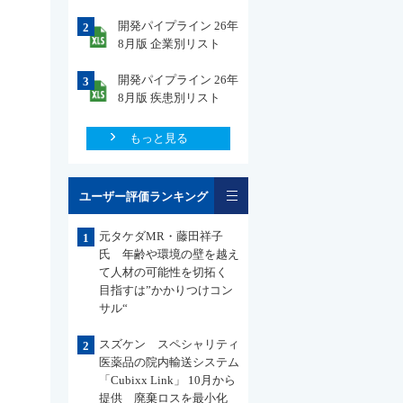
開発パイプライン 26年
2
8月版 企業別リスト
開発パイプライン 26年
3
8月版 疾患別リスト
もっと見る
一覧
ユーザー評価ランキング
元タケダMR・藤田祥子
1
氏 年齢や環境の壁を越え
て人材の可能性を切拓く
目指すは”かかりつけコン
サル“
スズケン スペシャリティ
2
医薬品の院内輸送システム
「Cubixx Link」 10月から
提供 廃棄ロスを最小化