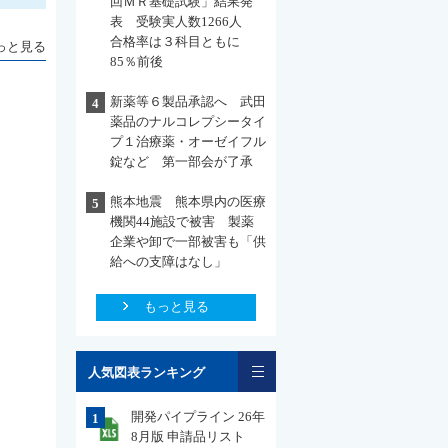
回ＭＲ基礎試験」結果発
表 受験実人数1266人
合格率は３科目ともに
っと見る
85％前後
新薬等６製品承認へ 武田
4
薬品のナルコレプシータイ
プ１治療薬・オーゼイフル
錠など 第一部会が了承
熊本地震 熊本県内の医療
5
機関44施設で被害 製薬
企業や卸で一部被害も「供
給への支障はなし」
もっと見る
一覧
人気図表ランキング
開発パイプライン 26年
1
8月版 申請品リスト