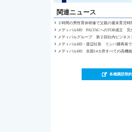
関連ニュース
２時間の男性育休研修で父親の週末育児時
メディパルHD PALTACへのTOB成立
メディパルグループ 第２回社内ビジネス
メディパルHD・渡辺社長 リンパ腫再発
メディパルHD 全国14カ所すべての高機能物
各種購読契