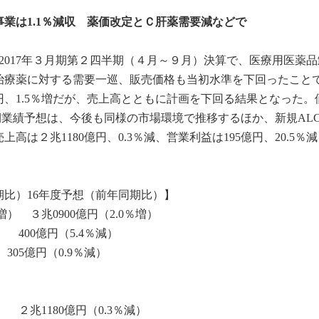
事業は1.1％減収 薬価改定とＣ肝薬需要減などで
た2017年３月期第２四半期（４月～９月）決算で、医療用医薬
療薬に対する需要一巡、販売価格も当初水準を下回ったことで1
万円、1.5％増だが、売上高とともに計画を下回る結果となった。
通期業績予想は、今後も同様の市場環境で推移するほか、新規AL
は２兆1180億円、0.3％減、営業利益は195億円、20.5％
期比）16年度予想（前年同期比）】
％増） ３兆0900億円（2.0％増）
） 400億円（5.4％減）
 305億円（0.9％減）
減） ２兆1180億円（0.3％減）