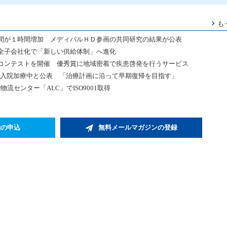
も
間が１時間増加 メディパルＨＤ参画の共同研究の結果が公表
 完全子会社化で「新しい供給体制」へ進化
コンテストを開催 優秀賞に地域密着で疾患啓発を行うサービス
で入院加療中と公表 「治療計画に沿って早期復帰を目指す」
流センター「ALC」でISO9001取得
約の申込
無料メールマガジンの登録