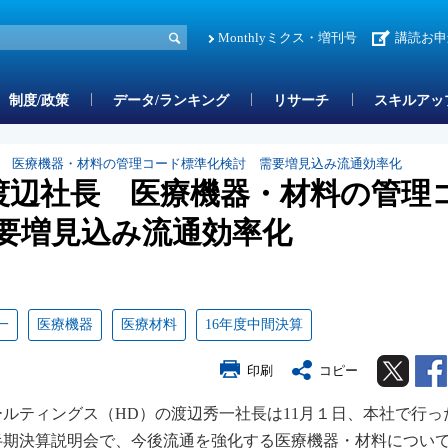
Monthlyミクス・増刊号
講読お申
制度/政策
データ/ランキング
リサーチ
スキルアッ
長 医療機器・材料の管理コード標準化検討 需要増見込み流通効率化
渡辺社長 医療機器・材料の管理
要増見込み流通効率化
一
医療機器
医療材料
16年度中間決算
Twitter
印刷
コピー
ルティングス（HD）の渡辺秀一社長は11月１日、本社で行った
半期決算説明会で、今後流通を強化する医療機器・材料につい