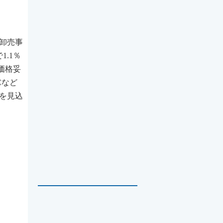
品卸売事
.1％
価格妥
Cなど
減を見込