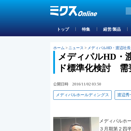
トップ
特集
経営/製品
ホーム
>
ニュース
>
メディパルHD・渡辺社
メディパルHD・
ド標準化検討 需
公開日時 2016/11/02 03:50
メディパルホールディングス
渡辺秀
メディパルホー
３月期第２四