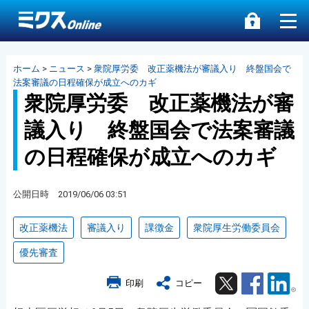
ホーム
>
ニュース
>
衆院厚労委 改正薬機法が審議入り 終盤国会で
法案審議の日程確保が成立へのカギ
衆院厚労委 改正薬機法が審
議入り 終盤国会で法案審議
の日程確保が成立へのカギ
公開日時 2019/06/06 03:51
改正薬機法
審議入り
課徴金
衆院厚生労働委員会
優先審査
Twitter
Facebook
Lin
印刷
コピー