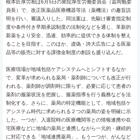
根本匠厚労相は6月5日の衆院厚生労働委員会（冨岡勉委
員長）で、改正医薬品医療機器等法（薬機法）の趣旨説
明を行い、審議入りした。同法案は、先駆け審査指定制
度や条件付き早期承認制度の法制化などを通じ、革新的
新薬をより安全、迅速、効率的に提供できる体制を整え
ることを目指す。このほか、虚偽・誇大広告による医薬
品等の販売に対する課徴金制度の創設も盛り込んだ。
医療現場が地域包括ケアシステムへとシフトするなか
で、変革が求められる薬局・薬剤師についても改正が行
われる。薬剤師が調剤時に限らず、必要に応じて患者の
薬剤の服薬状況を把握し、服薬指導を行う義務などを法
制化する。さらに、薬局の特定機能として、地域包括ケ
アシステム時代に求められる２つの薬局の姿を明確に示
した。一つが、入退院時の医療機関等との情報連携や在
宅医療などに地域の薬局と連携しながら一元的・継続的
に対応できる「地域連携薬局」。もう一つが、がんなど