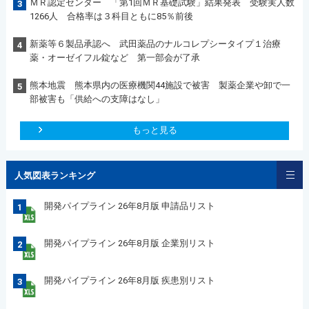
ＭＲ認定センター 「第1回ＭＲ基礎試験」結果発表 受験実人数
3
1266人 合格率は３科目ともに85％前後
新薬等６製品承認へ 武田薬品のナルコレプシータイプ１治療
4
薬・オーゼイフル錠など 第一部会が了承
熊本地震 熊本県内の医療機関44施設で被害 製薬企業や卸で一
5
部被害も「供給への支障はなし」
もっと見る
人気図表ランキング
開発パイプライン 26年8月版 申請品リスト
1
開発パイプライン 26年8月版 企業別リスト
2
開発パイプライン 26年8月版 疾患別リスト
3