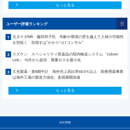
もっと見る
ユーザー評価ランキング
元タケダMR・藤田祥子氏 年齢や環境の壁を越えて人材の可能性
1
を切拓く 目指すは”かかりつけコンサル“
スズケン スペシャリティ医薬品の院内輸送システム「Cubixx
2
Link」 10月から提供 廃棄ロスを最小化
久光製薬・第8期中計 海外売上高比率60.0％以上 医療用薬事業
3
は海外工場の製造力強化、多国展開加速
もっと見る
会社情報