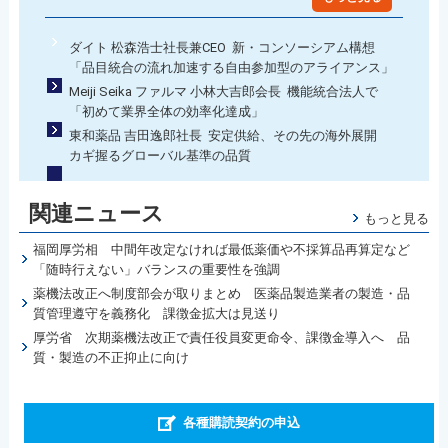
ダイト 松森浩士社長兼CEO 新・コンソーシアム構想
「品目統合の流れ加速する自由参加型のアライアンス」
Meiji Seika ファルマ 小林大吉郎会長 機能統合法人で
「初めて業界全体の効率化達成」
東和薬品 吉田逸郎社長 安定供給、その先の海外展開
カギ握るグローバル基準の品質
関連ニュース
もっと見る
福岡厚労相 中間年改定なければ最低薬価や不採算品再算定など
「随時行えない」バランスの重要性を強調
薬機法改正へ制度部会が取りまとめ 医薬品製造業者の製造・品
質管理遵守を義務化 課徴金拡大は見送り
厚労省 次期薬機法改正で責任役員変更命令、課徴金導入へ 品
質・製造の不正抑止に向け
各種購読契約の申込