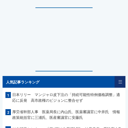
人気記事ランキング
日本リリー マンジャロ皮下注の「持続可能性特例価格調整」適
1
応に反発 高市政権のビジョンに整合せず
厚労省幹部人事 医薬局長に内山氏、医薬審議官に中井氏 情報
2
政策統括官に三浦氏、医産審議官に安藤氏