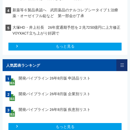
新薬等６製品承認へ 武田薬品のナルコレプシータイプ１治療
4
薬・オーゼイフル錠など 第一部会が了承
大塚HD・井上社長 26年度通期予想を２兆7250億円に上方修正
5
VOYXACT立ち上がり好調で
もっと見る
人気図表ランキング
開発パイプライン 26年8月版 申請品リスト
1
開発パイプライン 26年8月版 企業別リスト
2
開発パイプライン 26年8月版 疾患別リスト
3
もっと見る