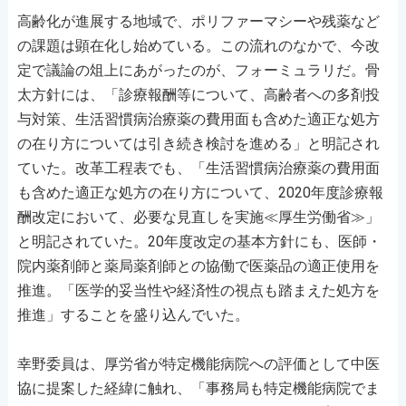
高齢化が進展する地域で、ポリファーマシーや残薬など
の課題は顕在化し始めている。この流れのなかで、今改
定で議論の俎上にあがったのが、フォーミュラリだ。骨
太方針には、「診療報酬等について、高齢者への多剤投
与対策、生活習慣病治療薬の費用面も含めた適正な処方
の在り方については引き続き検討を進める」と明記され
ていた。改革工程表でも、「生活習慣病治療薬の費用面
も含めた適正な処方の在り方について、2020年度診療報
酬改定において、必要な見直しを実施≪厚生労働省≫」
と明記されていた。20年度改定の基本方針にも、医師・
院内薬剤師と薬局薬剤師との協働で医薬品の適正使用を
推進。「医学的妥当性や経済性の視点も踏まえた処方を
推進」することを盛り込んでいた。
幸野委員は、厚労省が特定機能病院への評価として中医
協に提案した経緯に触れ、「事務局も特定機能病院でま