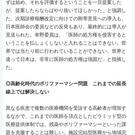
ずは始め、それを評価するということを一旦提案した
が、提案したらならばやり抜いてほしかった」と強調し
た。次期診療報酬改定に向けての附帯意見への導入も、
日本医師会の委員などの反発もあり、最終的には導入が
見送られた。幸野委員は、「医師の処方権を侵害すると
いうことを払しょくしないと入れることはできない。世
界では当たり前に行われていることができない。世界と
違って日本は、非常に医師の処方権は強固だ」と指摘し
た。
◎高齢化時代のポリファーマシー問題 これまでの延長
線上では解決しない
異なる疾患で複数の医療機関を受診する高齢者が増加す
るなかで、これまでの医師を頂点としたピラミッド型の
医療提供体制では、残薬やポリファーマシーといった課
題を克服することは難しい。施設完結型医療から地域完