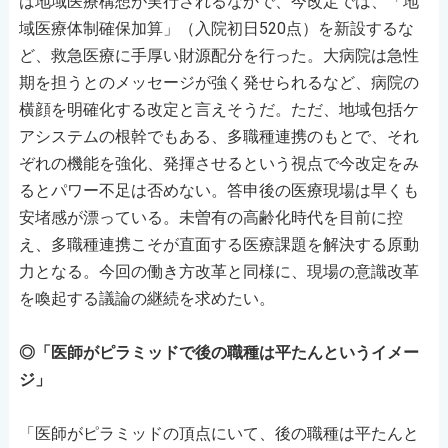
は地域医療構想が実行されるなかで、今改定では、「地
域医療体制確保加算」（入院初日520点）を新設するな
ど、救急医療に手厚い財源配分を行った。大病院は急性
期を担うとのメッセージが強く発せられるなど、病院の
横顔を明確化する改定と言えそうだ。ただ、地域包括ケ
アシステムの根幹でもある、多職種連携のもとで、それ
ぞれの機能を強化、発揮させるという視点で今改定をみ
るとパワー不足は否めない。答申後の医療現場は早くも
安堵感が漂っている。未曽有の高齢化時代を目前に控
え、多職種連携こそが直面する医療課題を解決する原動
力となる。今回の働き方改革と同様に、現場の意識改革
を喚起する議論の継続を求めたい。
◎「医師がピラミッドで後の職種は平たんというイメー
ジ」
「医師がピラミッドの頂点にいて、後の職種は平たんと