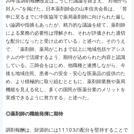
20年度調剤報酬改定はこうした議論を踏まえ、“対物から
対人へ”を掲げた。日本薬剤師会の山本信夫会長は、「答
申に至るまでに中医協等で薬局薬剤師に向けられた厳し
い論調や指摘もあったが、精力的な議論を経て、薬剤師
による業務の必要性は理解され、それが評価された適切
な配分になったと受け止めている」と述べた。そのうえ
で、「薬剤師、薬局がこれまで以上に地域包括ケアシス
テムの中で活躍するよう、期待が込められた内容と認識
している。三師会をはじめ、他職種と連携しながら、今
後も地域住民、患者への安全・安心な医薬品の提供のた
め、より積極的に取り組むとともに、薬剤師業務や薬局
機能を見える化し、多くの国民が医薬分業のメリットを
実感できるように努力する」と述べた。
◎薬剤師の職能発揮に期待
調剤報酬は、財源的には1:1.1:0.3の配分を堅持することで