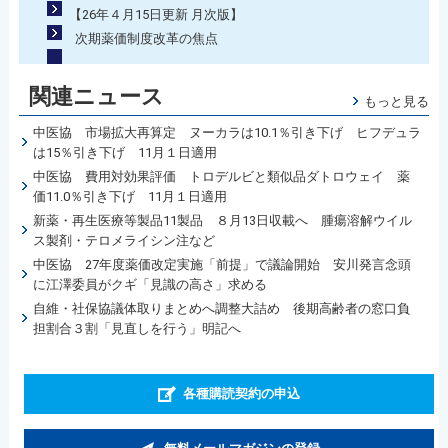
【26年４月15日更新 月次版】
次期薬価制度改革の焦点
関連ニュース
もっと見る
中医協 市場拡大再算定 ヌーカラは10.1％引き下げ ヒフデュラ
は15％引き下げ 11月１日適用
中医協 費用対効果評価 トロデルビと類似品ダトロウェイ 薬
価11.0％引き下げ 11月１日適用
新薬・再生医療等製品11製品 ８月13日収載へ 腫瘍溶解ウイル
ス製剤・テロメライシン注など
中医協 27年度薬価改定実施「前提」で議論開始 安川発言念頭
に江澤委員がクギ「見識の高さ」求める
自維・社保協議体取りまとめへ調整大詰め 後期高齢者の窓口負
担割合３割「見直しを行う」明記へ
各種購読契約の申込