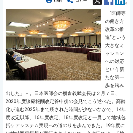
印刷
コピー
「“医師等
の働き方
改革の推
進”という
大きなミ
ッション
への対応
という新
たな第一
歩を踏み
出した」－。日本医師会の横倉義武会長は２月７日、
2020年度診療報酬改定答申後の会見でこう述べた。高齢
化が進む2025年まで残された時間が少ないなかで、14年
度改定以降、16年度改定、18年度改定と一貫して地域包
括ケアシステム実現への道のりを歩んできた。19年度に