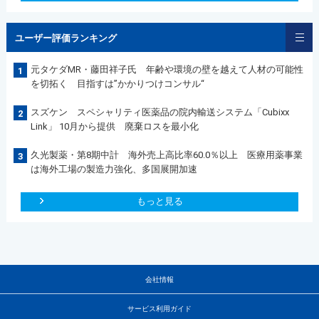
ユーザー評価ランキング
元タケダMR・藤田祥子氏 年齢や環境の壁を越えて人材の可能性
1
を切拓く 目指すは”かかりつけコンサル“
スズケン スペシャリティ医薬品の院内輸送システム「Cubixx
2
Link」 10月から提供 廃棄ロスを最小化
久光製薬・第8期中計 海外売上高比率60.0％以上 医療用薬事業
3
は海外工場の製造力強化、多国展開加速
もっと見る
会社情報
サービス利用ガイド