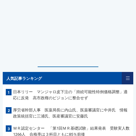
人気記事ランキング
日本リリー マンジャロ皮下注の「持続可能性特例価格調整」適
1
応に反発 高市政権のビジョンに整合せず
厚労省幹部人事 医薬局長に内山氏、医薬審議官に中井氏 情報
2
政策統括官に三浦氏、医産審議官に安藤氏
ＭＲ認定センター 「第1回ＭＲ基礎試験」結果発表 受験実人数
3
1266人 合格率は３科目ともに85％前後