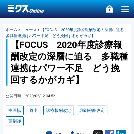
ホーム
>
ニュース
>
【FOCUS 2020年度診療報酬改定の深層に迫る
多職種連携はパワー不足 どう挽回するかがカギ】
【FOCUS 2020年度診療報
酬改定の深層に迫る 多職種
連携はパワー不足 どう挽
回するかがカギ】
公開日時 2020/02/12 04:52
中医協
答申
診療報酬改定
調剤報酬改定
薬剤師
Twitter
Facebook
Lin