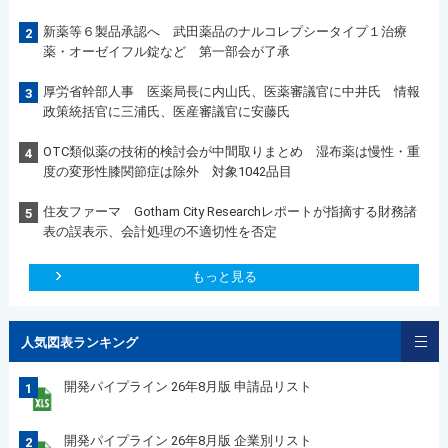
新薬等６製品承認へ 武田薬品のナルコレプシータイプ１治療
2
薬・オーゼイフル錠など 第一部会が了承
厚労省幹部人事 医薬局長に内山氏、医薬審議官に中井氏 情報
3
政策統括官に三浦氏、医産審議官に安藤氏
OTC類似薬の技術的検討会が中間取りまとめ 湿布薬は慢性・重
4
度の変形性膝関節症は除外 対象1042品目
住友ファーマ Gotham City Researchレポートが指摘する財務諸
5
表の誤表示、会計処理の不適切性を否定
もっと見る
人気図表ランキング
開発パイプライン 26年8月版 申請品リスト
1
開発パイプライン 26年8月版 企業別リスト
2