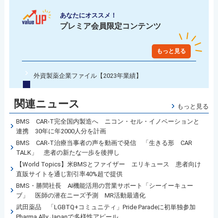
あなたにオススメ！
プレミア会員限定コンテンツ
もっと見る
外資製薬企業ファイル【2023年業績】
関連ニュース
もっと見る
BMS CAR-T完全国内製造へ ニコン・セル・イノベーションと
連携 30年に年2000人分を計画
BMS CAR-T治療当事者の声を動画で発信 「生きる形 CAR
TALK」 患者の新たな一歩を後押し
【World Topics】米BMSとファイザー エリキュース 患者向け
直販サイトを通じ割引率40%超で提供
BMS・勝間社長 AI機能活用の営業サポート「シーイーキュー
ブ」 医師の潜在ニーズ予測 MR活動最適化
武田薬品 「LGBTQ+コミュニティ」Pride Paradeに初単独参加
Pharma Ally Japanで多様性アピール