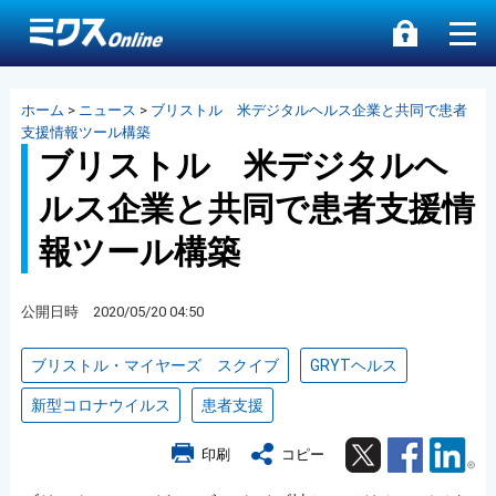
ホーム
>
ニュース
>
ブリストル 米デジタルヘルス企業と共同で患者
支援情報ツール構築
ブリストル 米デジタルヘ
ルス企業と共同で患者支援情
報ツール構築
公開日時 2020/05/20 04:50
ブリストル・マイヤーズ スクイブ
GRYTヘルス
新型コロナウイルス
患者支援
Twitter
Facebook
Lin
印刷
コピー