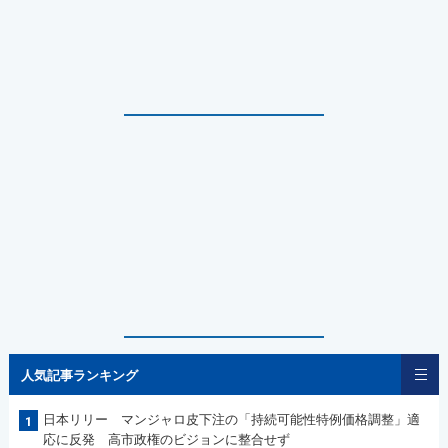
人気記事ランキング
日本リリー マンジャロ皮下注の「持続可能性特例価格調整」適
1
応に反発 高市政権のビジョンに整合せず