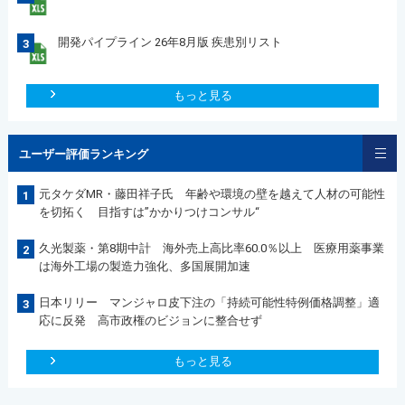
開発パイプライン 26年8月版 疾患別リスト
3
もっと見る
ユーザー評価ランキング
元タケダMR・藤田祥子氏 年齢や環境の壁を越えて人材の可能性
1
を切拓く 目指すは”かかりつけコンサル“
久光製薬・第8期中計 海外売上高比率60.0％以上 医療用薬事業
2
は海外工場の製造力強化、多国展開加速
日本リリー マンジャロ皮下注の「持続可能性特例価格調整」適
3
応に反発 高市政権のビジョンに整合せず
もっと見る