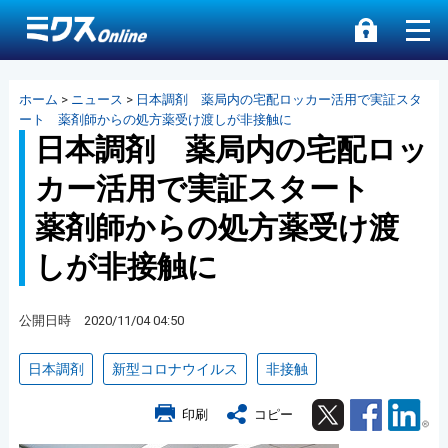
ホーム
>
ニュース
>
日本調剤 薬局内の宅配ロッカー活用で実証スタ
ート 薬剤師からの処方薬受け渡しが非接触に
日本調剤 薬局内の宅配ロッ
カー活用で実証スタート
薬剤師からの処方薬受け渡
しが非接触に
公開日時 2020/11/04 04:50
日本調剤
新型コロナウイルス
非接触
Twitter
Facebook
Lin
印刷
コピー