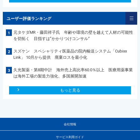
ユーザー評価ランキング
元タケダMR・藤田祥子氏 年齢や環境の壁を越えて人材の可能性
1
を切拓く 目指すは”かかりつけコンサル“
スズケン スペシャリティ医薬品の院内輸送システム「Cubixx
2
Link」 10月から提供 廃棄ロスを最小化
久光製薬・第8期中計 海外売上高比率60.0％以上 医療用薬事業
3
は海外工場の製造力強化、多国展開加速
もっと見る
会社情報
サービス利用ガイド