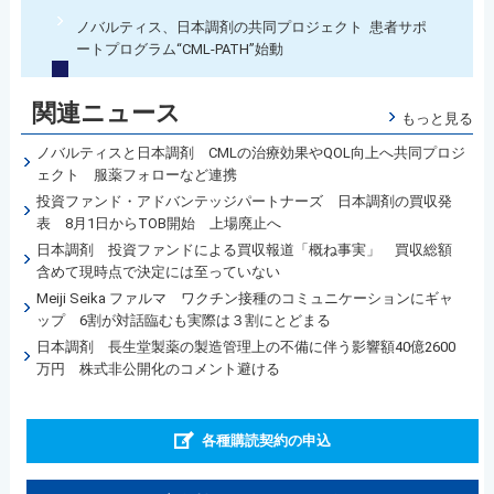
ノバルティス、日本調剤の共同プロジェクト 患者サポ
ートプログラム“CML-PATH”始動
関連ニュース
もっと見る
ノバルティスと日本調剤 CMLの治療効果やQOL向上へ共同プロジ
ェクト 服薬フォローなど連携
投資ファンド・アドバンテッジパートナーズ 日本調剤の買収発
表 8月1日からTOB開始 上場廃止へ
日本調剤 投資ファンドによる買収報道「概ね事実」 買収総額
含めて現時点で決定には至っていない
Meiji Seika ファルマ ワクチン接種のコミュニケーションにギャ
ップ 6割が対話臨むも実際は３割にとどまる
日本調剤 長生堂製薬の製造管理上の不備に伴う影響額40億2600
万円 株式非公開化のコメント避ける
各種購読契約の申込