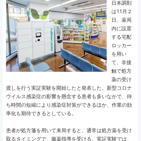
日本調剤
は11月２
日、薬局
内に設置
する宅配
ロッカー
を用い
て、非接
触で処方
薬の受け
渡しを行う実証実験を開始したと発表した。新型コロナ
ウイルス感染症の影響を懸念する患者も多いなかで、待
ち時間の短縮により感染症対策ができるほか、作業の効
率化も期待できるとしている。
患者が処方箋を用いて来局すると、通常は処方薬を受け
取るタイミングで、服薬指導を受ける。実証実験では、