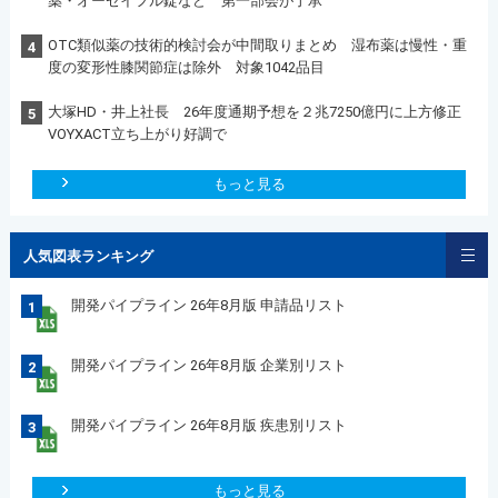
薬・オーゼイフル錠など 第一部会が了承
OTC類似薬の技術的検討会が中間取りまとめ 湿布薬は慢性・重
4
度の変形性膝関節症は除外 対象1042品目
大塚HD・井上社長 26年度通期予想を２兆7250億円に上方修正
5
VOYXACT立ち上がり好調で
もっと見る
人気図表ランキング
開発パイプライン 26年8月版 申請品リスト
1
開発パイプライン 26年8月版 企業別リスト
2
開発パイプライン 26年8月版 疾患別リスト
3
もっと見る