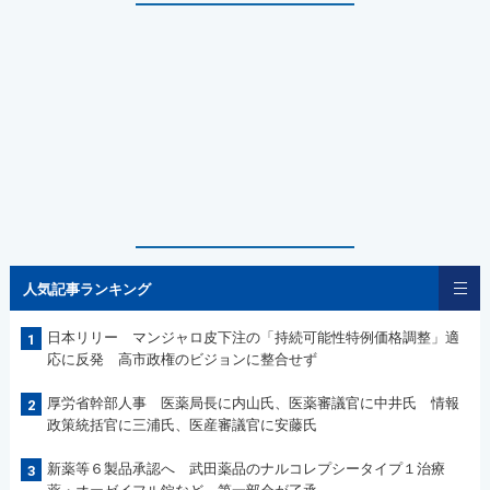
人気記事ランキング
日本リリー マンジャロ皮下注の「持続可能性特例価格調整」適
1
応に反発 高市政権のビジョンに整合せず
厚労省幹部人事 医薬局長に内山氏、医薬審議官に中井氏 情報
2
政策統括官に三浦氏、医産審議官に安藤氏
新薬等６製品承認へ 武田薬品のナルコレプシータイプ１治療
3