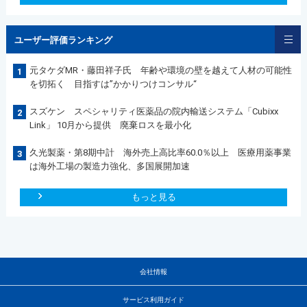
ユーザー評価ランキング
元タケダMR・藤田祥子氏 年齢や環境の壁を越えて人材の可能性
1
を切拓く 目指すは”かかりつけコンサル“
スズケン スペシャリティ医薬品の院内輸送システム「Cubixx
2
Link」 10月から提供 廃棄ロスを最小化
久光製薬・第8期中計 海外売上高比率60.0％以上 医療用薬事業
3
は海外工場の製造力強化、多国展開加速
もっと見る
会社情報
サービス利用ガイド