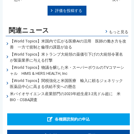
評価を投稿する
関連ニュース
もっと見る
【World Topics】米国内で広がる医療AIの活用 医師の働き方を改
善 一方で規制と倫理の課題が迫る
【World Topics】米トランプ大統領の薬価引下げの大統領令署名
が製薬業界に与える打撃
【World Topics】物議を醸した米・スーパーボウルのTVコマーシ
ャル HIMS & HERS HEALTH, Inc
【World Topics】関税強化と米国医療 輸入に頼るジェネリック
医薬品中心に高まる供給不安への懸念
米バイオサイエンス産業部門の2023年総生産3.2兆ドル超に 米
BIO・CSBA調査
各種購読契約の申込