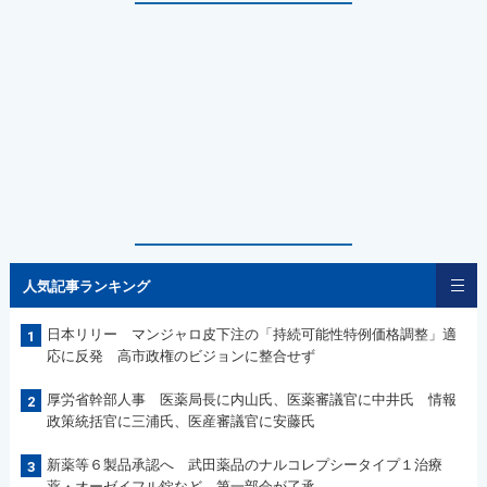
人気記事ランキング
日本リリー マンジャロ皮下注の「持続可能性特例価格調整」適
1
応に反発 高市政権のビジョンに整合せず
厚労省幹部人事 医薬局長に内山氏、医薬審議官に中井氏 情報
2
政策統括官に三浦氏、医産審議官に安藤氏
新薬等６製品承認へ 武田薬品のナルコレプシータイプ１治療
3
薬・オーゼイフル錠など 第一部会が了承