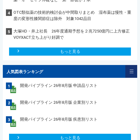
OTC類似薬の技術的検討会が中間取りまとめ 湿布薬は慢性・重
4
度の変形性膝関節症は除外 対象1042品目
大塚HD・井上社長 26年度通期予想を２兆7250億円に上方修正
5
VOYXACT立ち上がり好調で
もっと見る
人気図表ランキング
開発パイプライン 26年8月版 申請品リスト
1
開発パイプライン 26年8月版 企業別リスト
2
開発パイプライン 26年8月版 疾患別リスト
3
もっと見る