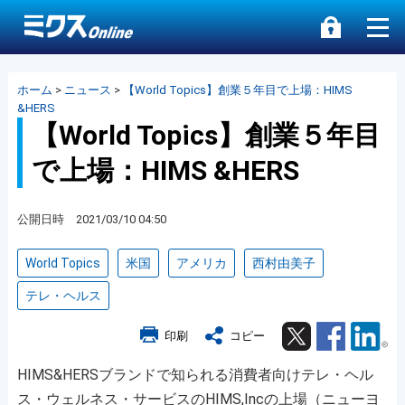
ホーム
>
ニュース
>
【World Topics】創業５年目で上場：HIMS
&HERS
【World Topics】創業５年目
で上場：HIMS &HERS
公開日時 2021/03/10 04:50
World Topics
米国
アメリカ
西村由美子
テレ・ヘルス
Twitter
Facebook
Lin
印刷
コピー
HIMS&HERSブランドで知られる消費者向けテレ・ヘル
ス・ウェルネス・サービスのHIMS,Incの上場（ニューヨ