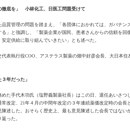
の徹底を」 小林化工、日医工問題受けて
った品質管理の問題を踏まえ、「各団体におかれては、ガバナン
する」と強調し、「製薬企業が国民、患者さんからの信頼を回
、安定供給に取り組んでいきたい」とも述べた。
史代表執行役COO、アステラス製薬の畑中好彦会長、大日本住
た３年だった」
を務めた手代木功氏（塩野義製薬社長）はこの日、退任あいさつ
の通常改定、21年４月の中間年改定の３年連続薬価改定時の会長
見陳述した。おそらく歴史上、最も意見陳述した会長ではない
り返った。