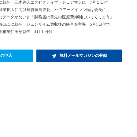
に就任 三木谷氏エグゼクティブ・チェアマンに 7月１日付
 商業拡大に向け経営体制強化 ハウアーメイレン氏は会長に
なデータがないと「財務省は目先の医療費抑制にいってしまう」
CEOに就任 ジェンザイム買収後の統合を主導 5月1日付で
中根英仁氏が就任 4月１日付
約の申込
無料メールマガジンの登録