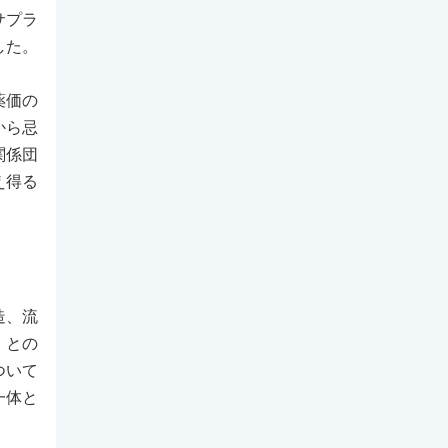
サプラ
した。
薬価の
から忌
関係団
え得る
造、流
」との
ついて
一体と