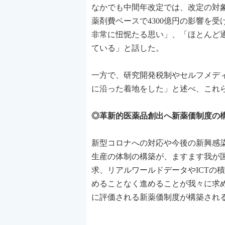
なかでも中間年改定では、改定の対
薬剤費ベースで4300億円の影響を
非常に忸怩たる思い」、「ほとんど
ている」と話した。
一方で、研究開発税制やセルフメデ
に沿った着地をした」と述べ、これ
◎革新的医薬品創出へ新薬価制度の
新型コロナへの対応や今後の新興感
生産の体制の構築が、ますます我が
求、リアルワールドデータやICTの
めることなく進めることが我々に求
に評価される新薬価制度が構築され