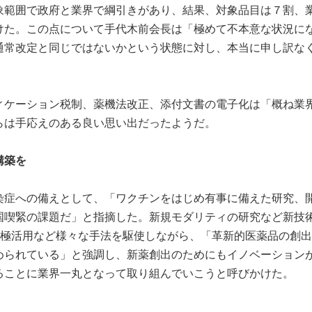
象範囲で政府と業界で綱引きがあり、結果、対象品目は７割、
受けた。この点について手代木前会長は「極めて不本意な状況に
通常改定と同じではないかという状態に対し、本当に申し訳な
ィケーション税制、薬機法改正、添付文書の電子化は「概ね業
らは手応えのある良い思い出だったようだ。
構築を
染症への備えとして、「ワクチンをはじめ有事に備えた研究、
国喫緊の課題だ」と指摘した。新規モダリティの研究など新技
積極活用など様々な手法を駆使しながら、「革新的医薬品の創
められている」と強調し、新薬創出のためにもイノベーション
ることに業界一丸となって取り組んでいこうと呼びかけた。