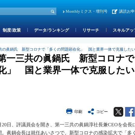
Monthlyミクス・増刊号
講読お申
制度/政策
データ/ランキング
リサーチ
スキルアッ
共の眞鍋氏 新型コロナで「多くの問題顕在化」 国と業界一体で克服した
第一三共の眞鍋氏 新型コロナで
化」 国と業界一体で克服したい
Twitter
印刷
コピー
20日、評議員会を開き、第一三共の眞鍋淳社長兼CEOを会長
年間。眞鍋会長は就任あいさつで、新型コロナの感染拡大で「多