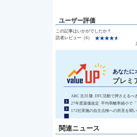
この記事はいかがでしたか？
読者レビュー（6）
あなたに
プレミ
ABC 古川 隆 DTC活動で押さえるべ
27年度薬価改定 平均乖離率縮小で
172社実施の自主点検への所見を聞い
関連ニュース