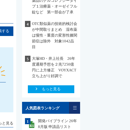
薬品のナルコレプシータイ
プ１治療薬・オーゼイフル
錠など 第一部会が了承
OTC類似薬の技術的検討会
4
が中間取りまとめ 湿布薬
稿する
は慢性・重度の変形性膝関
節症は除外 対象1042品
目
大塚HD・井上社長 26年
5
度通期予想を２兆7250億
円に上方修正 VOYXACT
立ち上がり好調で
もっと見る
一覧
人気図表ランキング
開発パイプライン 26年
1
っと見る
8月版 申請品リスト