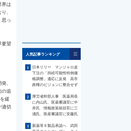
業界は
なり、
く思っ
界要望
一覧
人気記事ランキング
日本リリー マンジャロ皮
1
下注の「持続可能性特例価
格調整」適応に反発 高市
開発、
政権のビジョンに整合せず
術の追
厚労省幹部人事 医薬局長
2
出を緩
に内山氏、医薬審議官に中
が適切
井氏 情報政策統括官に三
浦氏、医産審議官に安藤氏
新薬等６製品承認へ 武田
3