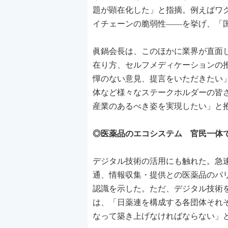
題が顕在化した」と指摘。例えばワ
イチェーンの脆弱性――を挙げ、「
眞鍋会長は、このほかに業界が直面
在り方、セルフメディケーションの
憚のない意見、提言をいただきたい
体など様々なステークホルダーの皆
産業のあるべき姿を実現したい」と
◎医薬品のエコシステム 官民一体
デジタル技術の活用にも触れた。急
通、情報収集・提供との医薬品のバ
認識を示した。ただ、デジタル技術
は、「日薬連を構成する各団体それ
なって築き上げなければならない」