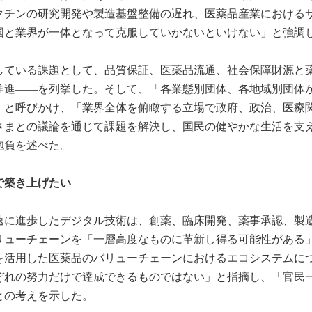
クチンの研究開発や製造基盤整備の遅れ、医薬品産業における
国と業界が一体となって克服していかないといけない」と強調
している課題として、品質保証、医薬品流通、社会保障財源と
推進――を列挙した。そして、「各業態別団体、各地域別団体
」と呼びかけ、「業界全体を俯瞰する立場で政府、政治、医療
さまとの議論を通じて課題を解決し、国民の健やかな生活を支
抱負を述べた。
で築き上げたい
速に進歩したデジタル技術は、創薬、臨床開発、薬事承認、製
リューチェーンを「一層高度なものに革新し得る可能性がある
を活用した医薬品のバリューチェーンにおけるエコシステムに
ぞれの努力だけで達成できるものではない」と指摘し、「官民
との考えを示した。