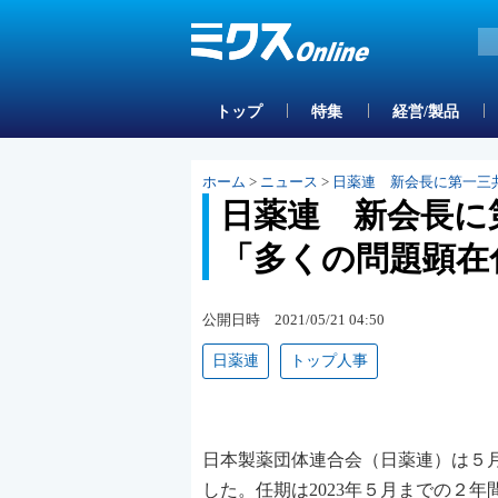
トップ
特集
経営/製品
ホーム
>
ニュース
>
日薬連 新会長に第一三
日薬連 新会長に
「多くの問題顕在
公開日時 2021/05/21 04:50
日薬連
トップ人事
日本製薬団体連合会（日薬連）は５月
した。任期は2023年５月までの２