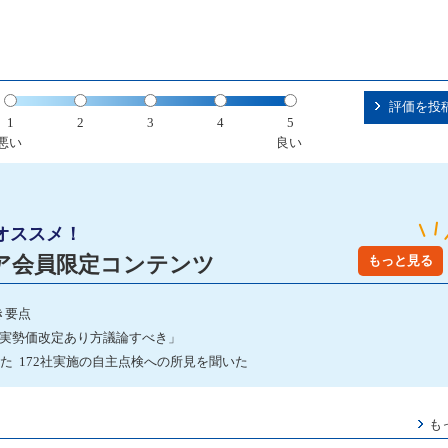
評価を投
1
2
3
4
5
悪い
良い
オススメ！
ア会員限定コンテンツ
もっと見る
き要点
「実勢価改定あり方議論すべき」
た 172社実施の自主点検への所見を聞いた
も