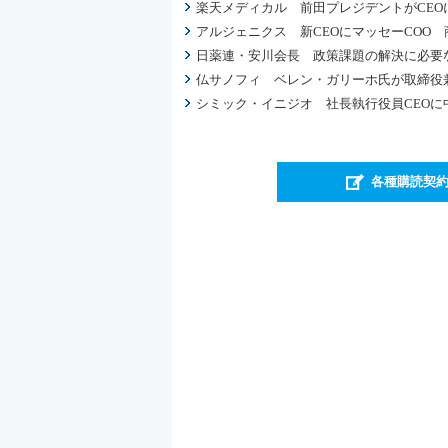
楽天メディカル 前田プレジデントがCEO
アルジェニクス 新CEOにマッセーCOO
日薬連・安川会長 政策課題の解決に必要
仏サノフィ ベレン・ガリーホ氏が取締役兼
シミック・イニジオ 社長執行役員CEOに
各種購読契