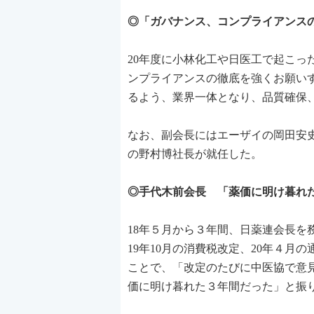
◎「ガバナンス、コンプライアンス
20年度に小林化工や日医工で起こ
ンプライアンスの徹底を強くお願い
るよう、業界一体となり、品質確保
なお、副会長にはエーザイの岡田安
の野村博社長が就任した。
◎手代木前会長 「薬価に明け暮れ
18年５月から３年間、日薬連会長
19年10月の消費税改定、20年４月
ことで、「改定のたびに中医協で意
価に明け暮れた３年間だった」と振