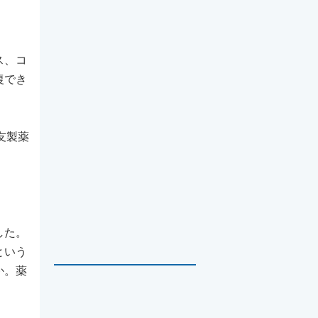
ス、コ
復でき
友製薬
した。
という
か。薬