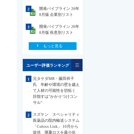
開発パイプライン 26年
2
8月版 企業別リスト
開発パイプライン 26年
3
8月版 疾患別リスト
もっと見る
一覧
ユーザー評価ランキング
元タケダMR・藤田祥子
1
氏 年齢や環境の壁を越え
て人材の可能性を切拓く
目指すは”かかりつけコン
サル“
スズケン スペシャリティ
2
医薬品の院内輸送システム
「Cubixx Link」 10月から
提供 廃棄ロスを最小化