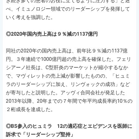
き続き多くの患者のお役に立てるように注力する」と述
べ、イミュノロジー領域でのリーダーシップを発揮して
いく考えを強調した。
◎2020年国内売上高は９％減の1137億円
同社の2020年の国内売上高は、前年比９％減の1137億
円。３年連続で1000億円超の売上高を確保した。フェリ
シアーノ社長は、C型肝炎のマーケットが縮小するなか
で、マヴィレットの売上減が影響したものの、「ヒュミ
ラのリーダーシップに加え、リンヴォックの成功」など
が寄与したと説明した。アッヴィ合同会社が発足した
2013年以降、20年までの７年間で年平均成長率約10％の
２桁成長を達成した。
◎BS参入のヒュミラ 12の適応症とエビデンスを医師に
訴求で「リーダーシップ堅持」