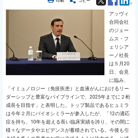
印刷
コピー
アッヴィ
合同会社
のジェー
ムス・フ
ェリシア
ーノ社長
は５月20
日、会見
に臨み、
「イミュノロジー（免疫疾患）と血液がんにおけるリー
ダーシップと豊富なパイプラインで、2025年までに２桁
成長を目指す」と表明した。トップ製品であるヒュミラ
は今年２月にバイオシミラーが参入したが、「12の適応
症を持ち、10年を超える長い臨床実績を誇り、その間に
様々なデータやエビデンスが蓄積されている。今後も引