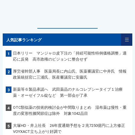
人気記事ランキング
日本リリー マンジャロ皮下注の「持続可能性特例価格調整」適
1
応に反発 高市政権のビジョンに整合せず
厚労省幹部人事 医薬局長に内山氏、医薬審議官に中井氏 情報
2
政策統括官に三浦氏、医産審議官に安藤氏
新薬等６製品承認へ 武田薬品のナルコレプシータイプ１治療
3
薬・オーゼイフル錠など 第一部会が了承
OTC類似薬の技術的検討会が中間取りまとめ 湿布薬は慢性・重
4
度の変形性膝関節症は除外 対象1042品目
大塚HD・井上社長 26年度通期予想を２兆7250億円に上方修正
5
VOYXACT立ち上がり好調で