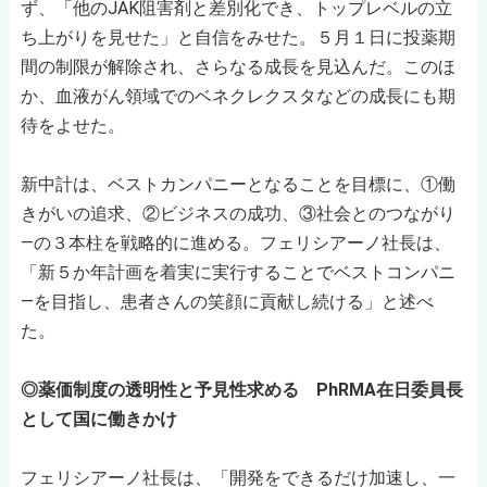
ず、「他のJAK阻害剤と差別化でき、トップレベルの立
ち上がりを見せた」と自信をみせた。５月１日に投薬期
間の制限が解除され、さらなる成長を見込んだ。このほ
か、血液がん領域でのベネクレクスタなどの成長にも期
待をよせた。
新中計は、ベストカンパニーとなることを目標に、①働
きがいの追求、②ビジネスの成功、③社会とのつながり
―の３本柱を戦略的に進める。フェリシアーノ社長は、
「新５か年計画を着実に実行することでベストコンパニ
―を目指し、患者さんの笑顔に貢献し続ける」と述べ
た。
◎薬価制度の透明性と予見性求める PhRMA在日委員長
として国に働きかけ
フェリシアーノ社長は、「開発をできるだけ加速し、一