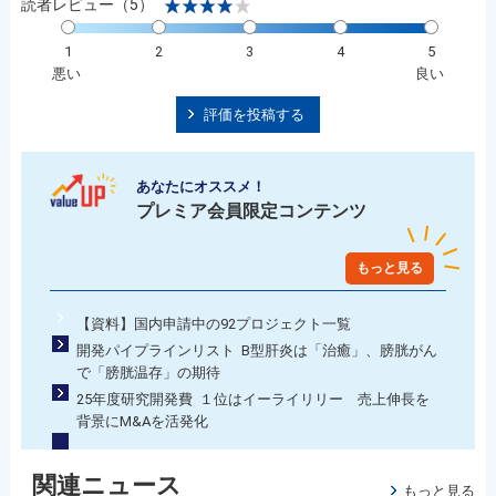
読者レビュー（5）
1
2
3
4
5
悪い
良い
評価を投稿する
あなたにオススメ！
プレミア会員限定コンテンツ
もっと見る
【資料】国内申請中の92プロジェクト一覧
開発パイプラインリスト B型肝炎は「治癒」、膀胱がん
で「膀胱温存」の期待
25年度研究開発費 １位はイーライリリー 売上伸長を
背景にM&Aを活発化
関連ニュース
もっと見る