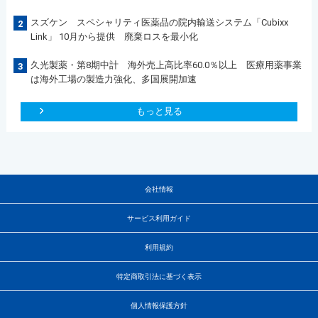
スズケン スペシャリティ医薬品の院内輸送システム「Cubixx
2
Link」 10月から提供 廃棄ロスを最小化
久光製薬・第8期中計 海外売上高比率60.0％以上 医療用薬事業
3
は海外工場の製造力強化、多国展開加速
もっと見る
会社情報
サービス利用ガイド
利用規約
特定商取引法に基づく表示
個人情報保護方針