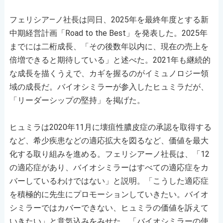
フェリシア―ノ社長は同日、2025年を最終年度とする新
中期経営計画「Road to the Best」を発表した。2025年
までには二桁成長、「その後数年以内に、現在の売上を
倍増できると期待している」と述べた。2021年も継続的
な成長を描くうえで、カギを握るのがイミュノロジー領
域の成長だ。バイオシミラーが参入したヒュミラだが、
「リーダーシップの堅持」を掲げた。
ヒュミラは2020年11月に壊疽性膿皮症の承認を取得する
など、希少疾患などの適応拡大を図るなど、価値を最大
化する取り組みを進める。フェリシアーノ社長は、「12
の適応症があり、バイオシミラーはすべての適応症をカ
バーしているわけではない」と説明。「こうした適応症
を積極的に先生にプロモーションしていきたい。バイオ
シミラーではカバーできない、ヒュミラの価値を訴えて
いきたい」と意気込みをみせた。「バイオシミラーの使