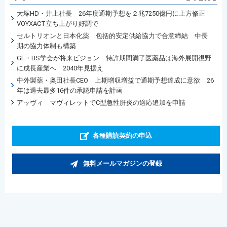
大塚HD・井上社長 26年度通期予想を２兆7250億円に上方修正
VOYXACT立ち上がり好調で
セルトリオンと日本化薬 包括的安定供給協力で合意締結 中長
期の協力体制も構築
GE・BS学会が将来ビジョン 特許期間満了医薬品は海外展開視野
に成長産業へ 2040年見据え
中外製薬・奥田社長CEO 上期増収増益で通期予想達成に意欲 26
年は過去最多16件の承認申請を計画
アッヴィ マヴィレットでC型急性肝炎の適応追加を申請
各種購読契約の申込
無料メールマガジンの登録