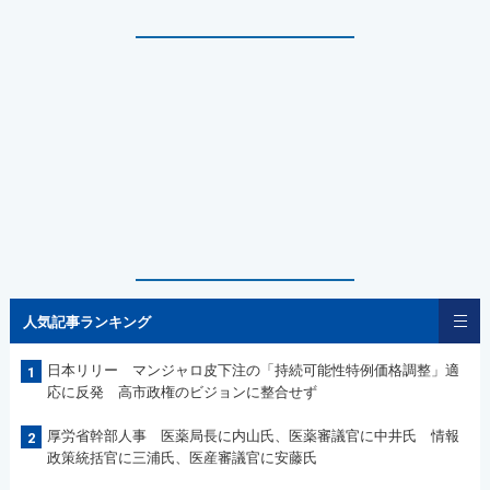
人気記事ランキング
日本リリー マンジャロ皮下注の「持続可能性特例価格調整」適
1
応に反発 高市政権のビジョンに整合せず
厚労省幹部人事 医薬局長に内山氏、医薬審議官に中井氏 情報
2
政策統括官に三浦氏、医産審議官に安藤氏