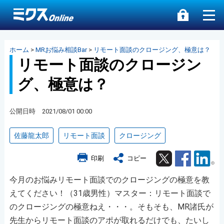
ホーム
>
MRお悩み相談Bar
>
リモート面談のクロージング、極意は？
リモート面談のクロージン
グ、極意は？
公開日時 2021/08/01 00:00
佐藤龍太郎
リモート面談
クロージング
Twitter
Facebook
Lin
印刷
コピー
今月のお悩みリモート面談でのクロージングの極意を教
えてください！（31歳男性）マスター：リモート面談で
のクロージングの極意ねえ・・・。そもそも、MR諸氏が
先生からリモート面談のアポが取れるだけでも、たいし