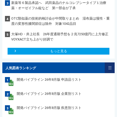
新薬等６製品承認へ 武田薬品のナルコレプシータイプ１治療
3
薬・オーゼイフル錠など 第一部会が了承
OTC類似薬の技術的検討会が中間取りまとめ 湿布薬は慢性・重
4
度の変形性膝関節症は除外 対象1042品目
大塚HD・井上社長 26年度通期予想を２兆7250億円に上方修正
5
VOYXACT立ち上がり好調で
もっと見る
人気図表ランキング
開発パイプライン 26年8月版 申請品リスト
1
開発パイプライン 26年8月版 企業別リスト
2
開発パイプライン 26年8月版 疾患別リスト
3