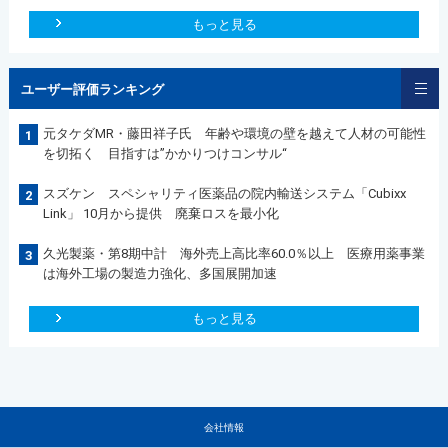
もっと見る
ユーザー評価ランキング
元タケダMR・藤田祥子氏 年齢や環境の壁を越えて人材の可能性
1
を切拓く 目指すは”かかりつけコンサル“
スズケン スペシャリティ医薬品の院内輸送システム「Cubixx
2
Link」 10月から提供 廃棄ロスを最小化
久光製薬・第8期中計 海外売上高比率60.0％以上 医療用薬事業
3
は海外工場の製造力強化、多国展開加速
もっと見る
会社情報