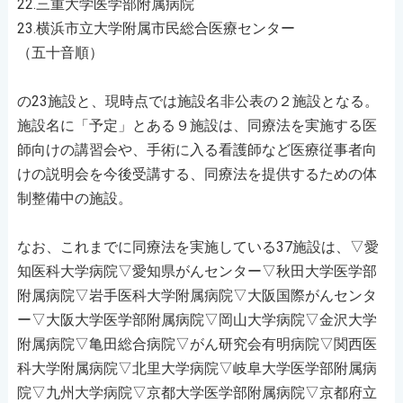
22.三重大学医学部附属病院
23.横浜市立大学附属市民総合医療センター
（五十音順）
の23施設と、現時点では施設名非公表の２施設となる。
施設名に「予定」とある９施設は、同療法を実施する医
師向けの講習会や、手術に入る看護師など医療従事者向
けの説明会を今後受講する、同療法を提供するための体
制整備中の施設。
なお、これまでに同療法を実施している37施設は、▽愛
知医科大学病院▽愛知県がんセンター▽秋田大学医学部
附属病院▽岩手医科大学附属病院▽大阪国際がんセンタ
ー▽大阪大学医学部附属病院▽岡山大学病院▽金沢大学
附属病院▽亀田総合病院▽がん研究会有明病院▽関西医
科大学附属病院▽北里大学病院▽岐阜大学医学部附属病
院▽九州大学病院▽京都大学医学部附属病院▽京都府立