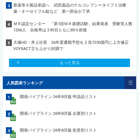
新薬等６製品承認へ 武田薬品のナルコレプシータイプ１治療
3
薬・オーゼイフル錠など 第一部会が了承
ＭＲ認定センター 「第1回ＭＲ基礎試験」結果発表 受験実人数
4
1266人 合格率は３科目ともに85％前後
大塚HD・井上社長 26年度通期予想を２兆7250億円に上方修正
5
VOYXACT立ち上がり好調で
もっと見る
人気図表ランキング
開発パイプライン 26年8月版 申請品リスト
1
開発パイプライン 26年8月版 企業別リスト
2
開発パイプライン 26年8月版 疾患別リスト
3