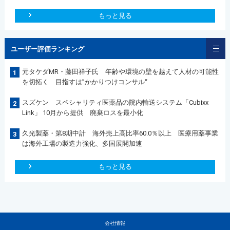
もっと見る
ユーザー評価ランキング
元タケダMR・藤田祥子氏 年齢や環境の壁を越えて人材の可能性
1
を切拓く 目指すは”かかりつけコンサル“
スズケン スペシャリティ医薬品の院内輸送システム「Cubixx
2
Link」 10月から提供 廃棄ロスを最小化
久光製薬・第8期中計 海外売上高比率60.0％以上 医療用薬事業
3
は海外工場の製造力強化、多国展開加速
もっと見る
会社情報