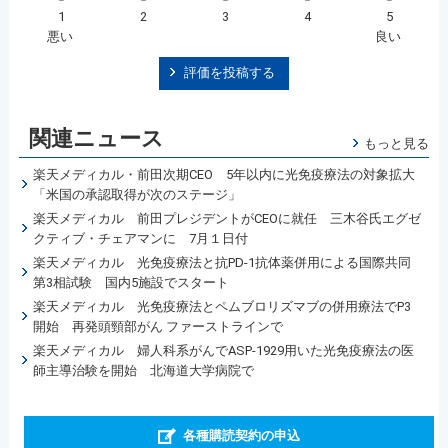
1
2
3
4
5
悪い
良い
評価を投稿する
関連ニュース
もっと見る
楽天メディカル・前田次期CEO 5年以内に光免疫療法の対象拡大
「米国の承認取得が次のステージ」
楽天メディカル 前田プレジデントがCEOに就任 三木谷氏エグゼ
クティブ・チェアマンに 7月１日付
楽天メディカル 光免疫療法と抗PD-1抗体薬併用による国際共同
第3相試験 国内5施設でスタート
楽天メディカル 光免疫療法とペムブロリズマブの併用療法でP3
開始 再発頭頸部がん ファーストラインで
楽天メディカル 婦人科系がんでASP-1929用いた光免疫療法の医
師主導治験を開始 北海道大学病院で
各種購読契約の申込