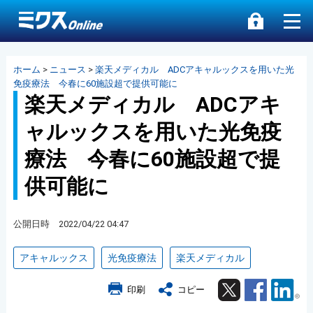
ホーム
>
ニュース
>
楽天メディカル ADCアキャルックスを用いた光
免疫療法 今春に60施設超で提供可能に
楽天メディカル ADCアキ
ャルックスを用いた光免疫
療法 今春に60施設超で提
供可能に
公開日時 2022/04/22 04:47
アキャルックス
光免疫療法
楽天メディカル
Twitter
Facebook
Lin
印刷
コピー