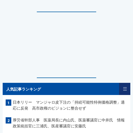
人気記事ランキング
日本リリー マンジャロ皮下注の「持続可能性特例価格調整」適
1
応に反発 高市政権のビジョンに整合せず
厚労省幹部人事 医薬局長に内山氏、医薬審議官に中井氏 情報
2
政策統括官に三浦氏、医産審議官に安藤氏