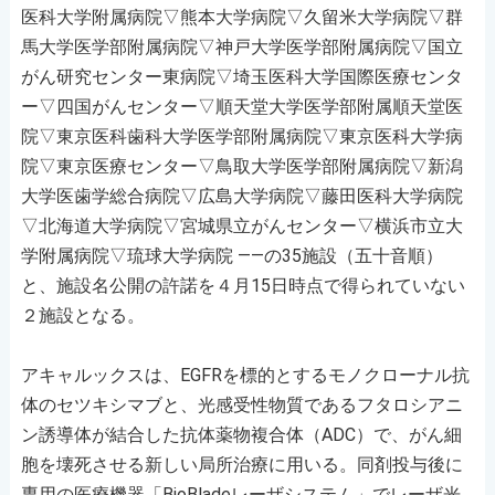
医科大学附属病院▽熊本大学病院▽久留米大学病院▽群
馬大学医学部附属病院▽神戸大学医学部附属病院▽国立
がん研究センター東病院▽埼玉医科大学国際医療センタ
ー▽四国がんセンター▽順天堂大学医学部附属順天堂医
院▽東京医科歯科大学医学部附属病院▽東京医科大学病
院▽東京医療センター▽鳥取大学医学部附属病院▽新潟
大学医歯学総合病院▽広島大学病院▽藤田医科大学病院
▽北海道大学病院▽宮城県立がんセンター▽横浜市立大
学附属病院▽琉球大学病院 ――の35施設（五十音順）
と、施設名公開の許諾を４月15日時点で得られていない
２施設となる。
アキャルックスは、EGFRを標的とするモノクローナル抗
体のセツキシマブと、光感受性物質であるフタロシアニ
ン誘導体が結合した抗体薬物複合体（ADC）で、がん細
胞を壊死させる新しい局所治療に用いる。同剤投与後に
専用の医療機器「BioBladeレーザシステム」でレーザ光