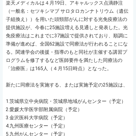
楽天メディカルは４月19日、アキャルックス点滴静注
（一般名：セツキシマブ サロタロカンナトリウム（遺伝
子組換え））を用いた頭頸部がんに対する光免疫療法の
提供施設が、今春に25施設増える見通しと発表した。光
免疫療法はこれまでに37施設で提供されており、順調に
準備が進めば、全国62施設で同療法が行われることにな
る。関連学会の後援・指導のもと同社が主催する講習プ
ログラムを修了するなど医師要件を満たした同療法の
「治療医」は165人（４月15日時点）となった。
新たに同療法を実施する、または実施予定の25施設は、
1.茨城県立中央病院・茨城県地域がんセンター（予定）
2.愛媛大学医学部附属病院（予定）
3.金沢医科大学病院（予定）
4.九州医療センター（予定）
5.九州がんセンター（予定）