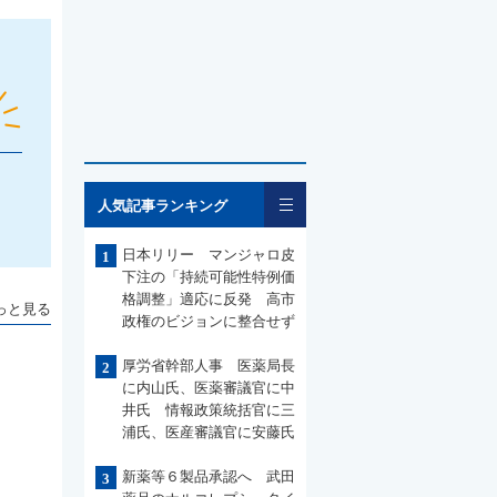
一覧
人気記事ランキング
日本リリー マンジャロ皮
1
下注の「持続可能性特例価
格調整」適応に反発 高市
っと見る
政権のビジョンに整合せず
厚労省幹部人事 医薬局長
2
に内山氏、医薬審議官に中
井氏 情報政策統括官に三
浦氏、医産審議官に安藤氏
新薬等６製品承認へ 武田
3