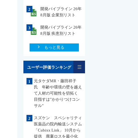
開発パイプライン 26年
2
8月版 企業別リスト
開発パイプライン 26年
3
8月版 疾患別リスト
もっと見る
一覧
ユーザー評価ランキング
元タケダMR・藤田祥子
1
氏 年齢や環境の壁を越え
て人材の可能性を切拓く
目指すは”かかりつけコン
サル“
スズケン スペシャリティ
2
医薬品の院内輸送システム
「Cubixx Link」 10月から
提供 廃棄ロスを最小化