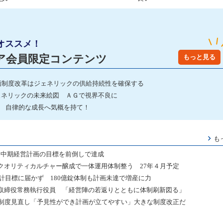
オススメ！
ア会員限定コンテンツ
もっと見る
度薬価制度改革はジェネリックの供給持続性を確保する
ジェネリックの未来絵図 ＡＧで視界不良に
道 自律的な成長へ気概を持て！
も
に 中期経営計画の目標を前倒しで達成
クオリティカルチャー醸成で一体運用体制整う 27年４月予定
中計目標に届かず 180億錠体制も計画未達で増産に力
取締役常務執行役員 「経営陣の若返りとともに体制刷新図る」
価制度見直し「予見性ができ計画が立てやすい」大きな制度改正だ