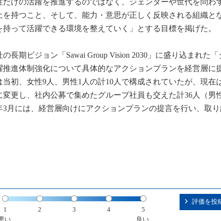
性だけの活躍を推進するのではなく、ジェンダーや世代を問わ
土を持つこと、そして、能力・意思が正しく反映される組織と
を持って活躍できる環境を整えていく」とする目標を掲げた。
期ビジョン「Sawai Group Vision 2030」に盛り込まれた
躍推進体制強化について具体的なアクションプランを経営層に
当初、女性9人、男性1人の計10人で構成されていたが、現在
変更し、社内公募で集めたグループ社員も交えた計36人（男性
3年3月には、経営層向けにアクションプランの提言を行い、取
評価を投
1
2
3
4
5
悪い
良い