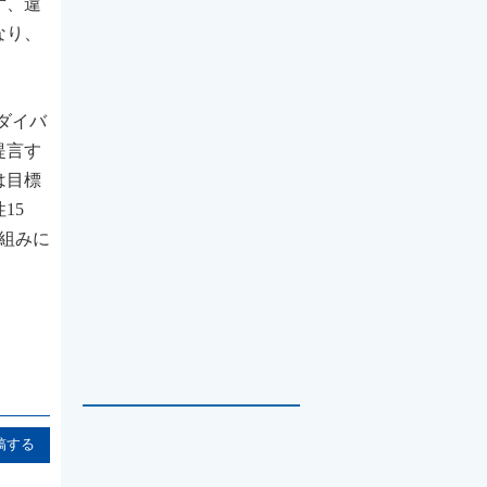
ず、違
なり、
「ダイバ
提言す
は目標
15
り組みに
稿する