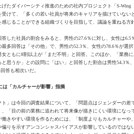
げたダイバーシティ推進のための社内プロジェクト「S-Wing
を受けて、「多くの若い社員が将来のキャリアを描けていない
を感じることができる組織づくりを目指して、議論を重ねる方
した社員の割合をみると、男性の27.6％に対し、女性は6.5
多回答は「その他」で、男性の52.3％、女性の78.6％が選
男女ともに8割以上が「まだ不明」と回答。このほか、「業務に
と思うか」との設問に「はい」と回答した割合は男性54.3％
い回答も相次いだ。
躍には「カルチャーが影響」指摘
ジェクト」は今回の調査結果について、「問題点はジェンダーの差
」、「目の前の業務に追われて将来像が描きにくい環境になっ
が働きやすい環境を作るためには、「制度よりもカルチャーや
や偏りを示すアンコンシャスバイアスが影響しているのではな