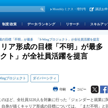
Monthlyミクス・増刊号
講読お申
制度/政策
データ/ランキング
リサーチ
スキルアッ
成の目標「不明」が最多 「S-Wingプロジェクト」が全社員活躍を提言
ャリア形成の目標「不明」が最
ジェクト」が全社員活躍を提言
-Wingプロジェクト
ダイバーシティ
Twitter
印刷
コピー
のほど、全社員3220人を対象に行った「ジェンダーと就業に
。自身が描くキャリア形成の目標については、「まだ不明」と