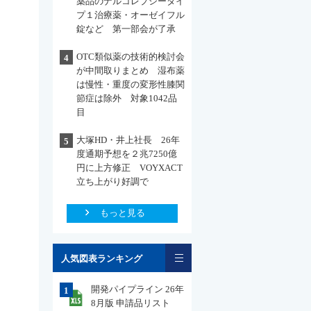
薬品のナルコレプシータイ
プ１治療薬・オーゼイフル
錠など 第一部会が了承
OTC類似薬の技術的検討会
4
が中間取りまとめ 湿布薬
は慢性・重度の変形性膝関
節症は除外 対象1042品
目
大塚HD・井上社長 26年
5
度通期予想を２兆7250億
円に上方修正 VOYXACT
立ち上がり好調で
もっと見る
一覧
人気図表ランキング
開発パイプライン 26年
1
8月版 申請品リスト