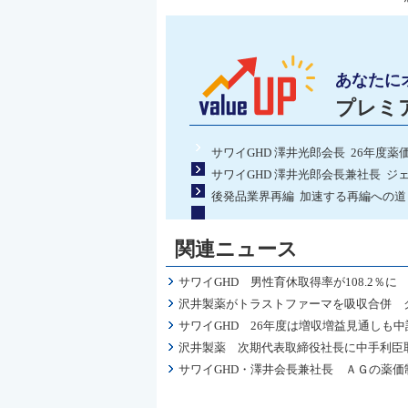
あなたに
プレミ
サワイGHD 澤井光郎会長 26年
サワイGHD 澤井光郎会長兼社長 
後発品業界再編 加速する再編への
関連ニュース
サワイGHD 男性育休取得率が108.2％
沢井製薬がトラストファーマを吸収合併 
サワイGHD 26年度は増収増益見通しも
沢井製薬 次期代表取締役社長に中手利臣
サワイGHD・澤井会長兼社長 ＡＧの薬