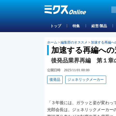
トップ
特集
経営/製品
ホーム
>
編集部のオススメ
>
加速する再編へ
加速する再編への
後発品業界再編 第１章
公開日時 2025/11/01 00:00
後発品
ジェネリックメーカー
「３年後には、ガラッと姿が変わっ
光郎会長は、ジェネリックメーカー