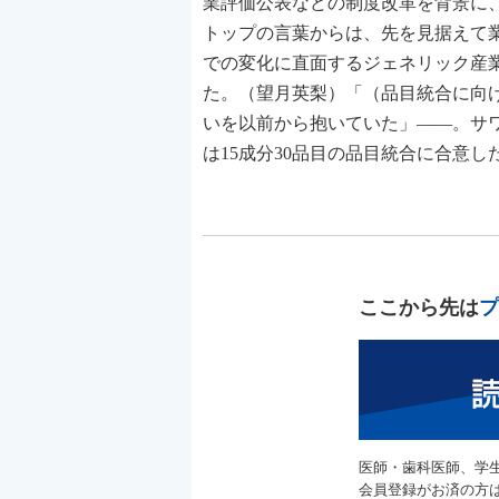
業評価公表などの制度改革を背景に
トップの言葉からは、先を見据えて
での変化に直面するジェネリック産
た。（望月英梨）「（品目統合に向
いを以前から抱いていた」――。サ
は15成分30品目の品目統合に合意したこ
ここから先は
プ
医師・歯科医師、学
会員登録がお済の方