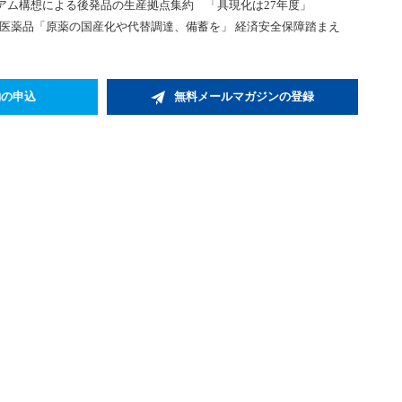
アム構想による後発品の生産拠点集約 「具現化は27年度」
い医薬品「原薬の国産化や代替調達、備蓄を」 経済安全保障踏まえ
約の申込
無料メールマガジンの登録