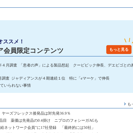
オススメ！
ア会員限定コンテンツ
もっと見る
年４月調査 「患者の声」による製品想起 クービビック伸長、デエビゴとの
月調査 ジャディアンスが４期連続１位 特に「eマーケ」で伸長
していられない事情
も
 ヤーズフレックス後発品は対先発36.9％
品目 薬価は先発品の0.4掛け ニプロのフォシーガAGも
給ネットワーク会員”に17社登録 「最終的には50社」