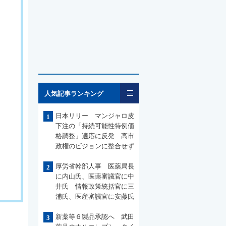
一覧
人気記事ランキング
日本リリー マンジャロ皮
1
下注の「持続可能性特例価
格調整」適応に反発 高市
政権のビジョンに整合せず
厚労省幹部人事 医薬局長
2
に内山氏、医薬審議官に中
井氏 情報政策統括官に三
浦氏、医産審議官に安藤氏
新薬等６製品承認へ 武田
3