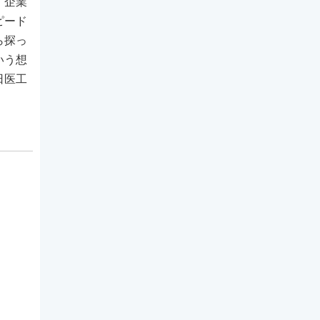
、企業
ピード
ら探っ
いう想
日医工