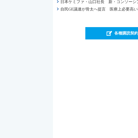
日本ケミファ・山口社長 新・コンソーシ
自民GE議連が骨太へ提言 医療上必要高
各種購読契