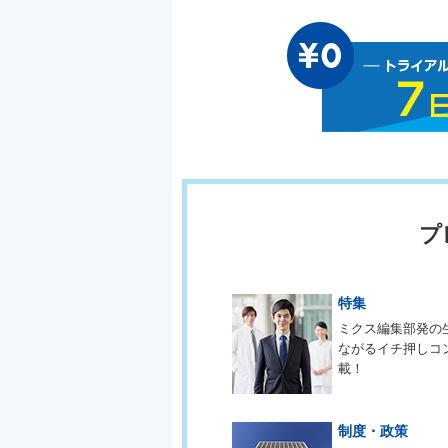
プ
特集
ミクス編集部発の
ながるイチ押しコ
載！
制度・政策