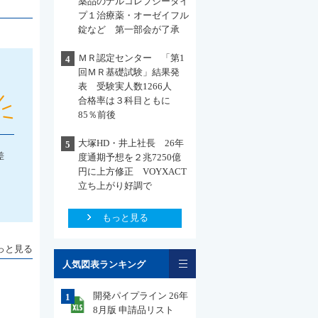
薬品のナルコレプシータイ
プ１治療薬・オーゼイフル
錠など 第一部会が了承
ＭＲ認定センター 「第1
4
回ＭＲ基礎試験」結果発
表 受験実人数1266人
合格率は３科目ともに
85％前後
大塚HD・井上社長 26年
5
差
度通期予想を２兆7250億
円に上方修正 VOYXACT
立ち上がり好調で
もっと見る
っと見る
一覧
人気図表ランキング
開発パイプライン 26年
1
8月版 申請品リスト