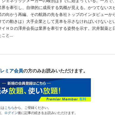
、ジェネリックメーカーの峻別はすでに始まっている。一方で
業界を牽引し、自律的に成長する気概が見える。かつてないス
業の向かう再編、その航路の先を各社トップのインタビューか
けての動きは）大手企業として見本を示さなければいけないと
ワイＨＤの澤井会長は業界を牽引する姿勢を示す。沢井製薬と
と...
レミア会員
の方のみお読みいただけます。
生は
こちら
から、ご登録ください。
は、
ログイン
後に記事の続きをお読みいただけます。