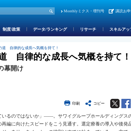
Monthlyミクス・増刊号
講読お申
制度/政策
データ/ランキング
リサーチ
スキルアッ
の道 自律的な成長へ気概を持て！
道 自律的な成長へ気概を持て！
の幕開け
Twitter
印刷
コピー
ているのではないか」――。サワイグループホールディングス
の再編に向けたスピードをこう見通す。選定療養の導入や後発