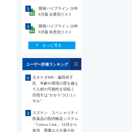
開発パイプライン 26年
2
8月版 企業別リスト
開発パイプライン 26年
3
8月版 疾患別リスト
もっと見る
一覧
ユーザー評価ランキング
元タケダMR・藤田祥子
1
氏 年齢や環境の壁を越え
て人材の可能性を切拓く
目指すは”かかりつけコン
サル“
スズケン スペシャリティ
2
医薬品の院内輸送システム
「Cubixx Link」 10月から
提供 廃棄ロスを最小化