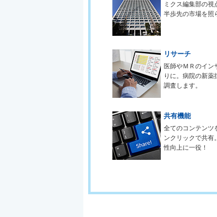
ミクス編集部の視
半歩先の市場を照
リサーチ
医師やＭＲのイン
りに。病院の新薬
調査します。
共有機能
全てのコンテンツ
ンクリックで共有
性向上に一役！