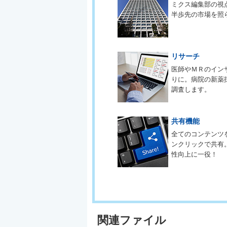
ミクス編集部の視
半歩先の市場を照
リサーチ
医師やＭＲのイン
りに。病院の新薬
調査します。
共有機能
全てのコンテンツ
ンクリックで共有
性向上に一役！
関連ファイル