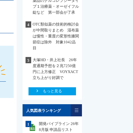
薬品のナルコレプシータイ
プ１治療薬・オーゼイフル
錠など 第一部会が了承
OTC類似薬の技術的検討会
4
が中間取りまとめ 湿布薬
は慢性・重度の変形性膝関
節症は除外 対象1042品
目
大塚HD・井上社長 26年
5
度通期予想を２兆7250億
円に上方修正 VOYXACT
立ち上がり好調で
もっと見る
一覧
人気図表ランキング
開発パイプライン 26年
1
8月版 申請品リスト