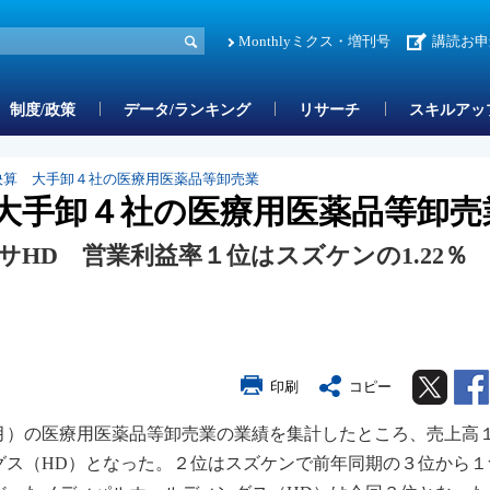
Monthlyミクス・増刊号
講読お申
制度/政策
データ/ランキング
リサーチ
スキルアッ
決算 大手卸４社の医療用医薬品等卸売業
 大手卸４社の医療用医薬品等卸売
HD 営業利益率１位はスズケンの1.22％
Twitter
印刷
コピー
９月）の医療用医薬品等卸売業の業績を集計したところ、売上高
グス（HD）となった。２位はスズケンで前年同期の３位から１