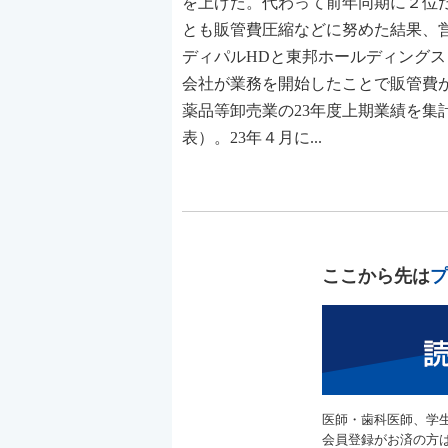
を上げた。代わって前年同期に２位
とも販管費圧縮などに努めた結果、
ディパルHDと東邦ホールディングス
会社が業務を開始したことで販管費
薬品等卸売業の23年度上期業績を集計
表）。23年４月に...
ここから先は
プ
医師・歯科医師、学
会員登録がお済の方