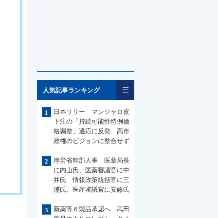
一覧
人気記事ランキング
日本リリー マンジャロ皮
1
下注の「持続可能性特例価
格調整」適応に反発 高市
政権のビジョンに整合せず
厚労省幹部人事 医薬局長
2
に内山氏、医薬審議官に中
井氏 情報政策統括官に三
浦氏、医産審議官に安藤氏
新薬等６製品承認へ 武田
3