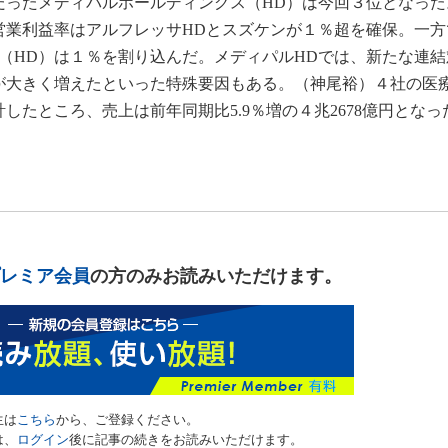
だったメディパルホールディングス（HD）は今回３位となった
営業利益率はアルフレッサHDとスズケンが１％超を確保。一方
（HD）は１％を割り込んだ。メディパルHDでは、新たな連結
が大きく増えたといった特殊要因もある。（神尾裕）４社の医
したところ、売上は前年同期比5.9％増の４兆2678億円となっ
レミア会員
の方のみお読みいただけます。
生は
こちら
から、ご登録ください。
は、
ログイン
後に記事の続きをお読みいただけます。