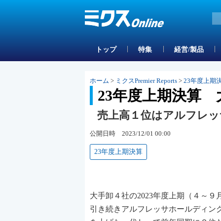
トップ
特集
経営/製品
ホーム
>
ミクスPremier Reports
>
23年度上期
23年度上期決算
売上高１位はアルフレッサ
公開日時 2023/12/01 00:00
23年度上期決算
大手卸４社の2023年度上期（４～
引き続きアルフレッサホールディン