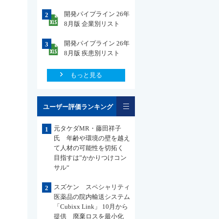
開発パイプライン 26年
2
8月版 企業別リスト
開発パイプライン 26年
3
8月版 疾患別リスト
もっと見る
一覧
ユーザー評価ランキング
元タケダMR・藤田祥子
1
氏 年齢や環境の壁を越え
て人材の可能性を切拓く
目指すは”かかりつけコン
サル“
スズケン スペシャリティ
2
医薬品の院内輸送システム
「Cubixx Link」 10月から
提供 廃棄ロスを最小化