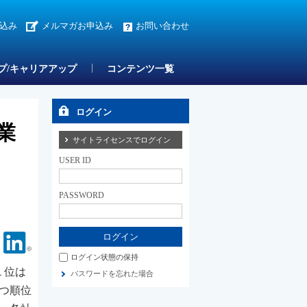
込み
メルマガお申込み
お問い合わせ
プ/キャリアアップ
コンテンツ一覧
ログイン
業
サイトライセンスでログイン
USER ID
PASSWORD
Facebook
Linkedin
ログイン状態の保持
１位は
パスワードを忘れた場合
つ順位