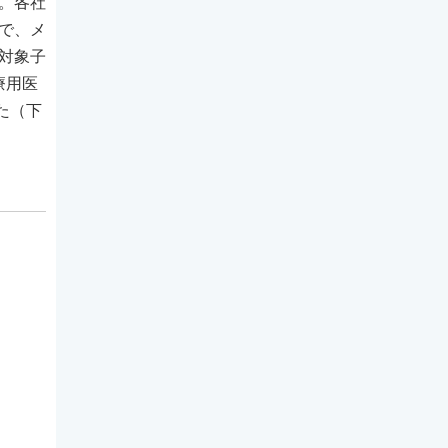
。各社
で、メ
対象子
療用医
た（下