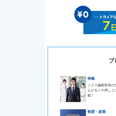
プ
特集
ミクス編集部発の
ながるイチ押しコ
載！
制度・政策