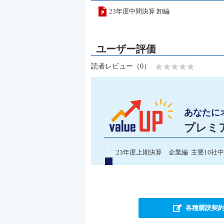
23年度中間決算 卸編
読者レビュー（0）
あなたに
プレミ
23年度上期決算 企業編 主要10社
各種購読契