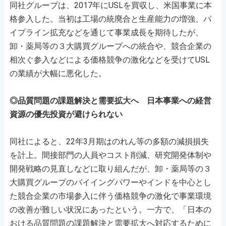
同社グループは、2017年にUSLを買収し、米国事業に本
格参入した。当初は工場の統廃合と生産能力の増強、パ
イプライン拡充などを通じて事業成長を期待したが、
卸・薬局等の３大購買グループへの統合や、競合企業の
相次ぐ参入などによる価格競争の激化などを受けてUSL
の業績が大幅に悪化した。
◎品質問題の課題解決と需要拡大へ 日本事業への経営
資源の優先投資が避けられない
同社によると、22年3月期はのれん等の多額の減損損失
を計上。間接部門の人員やコスト削減、研究開発体制や
開発戦略の見直しなどに取り組んだが、卸・薬局等の３
大購買グループのバイイングパワーやインドを中心とし
た競合企業の市場参入に伴う価格競争の激化で事業環境
の改善が難しい状況にあったという。一方で、「日本の
おける品質問題の課題解決と需要拡大へ対応するために