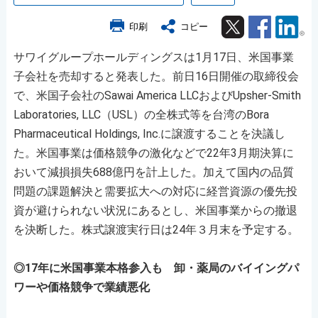
Twitter
Facebook
Lin
印刷
コピー
サワイグループホールディングスは1月17日、米国事業
子会社を売却すると発表した。前日16日開催の取締役会
で、米国子会社のSawai America LLCおよびUpsher-Smith
Laboratories, LLC（USL）の全株式等を台湾のBora
Pharmaceutical Holdings, Inc.に譲渡することを決議し
た。米国事業は価格競争の激化などで22年3月期決算に
おいて減損損失688億円を計上した。加えて国内の品質
問題の課題解決と需要拡大への対応に経営資源の優先投
資が避けられない状況にあるとし、米国事業からの撤退
を決断した。株式譲渡実行日は24年３月末を予定する。
◎17年に米国事業本格参入も 卸・薬局のバイイングパ
ワーや価格競争で業績悪化