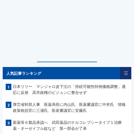
人気記事ランキング
日本リリー マンジャロ皮下注の「持続可能性特例価格調整」適
1
応に反発 高市政権のビジョンに整合せず
厚労省幹部人事 医薬局長に内山氏、医薬審議官に中井氏 情報
2
政策統括官に三浦氏、医産審議官に安藤氏
新薬等６製品承認へ 武田薬品のナルコレプシータイプ１治療
3
薬・オーゼイフル錠など 第一部会が了承