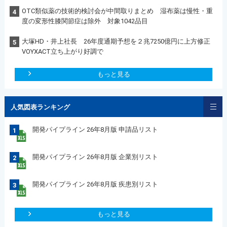
OTC類似薬の技術的検討会が中間取りまとめ 湿布薬は慢性・重
4
度の変形性膝関節症は除外 対象1042品目
大塚HD・井上社長 26年度通期予想を２兆7250億円に上方修正
5
VOYXACT立ち上がり好調で
もっと見る
人気図表ランキング
開発パイプライン 26年8月版 申請品リスト
1
開発パイプライン 26年8月版 企業別リスト
2
開発パイプライン 26年8月版 疾患別リスト
3
もっと見る