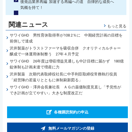
後発品業界再編 加速する再編への道 自律的な成長へ
気概を持て！
関連ニュース
もっと見る
サワイGHD 男性育休取得率が108.2％に 中期経営計画の目標を
前倒しで達成
沢井製薬がトラストファーマを吸収合併 クオリティカルチャー
醸成で一体運用体制整う 27年４月予定
サワイGHD 26年度は増収増益見通しも中計目標に届かず 180億
錠体制も計画未達で増産に力
沢井製薬 次期代表取締役社長に中手利臣取締役常務執行役員
「経営陣の若返りとともに体制刷新図る」
サワイGHD・澤井会長兼社長 ＡＧの薬価制度見直し「予見性が
でき計画が立てやすい」大きな制度改正だ
各種購読契約の申込
無料メールマガジンの登録