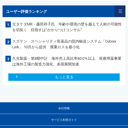
ユーザー評価ランキング
元タケダMR・藤田祥子氏 年齢や環境の壁を越えて人材の可能性
1
を切拓く 目指すは”かかりつけコンサル“
スズケン スペシャリティ医薬品の院内輸送システム「Cubixx
2
Link」 10月から提供 廃棄ロスを最小化
久光製薬・第8期中計 海外売上高比率60.0％以上 医療用薬事業
3
は海外工場の製造力強化、多国展開加速
もっと見る
会社情報
サービス利用ガイド