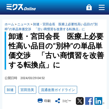
ホーム
>
ニュース
>
卸連・宮田会長 医療上必要性高い品目の“別
枠”の単品単価交渉 「古い商慣習を改善する転換点」に
卸連・宮田会長 医療上必要
性高い品目の“別枠”の単品単
価交渉 「古い商慣習を改善
する転換点」に
公開日時 2024/03/29 04:52
卸連
宮田浩美
流通改善ガイドライン
Twitter
Facebook
Lin
印刷
コピー