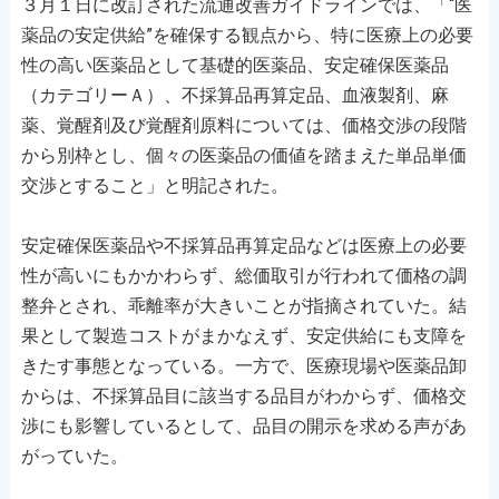
３月１日に改訂された流通改善ガイドラインでは、「“医
薬品の安定供給”を確保する観点から、特に医療上の必要
性の高い医薬品として基礎的医薬品、安定確保医薬品
（カテゴリーＡ）、不採算品再算定品、血液製剤、麻
薬、覚醒剤及び覚醒剤原料については、価格交渉の段階
から別枠とし、個々の医薬品の価値を踏まえた単品単価
交渉とすること」と明記された。
安定確保医薬品や不採算品再算定品などは医療上の必要
性が高いにもかかわらず、総価取引が行われて価格の調
整弁とされ、乖離率が大きいことが指摘されていた。結
果として製造コストがまかなえず、安定供給にも支障を
きたす事態となっている。一方で、医療現場や医薬品卸
からは、不採算品目に該当する品目がわからず、価格交
渉にも影響しているとして、品目の開示を求める声があ
がっていた。