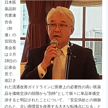
日本医
薬品卸
売業連
合会
（卸
連）の
宮田浩
美会長
は３月
28日の
記者会
見で、
改訂さ
れた流通改善ガイドラインに医療上の必要性の高い医薬
品を価格交渉の段階から“別枠”として個々に単品単価交
渉すると明記されたことについて、「安定供給との御旗
のもと、古い商慣習を改善する大きな転換点になる」と