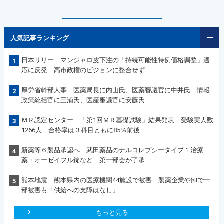
人気記事ランキング
日本リリー マンジャロ皮下注の「持続可能性特例価格調整」適
1
応に反発 高市政権のビジョンに整合せず
厚労省幹部人事 医薬局長に内山氏、医薬審議官に中井氏 情報
2
政策統括官に三浦氏、医産審議官に安藤氏
ＭＲ認定センター 「第1回ＭＲ基礎試験」結果発表 受験実人数
3
1266人 合格率は３科目ともに85％前後
新薬等６製品承認へ 武田薬品のナルコレプシータイプ１治療
4
薬・オーゼイフル錠など 第一部会が了承
熊本地震 熊本県内の医療機関44施設で被害 製薬企業や卸で一
5
部被害も「供給への支障はなし」
もっと見る