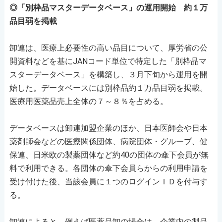
◎「別枠品マスターデータベース」の運用開始 約１万
品目弱を掲載
卸連は、医療上必要性の高い品目について、厚労省の公
開資料などを基にJANコード単位で特定した「別枠品マ
スターデータベース」を構築し、３月下旬から運用を開
始した。データベースには別枠品約１万品目弱を掲載。
医療用医薬品売上全体の７～８％を占める。
データベースは卸連加盟企業のほか、日本医師会や日本
薬剤師会などの医療関係団体、病院団体・グループ、健
保連、日米欧の製薬団体など約40の団体の傘下会員が無
料で利用できる。各団体の傘下会員らからの利用申請を
受け付けた後、当該会員に１つのログインＩＤを付与す
る。
卸連によると、例えば医薬品卸の場合は、企業内の製品