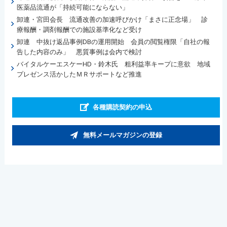
医薬品流通が「持続可能にならない」
卸連・宮田会長 流通改善の加速呼びかけ「まさに正念場」 診
療報酬・調剤報酬での施設基準化など受け
卸連 中抜け返品事例DBの運用開始 会員の閲覧権限「自社の報
告した内容のみ」 悪質事例は会内で検討
バイタルケーエスケーHD・鈴木氏 粗利益率キープに意欲 地域
プレゼンス活かしたＭＲサポートなど推進
各種購読契約の申込
無料メールマガジンの登録