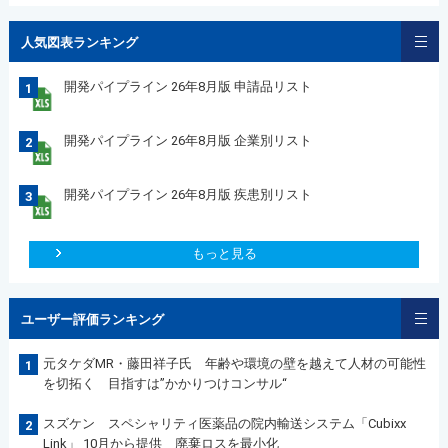
人気図表ランキング
開発パイプライン 26年8月版 申請品リスト
1
開発パイプライン 26年8月版 企業別リスト
2
開発パイプライン 26年8月版 疾患別リスト
3
もっと見る
ユーザー評価ランキング
元タケダMR・藤田祥子氏 年齢や環境の壁を越えて人材の可能性
1
を切拓く 目指すは”かかりつけコンサル“
スズケン スペシャリティ医薬品の院内輸送システム「Cubixx
2
Link」 10月から提供 廃棄ロスを最小化