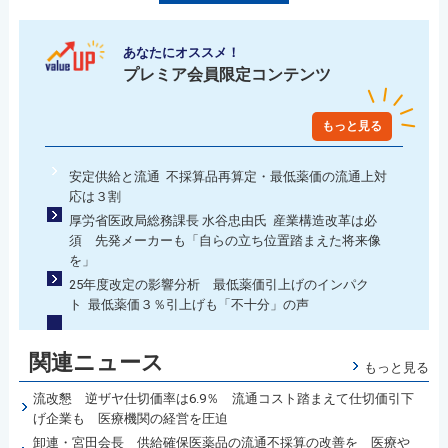
あなたにオススメ！
プレミア会員限定コンテンツ
もっと見る
安定供給と流通 不採算品再算定・最低薬価の流通上対
応は３割
厚労省医政局総務課長 水谷忠由氏 産業構造改革は必
須 先発メーカーも「自らの立ち位置踏まえた将来像
を」
25年度改定の影響分析 最低薬価引上げのインパク
ト 最低薬価３％引上げも「不十分」の声
関連ニュース
もっと見る
流改懇 逆ザヤ仕切価率は6.9％ 流通コスト踏まえて仕切価引下
げ企業も 医療機関の経営を圧迫
卸連・宮田会長 供給確保医薬品の流通不採算の改善を 医療や