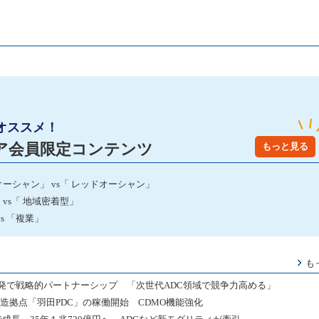
オススメ！
ア会員限定コンテンツ
もっと見る
ーシャン」 vs「 レッドオーシャン」
vs「 地域密着型」
s 「複業」
も
発で戦略的パートナーシップ 「次世代ADC領域で競争力高める」
造拠点「羽田PDC」の稼働開始 CDMO機能強化