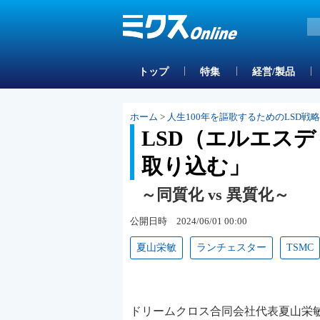
トップ
特集
経営/製品
ホーム
>
人生100年を謳歌するためのLSD戦
LSD（エルエス
取り込む」
～同質化 vs 異質化～
公開日時 2024/06/01 00:00
夏山栄敏
ランチェスター
TSMC
ドリームクロス合同会社代表夏山栄敏