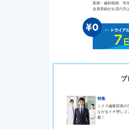
医師・歯科医師、学
会員登録がお済の方
プ
特集
ミクス編集部発の
ながるイチ押しコ
載！