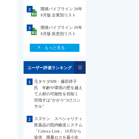
開発パイプライン 26年
2
8月版 企業別リスト
開発パイプライン 26年
3
8月版 疾患別リスト
もっと見る
一覧
ユーザー評価ランキング
元タケダMR・藤田祥子
1
氏 年齢や環境の壁を越え
て人材の可能性を切拓く
目指すは”かかりつけコン
サル“
スズケン スペシャリティ
2
医薬品の院内輸送システム
「Cubixx Link」 10月から
提供 廃棄ロスを最小化