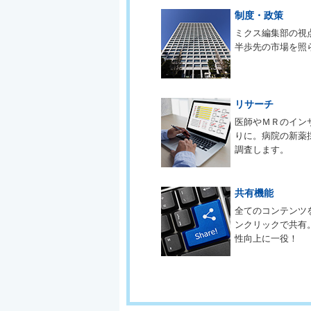
制度・政策
ミクス編集部の視
半歩先の市場を照
リサーチ
医師やＭＲのイン
りに。病院の新薬
調査します。
共有機能
全てのコンテンツ
ンクリックで共有
性向上に一役！