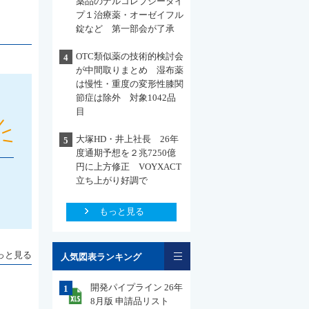
薬品のナルコレプシータイ
プ１治療薬・オーゼイフル
錠など 第一部会が了承
OTC類似薬の技術的検討会
4
が中間取りまとめ 湿布薬
は慢性・重度の変形性膝関
節症は除外 対象1042品
目
大塚HD・井上社長 26年
5
度通期予想を２兆7250億
円に上方修正 VOYXACT
立ち上がり好調で
もっと見る
一覧
っと見る
人気図表ランキング
開発パイプライン 26年
1
8月版 申請品リスト