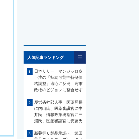
一覧
人気記事ランキング
日本リリー マンジャロ皮
1
下注の「持続可能性特例価
格調整」適応に反発 高市
政権のビジョンに整合せず
厚労省幹部人事 医薬局長
2
に内山氏、医薬審議官に中
井氏 情報政策統括官に三
浦氏、医産審議官に安藤氏
新薬等６製品承認へ 武田
3