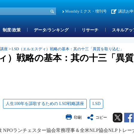
Monthlyミクス・増刊号
講読お申
制度/政策
データ/ランキング
リサーチ
スキルアッ
略講座
>
LSD（エルエスディ）戦略の基本：其の十三「異質を取り込む」
ディ）戦略の基本：其の十三「異
人生100年を謳歌するための LSD戦略講座
LSD
Twitter
印刷
コピー
 NPOランチェスター協会常務理事＆全米NLP協会NLPトレー