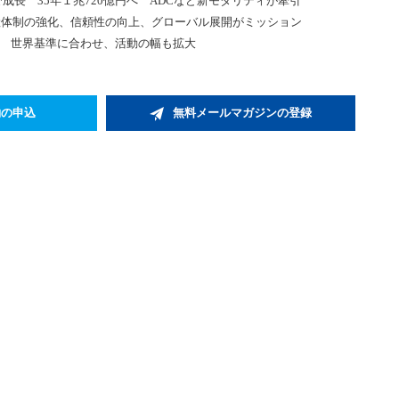
で成長 35年１兆720億円へ ADCなど新モダリティが牽引
を制定 生産体制の強化、信頼性の向上、グローバル展開がミッション
会 世界基準に合わせ、活動の幅も拡大
約の申込
無料メールマガジンの登録