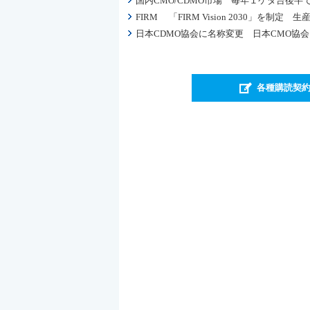
国内CMO/CDMO市場 毎年１ケタ台後半
FIRM 「FIRM Vision 2030」
日本CDMO協会に名称変更 日本CMO協
各種購読契