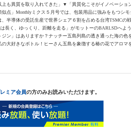
年以上も異質を取り入れてきた」▼「異質化こそがイノベーショ
似点」Monthlyミクス５月号では、包装用品に強みをもつシモ
、半導体の受託生産で世界シェア６割を占める台湾TSMCの
生は長く、ゆっくり、距離を走る」がモットーのBARLSDへよ
トジン」はありますか？ナッチー五島列島の透き通った海の色
私の大好きなボトル！ヒーさん五島を象徴する椿の花でアロマ
レミア会員
の方のみお読みいただけます。