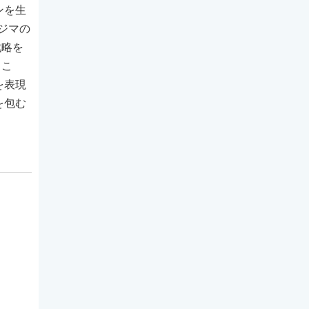
ンを生
ジマの
戦略を
うこ
を表現
を包む