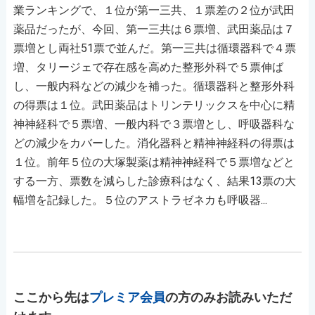
業ランキングで、１位が第一三共、１票差の２位が武田
薬品だったが、今回、第一三共は６票増、武田薬品は７
票増とし両社51票で並んだ。第一三共は循環器科で４票
増、タリージェで存在感を高めた整形外科で５票伸ば
し、一般内科などの減少を補った。循環器科と整形外科
の得票は１位。武田薬品はトリンテリックスを中心に精
神神経科で５票増、一般内科で３票増とし、呼吸器科な
どの減少をカバーした。消化器科と精神神経科の得票は
１位。前年５位の大塚製薬は精神神経科で５票増などと
する一方、票数を減らした診療科はなく、結果13票の大
幅増を記録した。５位のアストラゼネカも呼吸器...
ここから先は
プレミア会員
の方のみお読みいただ