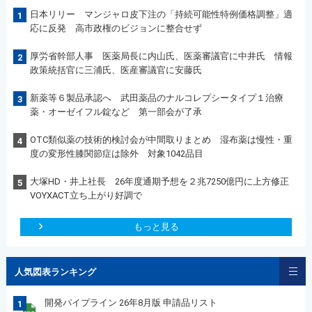
日本リリー マンジャロ皮下注の「持続可能性特例価格調整」適
1
応に反発 高市政権のビジョンに整合せず
厚労省幹部人事 医薬局長に内山氏、医薬審議官に中井氏 情報
2
政策統括官に三浦氏、医産審議官に安藤氏
新薬等６製品承認へ 武田薬品のナルコレプシータイプ１治療
3
薬・オーゼイフル錠など 第一部会が了承
OTC類似薬の技術的検討会が中間取りまとめ 湿布薬は慢性・重
4
度の変形性膝関節症は除外 対象1042品目
大塚HD・井上社長 26年度通期予想を２兆7250億円に上方修正
5
VOYXACT立ち上がり好調で
もっと見る
人気図表ランキング
開発パイプライン 26年8月版 申請品リスト
1