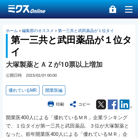
ホーム
>
編集部のオススメ
>
第一三共と武田薬品が１位タイ
第一三共と武田薬品が１位タ
イ
大塚製薬とＡＺが10票以上増加
公開日時 2025/02/01 00:00
優れているMR
開業医編
Twitter
Facebook
Lin
印刷
コピー
開業医400人による「優れているＭＲ」企業ランキング
で、１位タイが第一三共と武田薬品、３位が大塚製薬と
なった。前年開業医400人による「優れているＭＲ」企