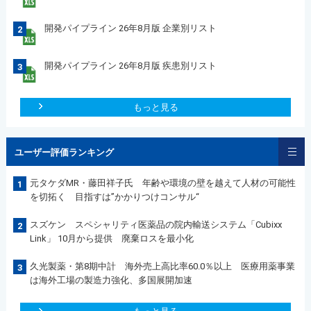
開発パイプライン 26年8月版 企業別リスト
2
開発パイプライン 26年8月版 疾患別リスト
3
もっと見る
ユーザー評価ランキング
元タケダMR・藤田祥子氏 年齢や環境の壁を越えて人材の可能性
1
を切拓く 目指すは”かかりつけコンサル“
スズケン スペシャリティ医薬品の院内輸送システム「Cubixx
2
Link」 10月から提供 廃棄ロスを最小化
久光製薬・第8期中計 海外売上高比率60.0％以上 医療用薬事業
3
は海外工場の製造力強化、多国展開加速