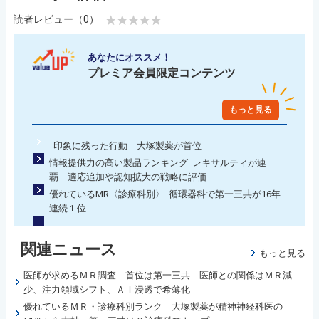
読者レビュー（0）
あなたにオススメ！
プレミア会員限定コンテンツ
もっと見る
印象に残った行動 大塚製薬が首位
情報提供力の高い製品ランキング レキサルティが連
覇 適応追加や認知拡大の戦略に評価
優れているMR〈診療科別〉 循環器科で第一三共が16年
連続１位
関連ニュース
もっと見る
医師が求めるＭＲ調査 首位は第一三共 医師との関係はＭＲ減
少、注力領域シフト、ＡＩ浸透で希薄化
優れているＭＲ・診療科別ランク 大塚製薬が精神神経科医の