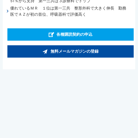
51％から支持 第一三共は３診療科でトップ
優れているＭＲ １位は第一三共 整形外科で大きく伸長 勤務
医でＡＺが初の首位、呼吸器科で評価高く
各種購読契約の申込
無料メールマガジンの登録