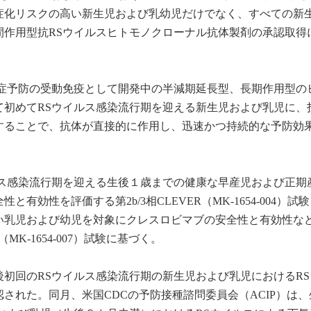
症化リスクの高い新生児および乳幼児だけでなく、すべての新
間作用型抗RSウイルスヒトモノクローナル抗体製剤の承認取得
染症予防の受動免疫として開発中の半減期延長型、長期作用型の
て初めてRSウイルス感染流行期を迎える新生児および乳児に、
することで、抗体が直接的に作用し、迅速かつ持続的な予防効
ルス感染流行期を迎える生後１歳までの健康な早産児および正期
効性を評価する第2b/3相CLEVER（MK-1654-004）試験
い乳児および幼児を対象にクレスロビマブの安全性と有効性な
K-1654-007）試験に基づく。
初回のRSウイルス感染流行期の新生児および乳児におけるRS
された。同月、米国CDCの予防接種諮問委員会（ACIP）は、