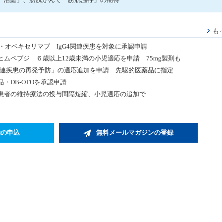
も
・オベキセリマブ IgG4関連疾患を対象に承認申請
ヒムペブジ ６歳以上12歳未満の小児適応を申請 75mg製剤も
関連疾患の再発予防」の適応追加を申請 先駆的医薬品に指定
・DB-OTOを承認申請
患者の維持療法の投与間隔短縮、小児適応の追加で
約の申込
無料メールマガジンの登録