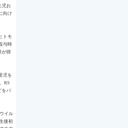
生児お
に向け
ヒトモ
投与時
果が得
産児を
、RS
どをパ
ウイル
生後初