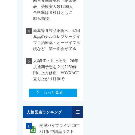
回ＭＲ基礎試験」結果発
表 受験実人数1266人
合格率は３科目ともに
85％前後
新薬等６製品承認へ 武田
4
薬品のナルコレプシータイ
プ１治療薬・オーゼイフル
錠など 第一部会が了承
大塚HD・井上社長 26年
5
度通期予想を２兆7250億
円に上方修正 VOYXACT
立ち上がり好調で
もっと見る
一覧
人気図表ランキング
開発パイプライン 26年
1
8月版 申請品リスト