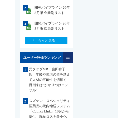
開発パイプライン 26年
2
8月版 企業別リスト
開発パイプライン 26年
3
8月版 疾患別リスト
もっと見る
一覧
ユーザー評価ランキング
元タケダMR・藤田祥子
1
氏 年齢や環境の壁を越え
て人材の可能性を切拓く
目指すは”かかりつけコン
サル“
スズケン スペシャリティ
2
医薬品の院内輸送システム
「Cubixx Link」 10月から
提供 廃棄ロスを最小化