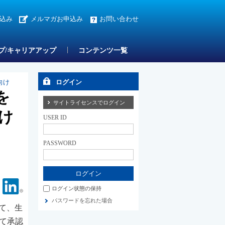
込み
メルマガお申込み
お問い合わせ
プ/キャリアアップ
コンテンツ一覧
向け
ログイン
を
サイトライセンスでログイン
け
USER ID
PASSWORD
Facebook
Linkedin
ログイン状態の保持
パスワードを忘れた場合
て、生
て承認