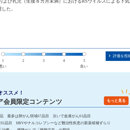
および乳児（生後８カ月未満）におけるRSウイルスによる下気
奨した。
評価を投
1
2
3
4
5
悪い
良い
オススメ！
ア会員限定コンテンツ
もっと見る
発品 最多は肺がん領域67品目 次いで血液がん63品目
数92品目 HBVやナルコレプシーなど難治性疾患の新薬候補ずらり
「治癒」、膀胱がんで「膀胱温存」の期待