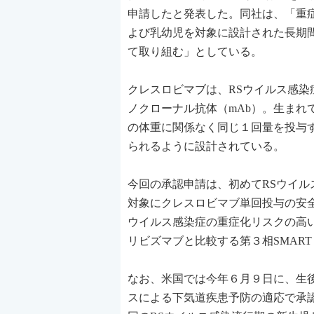
申請したと発表した。同社は、「重
よび乳幼児を対象に設計された長期
て取り組む」としている。
クレスロビマブは、RSウイルス感
ノクローナル抗体（mAb）。生まれ
の体重に関係なく同じ１回量を投与
られるように設計されている。
今回の承認申請は、初めてRSウイ
対象にクレスロビマブ単回投与の安全性と有
ウイルス感染症の重症化リスクの高
リビズマブと比較する第３相SMART（M
なお、米国では今年６月９日に、生後
スによる下気道疾患予防の適応で承認