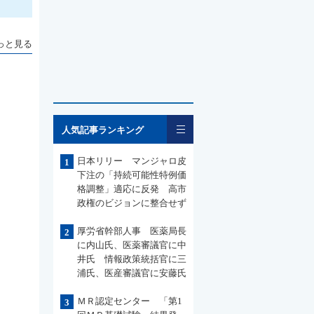
っと見る
一覧
人気記事ランキング
日本リリー マンジャロ皮
1
下注の「持続可能性特例価
格調整」適応に反発 高市
政権のビジョンに整合せず
厚労省幹部人事 医薬局長
2
に内山氏、医薬審議官に中
井氏 情報政策統括官に三
浦氏、医産審議官に安藤氏
ＭＲ認定センター 「第1
3