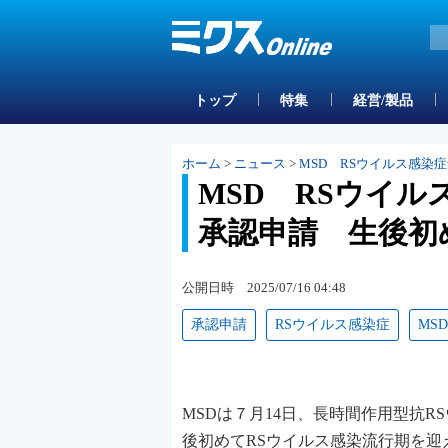
トップ
特集
経営/製品
ホーム
>
ニュース
>
MSD RSウイルス感
MSD RSウイ
承認申請 生後初
公開日時 2025/07/16 04:48
承認申請
RSウイルス感染症
MSD
MSDは７月14日、長時間作用型抗
後初めてRSウイルス感染流行期を迎