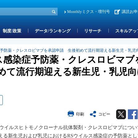
Monthlyミクス・増刊号
講読お申
制度/政策
データ/ランキング
リサーチ
スキルアッ
染症予防薬・クレスロビマブを承認申請 生後初めて流行期迎える新生児・乳児
ルス感染症予防薬・クレスロビマブ
めて流行期迎える新生児・乳児向
Twitter
印刷
コピー
RSウイルスヒトモノクローナル抗体製剤・クレスロビマブについ
える新生児および乳児におけるRSウイルス感染症の予防薬とし