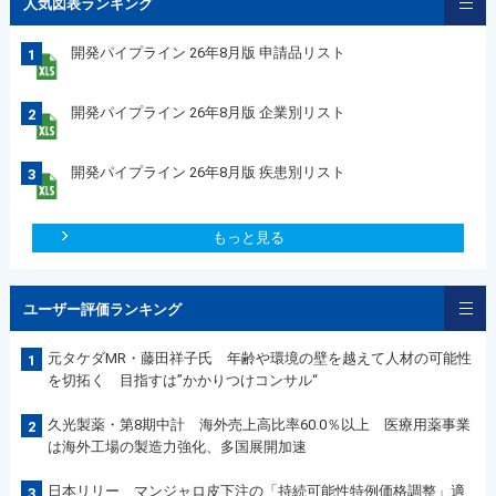
人気図表ランキング
開発パイプライン 26年8月版 申請品リスト
1
開発パイプライン 26年8月版 企業別リスト
2
開発パイプライン 26年8月版 疾患別リスト
3
もっと見る
ユーザー評価ランキング
元タケダMR・藤田祥子氏 年齢や環境の壁を越えて人材の可能性
1
を切拓く 目指すは”かかりつけコンサル“
久光製薬・第8期中計 海外売上高比率60.0％以上 医療用薬事業
2
は海外工場の製造力強化、多国展開加速
日本リリー マンジャロ皮下注の「持続可能性特例価格調整」適
3