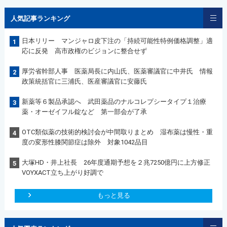
人気記事ランキング
日本リリー マンジャロ皮下注の「持続可能性特例価格調整」適
1
応に反発 高市政権のビジョンに整合せず
厚労省幹部人事 医薬局長に内山氏、医薬審議官に中井氏 情報
2
政策統括官に三浦氏、医産審議官に安藤氏
新薬等６製品承認へ 武田薬品のナルコレプシータイプ１治療
3
薬・オーゼイフル錠など 第一部会が了承
OTC類似薬の技術的検討会が中間取りまとめ 湿布薬は慢性・重
4
度の変形性膝関節症は除外 対象1042品目
大塚HD・井上社長 26年度通期予想を２兆7250億円に上方修正
5
VOYXACT立ち上がり好調で
もっと見る