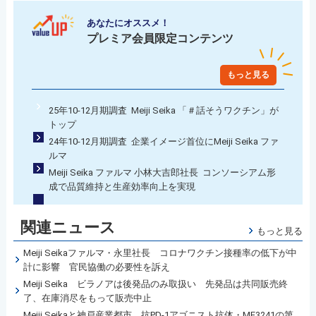
あなたにオススメ！
プレミア会員限定コンテンツ
もっと見る
25年10-12月期調査 Meiji Seika 「＃話そうワクチン」が
トップ
24年10-12月期調査 企業イメージ首位にMeiji Seika ファ
ルマ
Meiji Seika ファルマ 小林大吉郎社長 コンソーシアム形
成で品質維持と生産効率向上を実現
関連ニュース
もっと見る
Meiji Seikaファルマ・永里社長 コロナワクチン接種率の低下が中
計に影響 官民協働の必要性を訴え
Meiji Seika ビラノアは後発品のみ取扱い 先発品は共同販売終
了、在庫消尽をもって販売中止
Meiji Seikaと神戸産業都市 抗PD-1アゴニスト抗体・ME3241の第