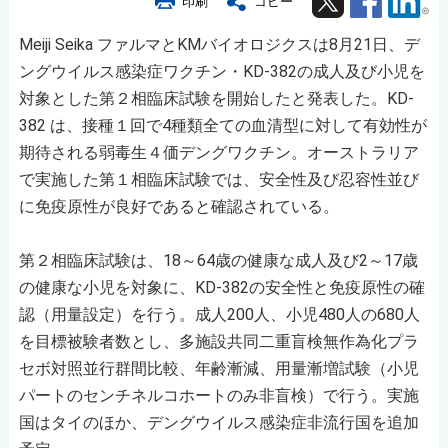
印刷
コピー
Meiji Seika ファルマとKMバイオロジクスは8月21日、デ
ングウイルス感染症ワクチン・KD-382の成人及び小児を
対象とした第２相臨床試験を開始したと発表した。KD-
382 は、接種１回で4種類全ての血清型に対して有効性が
期待される弱毒生４価デングワクチン。オーストラリア
で実施した第１相臨床試験では、安全性及び忍容性並び
に免疫原性が良好であると確認されている。
第２相臨床試験は、18～64歳の健康な成人及び2～17歳
の健康な小児を対象に、KD-382の安全性と免疫原性の確
認（用量設定）を行う。成人200人、小児480人の680人
を目標被験者数とし、多施設共同二重盲検無作為化プラ
セボ対照並行群間比較、年齢漸減、用量漸増試験（小児
パートのセンチネルコホートのみ非盲検）で行う。実施
国はタイのほか、デングウイルス感染症非流行国を追加