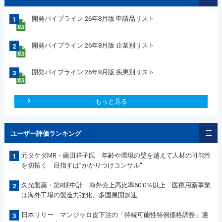
開発パイプライン 26年8月版 申請品リスト
1
開発パイプライン 26年8月版 企業別リスト
2
開発パイプライン 26年8月版 疾患別リスト
3
もっと見る
ユーザー評価ランキング
元タケダMR・藤田祥子氏 年齢や環境の壁を越えて人材の可能性
1
を切拓く 目指すは”かかりつけコンサル“
久光製薬・第8期中計 海外売上高比率60.0％以上 医療用薬事業
2
は海外工場の製造力強化、多国展開加速
日本リリー マンジャロ皮下注の「持続可能性特例価格調整」適
3