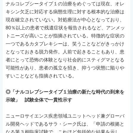
ナルコレプシータイプ１の治療をめぐっては現在、オレ
キシン欠乏に対応する病態生理に対する根本的な治療は
現在確立されていない。対処療法が中心となっており、
80％以上の患者で残遺症状を報告されるなど、アンメッ
トニーズが高いことが指摘されている。特徴的な症状の
一つであるカタプレキシーは、笑うことなどがきっかけ
となっておきる脱力発作。人前で起きることもあり、患
者にとって恐怖の体験となり社会的にスティグマとなる
可能性があり、患者の孤立を招き、抑うつ状態に陥りや
すいことなども指摘されている。
◎「ナルコレプシータイプ１治療の新たな時代の到来を
示唆」 試験全体で一貫性示す
ニューロサイエンス疾患領域ユニットヘッド兼グローバ
ル開発ヘッドであるサラ・シーク氏は、「申請の根拠と
なる第３相臨床試験で、これほど包括的な結果を示し、