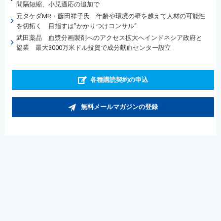
間隔短縮、小児適応の追加で
元タケダMR・藤田祥子氏 年齢や環境の壁を越えて人材の可能性
を切拓く 目指すは”かかりつけコンサル“
武田薬品 血漿分画製剤へのアクセス拡大へインドネシア政府と
協業 最大3000万米ドル投資で成分献血センター設立
各種購読契約の申込
無料メールマガジンの登録