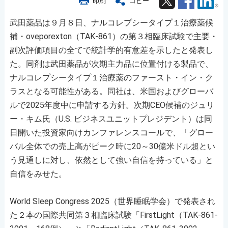
印刷
コピー
武田薬品は９月８日、ナルコレプシータイプ１治療薬候
補・oveporexton（TAK-861）の第３相臨床試験で主要・
副次評価項目の全てで統計学的有意差を示したと発表し
た。同剤は武田薬品が次期主力品に位置付ける製品で、
ナルコレプシータイプ１治療薬のファースト・イン・ク
ラスとなる可能性がある。同社は、米国およびグローバ
ルで2025年度中に申請する方針。次期CEO候補のジュリ
ー・キム氏（U.S. ビジネスユニットプレジデント）は同
日開いた投資家向けカンファレンスコールで、「グロー
バル全体での売上高がピーク時に20～30億米ドル超とい
う見通しに対し、依然として強い自信を持っている」と
自信をみせた。
World Sleep Congress 2025（世界睡眠学会）で発表され
た２本の国際共同第３相臨床試験「FirstLight（TAK-861-