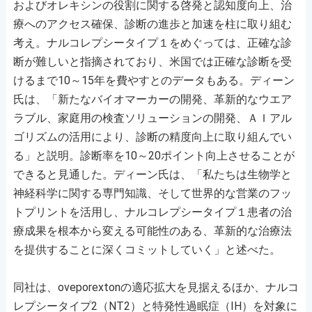
およびオレキシンの役割に関する啓発と認知度向上、治
療へのアクセス確保、診断の進歩と加速を柱に取り組む
考え。ナルコレプシータイプ１をめぐっては、正確な診
断が難しいと指摘されており、米国では正確な診断を受
けるまで10～15年を費やすとのデータもある。ディーン
氏は、「新たなバイオマーカーの開発、革新的なウエア
ラブル、家庭用の検査ソリューションの開発、ＡＩアル
ゴリズムの活用により、診断の精度向上に取り組んでい
る」と説明。診断率を10～20ポイント向上させることが
できると見通した。ディーン氏は、「私たちは生物学と
神経科学に関する専門知識、そして世界的な営業のフッ
トプリントを活用し、ナルコレプシータイプ１患者の治
療成果を根本から変える可能性のある、革新的な治療法
を提供することに深くコミットしていく」と述べた。
同社は、oveporextonの適応拡大を見据えるほか、ナルコ
レプシータイプ2（NT2）と特発性過眠症（IH）を対象に