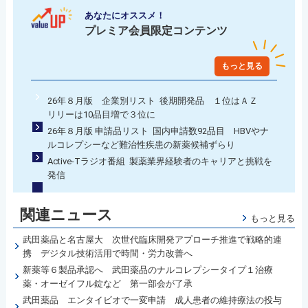
あなたにオススメ！
プレミア会員限定コンテンツ
もっと見る
26年８月版 企業別リスト 後期開発品 １位はＡＺ
リリーは10品目増で３位に
26年８月版 申請品リスト 国内申請数92品目 HBVやナ
ルコレプシーなど難治性疾患の新薬候補ずらり
Active-Tラジオ番組 製薬業界経験者のキャリアと挑戦を
発信
関連ニュース
もっと見る
武田薬品と名古屋大 次世代臨床開発アプローチ推進で戦略的連
携 デジタル技術活用で時間・労力改善へ
新薬等６製品承認へ 武田薬品のナルコレプシータイプ１治療
薬・オーゼイフル錠など 第一部会が了承
武田薬品 エンタイビオで一変申請 成人患者の維持療法の投与