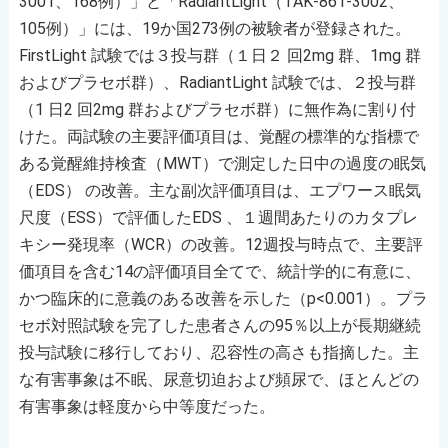
3001、168例）」と「RadiantLight（TAK-861-3002、
105例）」には、19か国273例の被験者が登録された。
FirstLight 試験では３投与群（１日２ 回2mg 群、1mg 群
およびプラセボ群）、RadiantLight 試験では、２投与群
（1 日2 回2mg 群およびプラセボ群）に無作為に割り付
けた。両試験の主要評価項目は、覚醒の標準的な指標で
ある覚醒維持検査（MWT）で測定した日中の過度の眠気
（EDS） の改善。主な副次評価項目は、エプワース眠気
尺度（ESS）で評価したEDS 、１週間あたりのカタプレ
キシー発現率（WCR）の改善。12週投与時点で、主要評
価項目を含む14の評価項目全てで、統計学的に有意に、
かつ臨床的に意義のある改善を示した（p<0.001）。プラ
セボ対照試験を完了した患者さんの95％以上が長期継続
投与試験に移行しており、忍容性の高さも指摘した。主
な有害事象は不眠、尿意切迫および頻尿で、ほとんどの
有害事象は軽度から中等度だった。