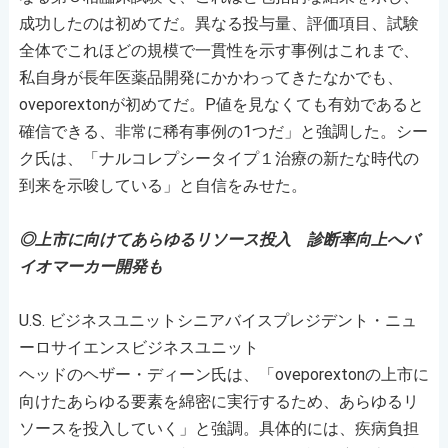
成功したのは初めてだ。異なる投与量、評価項目、試験
全体でこれほどの規模で一貫性を示す事例はこれまで、
私自身が長年医薬品開発にかかわってきたなかでも、
oveporextonが初めてだ。P値を見なくても有効であると
確信できる、非常に稀有事例の1つだ」と強調した。シー
ク氏は、「ナルコレプシータイプ１治療の新たな時代の
到来を示唆している」と自信をみせた。
◎上市に向けてあらゆるリソース投入 診断率向上へバ
イオマーカー開発も
U.S. ビジネスユニットシニアバイスプレジデント・ニュ
ーロサイエンスビジネスユニット
ヘッドのヘザー・ディーン氏は、「oveporextonの上市に
向けたあらゆる要素を綿密に実行するため、あらゆるリ
ソースを投入していく」と強調。具体的には、疾病負担