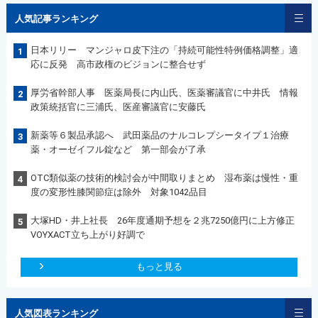
人気記事ランキング
日本リリー マンジャロ皮下注の「持続可能性特例価格調整」適
1
応に反発 高市政権のビジョンに整合せず
厚労省幹部人事 医薬局長に内山氏、医薬審議官に中井氏 情報
2
政策統括官に三浦氏、医産審議官に安藤氏
新薬等６製品承認へ 武田薬品のナルコレプシータイプ１治療
3
薬・オーゼイフル錠など 第一部会が了承
OTC類似薬の技術的検討会が中間取りまとめ 湿布薬は慢性・重
4
度の変形性膝関節症は除外 対象1042品目
大塚HD・井上社長 26年度通期予想を２兆7250億円に上方修正
5
VOYXACT立ち上がり好調で
もっと見る
人気図表ランキング