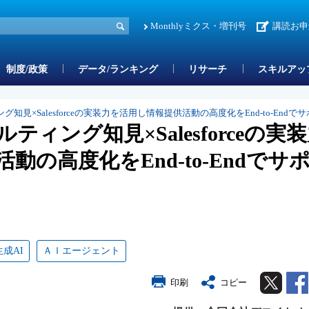
Monthlyミクス・増刊号
講読お申
制度/政策
データ/ランキング
リサーチ
スキルアッ
見×Salesforceの実装力を活用し情報提供活動の高度化をEnd-to-Endで
ィング知見×Salesforceの実
動の高度化をEnd-to-Endでサ
生成AI
ＡＩエージェント
Twitter
印刷
コピー