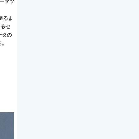
トーマツ
至るま
れるセ
ータの
る。