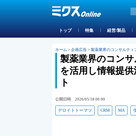
トップ
特集
経営/製品
ホーム
>
企画広告
>
製薬業界のコンサルティング知
製薬業界のコンサルテ
を活用し情報提供活
ト
公開日時 2026/05/18 00:00
デロイトトーマツ
CRM
MA