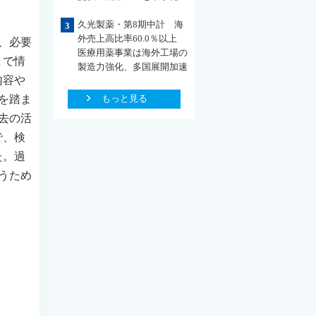
久光製薬・第8期中計 海
3
外売上高比率60.0％以上
、必要
医療用薬事業は海外工場の
まで情
製造力強化、多国展開加速
内容や
を踏ま
もっと見る
去の活
で、検
た。過
うため