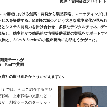
提供：合同会社デロイト 
エンス領域における創薬・開発から製品戦略、マーケティングに
ービスを提供する。MR数の減少という大きな環境変化が見ら
見とシステム開発力を掛け合わせ、多様なデジタルチャネルデ
実装し、効率的かつ効果的な情報提供活動の実現をサポートす
reの中村亮太氏と、Sales & Serviceの小熊正暁氏にお話をうかがった。
開発チームが
o-Endで共同
る貴社の取り組みからうかがえますか。
社）では、今回ご紹介するデジ
品戦略、上市戦略の支援などコ
ほか、創薬シーズのターゲット