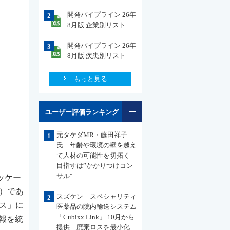
開発パイプライン 26年
2
8月版 企業別リスト
開発パイプライン 26年
3
8月版 疾患別リスト
もっと見る
一覧
ユーザー評価ランキング
元タケダMR・藤田祥子
1
氏 年齢や環境の壁を越え
て人材の可能性を切拓く
目指すは”かかりつけコン
サル“
パッケー
）であ
スズケン スペシャリティ
2
ベース」に
医薬品の院内輸送システム
「Cubixx Link」 10月から
報を統
提供 廃棄ロスを最小化