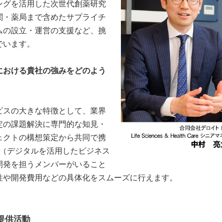
ングを活用した次世代創薬研究
関・薬局まで含めたサプライチ
ムの設立・運営の支援など、挑
でいます。
における貴社の強みをどのよう
スの大きな特徴として、業界
定の課題解決に専門的な知見・
ェクトの構想策定から共同で携
X（デジタルを活用したビジネス
開発を担うメンバーがいること
性や開発費用などの具体化をスムーズに行えます。
提供活動