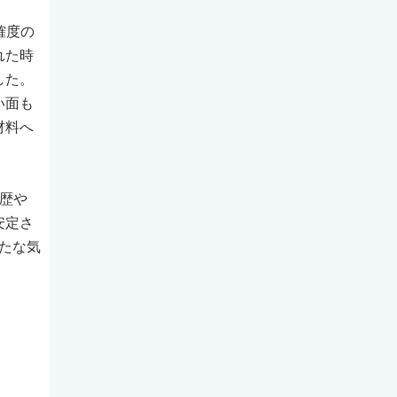
確度の
れた時
した。
い面も
材料へ
歴や
安定さ
たな気