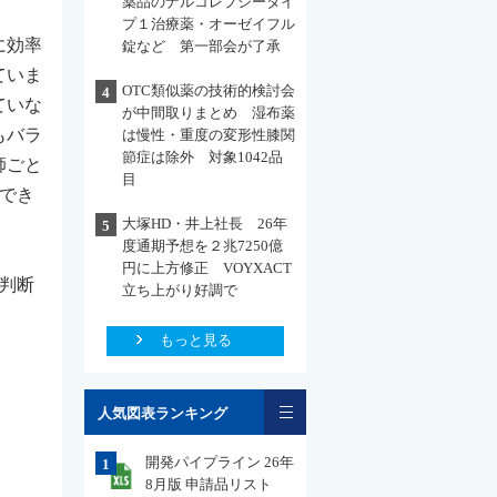
薬品のナルコレプシータイ
プ１治療薬・オーゼイフル
に効率
錠など 第一部会が了承
ていま
OTC類似薬の技術的検討会
4
ていな
が中間取りまとめ 湿布薬
もバラ
は慢性・重度の変形性膝関
節症は除外 対象1042品
師ごと
目
でき
大塚HD・井上社長 26年
5
度通期予想を２兆7250億
円に上方修正 VOYXACT
判断
立ち上がり好調で
もっと見る
一覧
人気図表ランキング
開発パイプライン 26年
1
8月版 申請品リスト