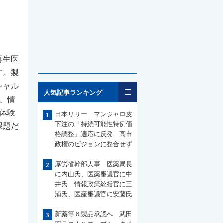
再生医
す。製
シャル
一覧
人気記事ランキング
、情
体験
日本リリー マンジャロ皮
1
下注の「持続可能性特例価
課題だ
格調整」適応に反発 高市
政権のビジョンに整合せず
厚労省幹部人事 医薬局長
2
に内山氏、医薬審議官に中
井氏 情報政策統括官に三
浦氏、医産審議官に安藤氏
新薬等６製品承認へ 武田
3