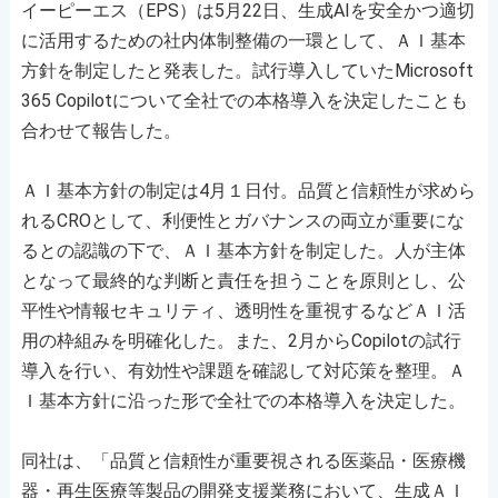
イーピーエス（EPS）は5月22日、生成AIを安全かつ適切
に活用するための社内体制整備の一環として、ＡＩ基本
方針を制定したと発表した。試行導入していたMicrosoft
365 Copilotについて全社での本格導入を決定したことも
合わせて報告した。
ＡＩ基本方針の制定は4月１日付。品質と信頼性が求めら
れるCROとして、利便性とガバナンスの両立が重要にな
るとの認識の下で、ＡＩ基本方針を制定した。人が主体
となって最終的な判断と責任を担うことを原則とし、公
平性や情報セキュリティ、透明性を重視するなどＡＩ活
用の枠組みを明確化した。また、2月からCopilotの試行
導入を行い、有効性や課題を確認して対応策を整理。Ａ
Ｉ基本方針に沿った形で全社での本格導入を決定した。
同社は、「品質と信頼性が重要視される医薬品・医療機
器・再生医療等製品の開発支援業務において、生成ＡＩ