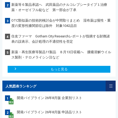
新薬等６製品承認へ 武田薬品のナルコレプシータイプ１治療
2
薬・オーゼイフル錠など 第一部会が了承
OTC類似薬の技術的検討会が中間取りまとめ 湿布薬は慢性・重
3
度の変形性膝関節症は除外 対象1042品目
住友ファーマ Gotham City Researchレポートが指摘する財務諸
4
表の誤表示、会計処理の不適切性を否定
新薬・再生医療等製品11製品 ８月13日収載へ 腫瘍溶解ウイル
5
ス製剤・テロメライシン注など
もっと見る
人気図表ランキング
開発パイプライン 26年8月版 企業別リスト
1
開発パイプライン 26年8月版 申請品リスト
2