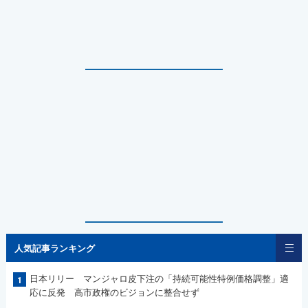
人気記事ランキング
日本リリー マンジャロ皮下注の「持続可能性特例価格調整」適
1
応に反発 高市政権のビジョンに整合せず