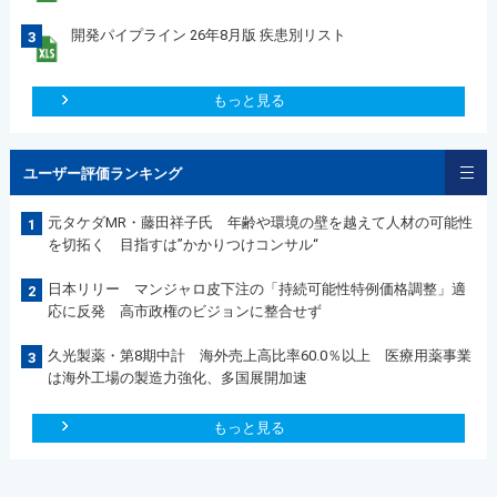
開発パイプライン 26年8月版 疾患別リスト
3
もっと見る
ユーザー評価ランキング
元タケダMR・藤田祥子氏 年齢や環境の壁を越えて人材の可能性
1
を切拓く 目指すは”かかりつけコンサル“
日本リリー マンジャロ皮下注の「持続可能性特例価格調整」適
2
応に反発 高市政権のビジョンに整合せず
久光製薬・第8期中計 海外売上高比率60.0％以上 医療用薬事業
3
は海外工場の製造力強化、多国展開加速
もっと見る