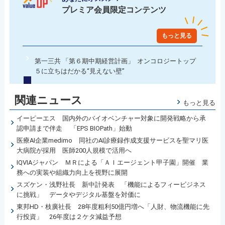
プレミア会員限定コンテンツ
もっと見る
第一三共 「第６期中期経営計画」 オンコロジートップ
５に立ちはだかる“見えない壁”
関連ニュース
もっと見る
イーピーエス 国内外のバイオベンチャー対象に開発戦略から承
認申請まで伴走 「EPS BIOPath」始動
医療AI企業medimo 同社のAI診療録作成支援サービスを聖マリ医
大病院が採用 医師200人規模で活用へ
IQVIAジャパン ＭＲによる「ＡＩエージェント甲子園」開催 業
務への実装や組織力向上を視野に展開
スズケン・浅野社長 新中計発表 「機能によるフィービジネス
に挑戦」 データやデジタル基盤を対価に
東邦HD・枝廣社長 28年度粗利50億円増へ「人財、物流機能に先
行投資」 26年度は２ケタ減益予想