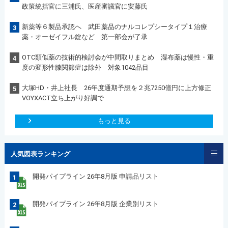
政策統括官に三浦氏、医産審議官に安藤氏
新薬等６製品承認へ 武田薬品のナルコレプシータイプ１治療
3
薬・オーゼイフル錠など 第一部会が了承
OTC類似薬の技術的検討会が中間取りまとめ 湿布薬は慢性・重
4
度の変形性膝関節症は除外 対象1042品目
大塚HD・井上社長 26年度通期予想を２兆7250億円に上方修正
5
VOYXACT立ち上がり好調で
もっと見る
人気図表ランキング
開発パイプライン 26年8月版 申請品リスト
1
開発パイプライン 26年8月版 企業別リスト
2