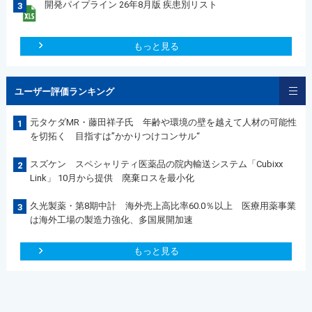
開発パイプライン 26年8月版 疾患別リスト
3
もっと見る
ユーザー評価ランキング
元タケダMR・藤田祥子氏 年齢や環境の壁を越えて人材の可能性
1
を切拓く 目指すは”かかりつけコンサル“
スズケン スペシャリティ医薬品の院内輸送システム「Cubixx
2
Link」 10月から提供 廃棄ロスを最小化
久光製薬・第8期中計 海外売上高比率60.0％以上 医療用薬事業
3
は海外工場の製造力強化、多国展開加速
もっと見る