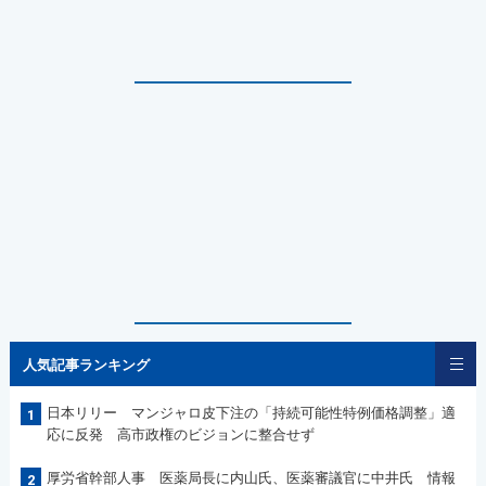
人気記事ランキング
日本リリー マンジャロ皮下注の「持続可能性特例価格調整」適
1
応に反発 高市政権のビジョンに整合せず
厚労省幹部人事 医薬局長に内山氏、医薬審議官に中井氏 情報
2