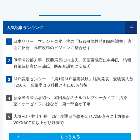
人気記事ランキング
日本リリー マンジャロ皮下注の「持続可能性特例価格調整」適
1
応に反発 高市政権のビジョンに整合せず
厚労省幹部人事 医薬局長に内山氏、医薬審議官に中井氏 情報
2
政策統括官に三浦氏、医産審議官に安藤氏
ＭＲ認定センター 「第1回ＭＲ基礎試験」結果発表 受験実人数
3
1266人 合格率は３科目ともに85％前後
新薬等６製品承認へ 武田薬品のナルコレプシータイプ１治療
4
薬・オーゼイフル錠など 第一部会が了承
大塚HD・井上社長 26年度通期予想を２兆7250億円に上方修正
5
VOYXACT立ち上がり好調で
もっと見る