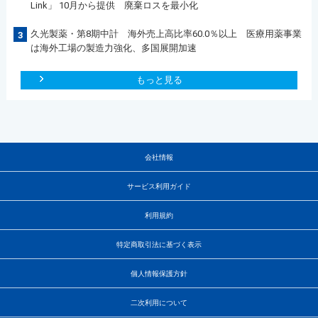
Link」 10月から提供 廃棄ロスを最小化
久光製薬・第8期中計 海外売上高比率60.0％以上 医療用薬事業
3
は海外工場の製造力強化、多国展開加速
もっと見る
会社情報
サービス利用ガイド
利用規約
特定商取引法に基づく表示
個人情報保護方針
二次利用について