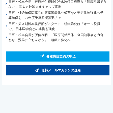
日医・松本会長 医療給付費対GDP比数値目標導入「到底容認でき
ない」 骨太方針踏まえキャップ牽制
日医 供給確保医薬品の原薬国産化や備蓄など安定供給強化へ予
算確保を 27年度予算案概算要求で
日医・第３期松本執行部がスタート 組織強化は「オール役員
で」 日本医学会との連携も強化
日医・松本会長が所信表明 「医療関係団体、全国知事会と力合
わせ、難局に立ち向かう」 組織力強化へ
各種購読契約の申込
無料メールマガジンの登録