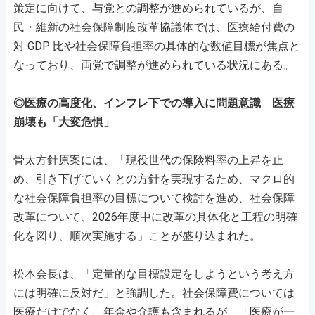
策定に向けて、与党との調整が進められているが、自
民・維新の社会保障制度改革協議体では、医療給付費の
対 GDP 比や社会保障負担率の具体的な数値目標が焦点と
なっており、両党で調整が進められている状況にある。
◎医療の高度化、インフレ下での導入に問題意識 医療
崩壊も「大変危惧」
骨太方針原案には、「現役世代の保険料率の上昇を止
め、引き下げていくとの方針を実現するため、マクロ的
な社会保障負担率の目標について検討を進め、社会保障
改革について、2026年度中に改革の具体化と工程の明確
化を図り、順次実施する」ことが盛り込まれた。
松本会長は、「定量的な目標設定をしようという考え方
には明確に反対だ」と強調した。社会保障費については
医療だけでなく、年金や介護も含まれるが、「医療が一