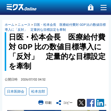
ホーム
>
ニュース
>
日医・松本会長 医療給付費対 GDP 比の数値目標
導入に「反対」 定量的な目標設定を牽制
日医・松本会長 医療給付費
対 GDP 比の数値目標導入に
「反対」 定量的な目標設定
を牽制
公開日時 2026/07/02 04:52
日本医師会
松本吉郎
Twitter
Facebook
Lin
印刷
コピー