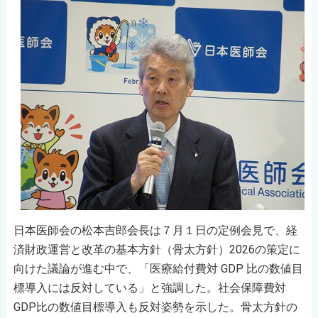
日本医師会の松本吉郎会長は７月１日の定例会見で、経
済財政運営と改革の基本方針（骨太方針）2026の策定に
向けた議論が進む中で、「医療給付費対 GDP 比の数値目
標導入には反対している」と強調した。社会保障費対
GDP比の数値目標導入も反対姿勢を示した。骨太方針の