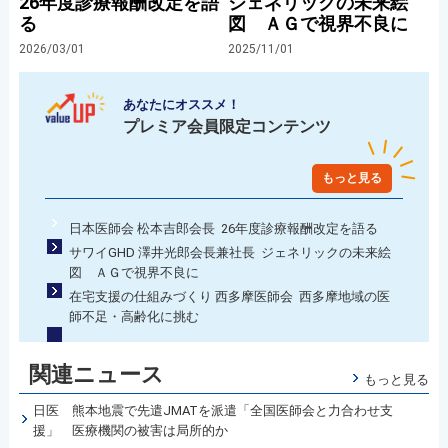
26年度診療報酬改定を語
ジェネリックの未来絵
る
図 ＡＧで視界不良に
2026/03/01
2025/11/01
あなたにオススメ！
プレミア会員限定コンテンツ
もっと見る
日本医師会 松本吉郎会長 26年度診療報酬改定を語る
サワイGHD 澤井光郎会長兼社長 ジェネリックの未来絵
図 ＡＧで視界不良に
在宅支援の仕組みづくり 西多摩医師会 西多摩地域の医
師不足・高齢化に挑む
関連ニュース
もっと見る
日医 熊本地震で先遣JMATを派遣「全国医師会と力合わせ支
援」 医療機関の被害は局所的か