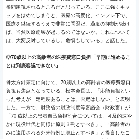
番問題視されるところだと思っている。ここに強くキャ
ップをはめてしまうと、医療の高度化、インフレ下で、
医療を継続するうえで非常に問題だ。過度の抑制が続け
ば、当然医療崩壊が起こるのではないか。これについて
は、大変反対しているし。危惧もしている」と話した。
◎70歳以上の高齢者の医療費窓口負担「早期に進めるこ
とは到底容認できない」
骨太方針策定に向けて、70歳以上の高齢者の医療費窓口
負担も焦点となっている。松本会長は、「応能負担とい
った考えが一定程度あることは、否定はしない」と表明
した。一方で、財務省の財政制度等審議会（財政審）が
「70 歳以上の患者自己負担割合については、可及的速や
かに現役世代と同様に原則３割とすべき」、「高齢者の
みに適用される外来特例は廃止とすべき」と提言したこ