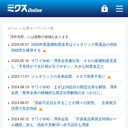
ホーム
>
記事キーワード一覧
「澤井光郎」には複数の候補があります。
2026.05.01
2026年度薬価制度改革はジェネリック医薬品の供給
持続性を確保する
2026.02.16
サワイGHD・澤井会長兼社長 ＡＧの薬価制度見直
し「予見性ができ計画が立てやすい」大きな制度改正だ
2025.11.01
ジェネリックの未来絵図 ＡＧで視界不良に
2024.08.19
サワイGHD まずは29品目の限定出荷を解除 澤井
会長「業界全体の積極的な限定出荷解除のきっかけに」
2024.08.01
「供給不足品を作ることが我々の覚悟」 生産能力
活用で安定供給
2024.06.12
サワイGHD・澤井会長 「不採算品再算定特例ルー
ル継続」訴え 供給不安解消へ赤字品目も増産