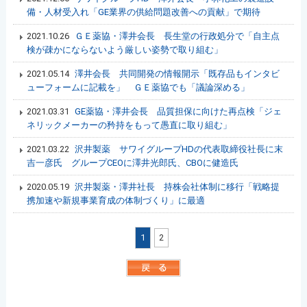
備・人材受入れ「GE業界の供給問題改善への貢献」で期待
2021.10.26
ＧＥ薬協・澤井会長 長生堂の行政処分で「自主点
検が疎かにならないよう厳しい姿勢で取り組む」
2021.05.14
澤井会長 共同開発の情報開示「既存品もインタビ
ューフォームに記載を」 ＧＥ薬協でも「議論深める」
2021.03.31
GE薬協・澤井会長 品質担保に向けた再点検「ジェ
ネリックメーカーの矜持をもって愚直に取り組む」
2021.03.22
沢井製薬 サワイグループHDの代表取締役社長に末
吉一彦氏 グループCEOに澤井光郎氏、CBOに健造氏
2020.05.19
沢井製薬・澤井社長 持株会社体制に移行「戦略提
携加速や新規事業育成の体制づくり」に最適
1
2