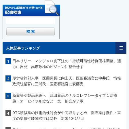
人気記事ランキング
日本リリー マンジャロ皮下注の「持続可能性特例価格調整」適
1
応に反発 高市政権のビジョンに整合せず
厚労省幹部人事 医薬局長に内山氏、医薬審議官に中井氏 情報
2
政策統括官に三浦氏、医産審議官に安藤氏
新薬等６製品承認へ 武田薬品のナルコレプシータイプ１治療
3
薬・オーゼイフル錠など 第一部会が了承
OTC類似薬の技術的検討会が中間取りまとめ 湿布薬は慢性・重
4
度の変形性膝関節症は除外 対象1042品目