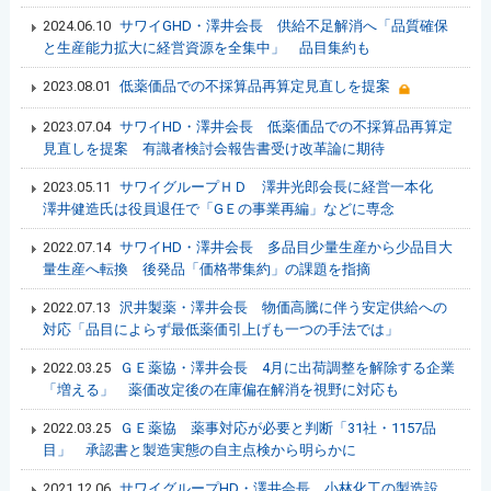
2024.06.10
サワイGHD・澤井会長 供給不足解消へ「品質確保
と生産能力拡大に経営資源を全集中」 品目集約も
2023.08.01
低薬価品での不採算品再算定見直しを提案
2023.07.04
サワイHD・澤井会長 低薬価品での不採算品再算定
見直しを提案 有識者検討会報告書受け改革論に期待
2023.05.11
サワイグループＨＤ 澤井光郎会長に経営一本化
澤井健造氏は役員退任で「GＥの事業再編」などに専念
2022.07.14
サワイHD・澤井会長 多品目少量生産から少品目大
量生産へ転換 後発品「価格帯集約」の課題を指摘
2022.07.13
沢井製薬・澤井会長 物価高騰に伴う安定供給への
対応「品目によらず最低薬価引上げも一つの手法では」
2022.03.25
ＧＥ薬協・澤井会長 4月に出荷調整を解除する企業
「増える」 薬価改定後の在庫偏在解消を視野に対応も
2022.03.25
ＧＥ薬協 薬事対応が必要と判断「31社・1157品
目」 承認書と製造実態の⾃主点検から明らかに
2021.12.06
サワイグループHD・澤井会長 小林化工の製造設