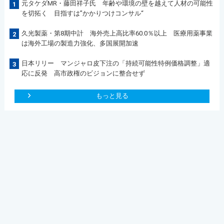
元タケダMR・藤田祥子氏 年齢や環境の壁を越えて人材の可能性
1
を切拓く 目指すは”かかりつけコンサル“
久光製薬・第8期中計 海外売上高比率60.0％以上 医療用薬事業
2
は海外工場の製造力強化、多国展開加速
日本リリー マンジャロ皮下注の「持続可能性特例価格調整」適
3
応に反発 高市政権のビジョンに整合せず
もっと見る