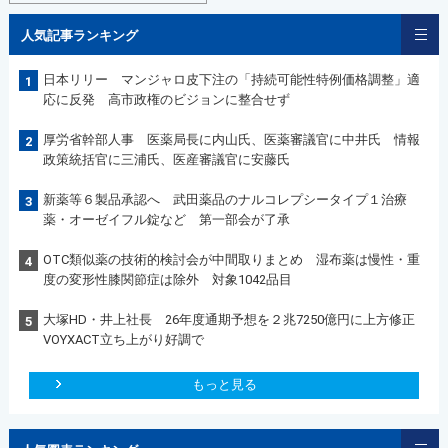
人気記事ランキング
日本リリー マンジャロ皮下注の「持続可能性特例価格調整」適
1
応に反発 高市政権のビジョンに整合せず
厚労省幹部人事 医薬局長に内山氏、医薬審議官に中井氏 情報
2
政策統括官に三浦氏、医産審議官に安藤氏
新薬等６製品承認へ 武田薬品のナルコレプシータイプ１治療
3
薬・オーゼイフル錠など 第一部会が了承
OTC類似薬の技術的検討会が中間取りまとめ 湿布薬は慢性・重
4
度の変形性膝関節症は除外 対象1042品目
大塚HD・井上社長 26年度通期予想を２兆7250億円に上方修正
5
VOYXACT立ち上がり好調で
もっと見る