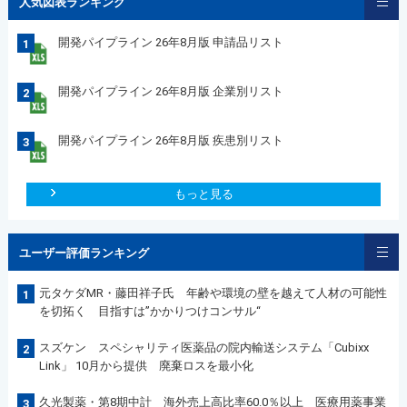
人気図表ランキング
開発パイプライン 26年8月版 申請品リスト
1
開発パイプライン 26年8月版 企業別リスト
2
開発パイプライン 26年8月版 疾患別リスト
3
もっと見る
ユーザー評価ランキング
元タケダMR・藤田祥子氏 年齢や環境の壁を越えて人材の可能性
1
を切拓く 目指すは”かかりつけコンサル“
スズケン スペシャリティ医薬品の院内輸送システム「Cubixx
2
Link」 10月から提供 廃棄ロスを最小化
久光製薬・第8期中計 海外売上高比率60.0％以上 医療用薬事業
3