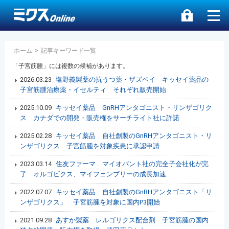
ホーム
>
記事キーワード一覧
「子宮筋腫」には複数の候補があります。
2026.03.23
塩野義製薬の抗うつ薬・ザズベイ キッセイ薬品の
子宮筋腫治療薬・イセルティ それぞれ販売開始
2025.10.09
キッセイ薬品 GnRHアンタゴニスト・リンザゴリク
ス カナダでの開発・販売権をサーチライト社に許諾
2025.02.28
キッセイ薬品 自社創製のGnRHアンタゴニスト・リ
ンザゴリクス 子宮筋腫を対象疾患に承認申請
2023.03.14
住友ファーマ マイオバント社の完全子会社化が完
了 オルゴビクス、マイフェンブリーの成長加速
2022.07.07
キッセイ薬品 自社創製のGnRHアンタゴニスト「リ
ンザゴリクス」 子宮筋腫を対象に国内P3開始
2021.09.28
あすか製薬 レルゴリクス配合剤 子宮筋腫の国内