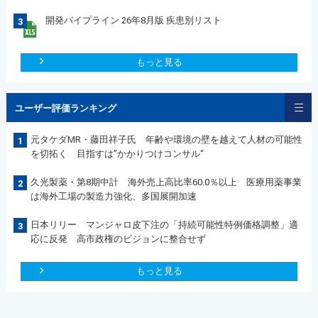
開発パイプライン 26年8月版 疾患別リスト
3
もっと見る
ユーザー評価ランキング
元タケダMR・藤田祥子氏 年齢や環境の壁を越えて人材の可能性
1
を切拓く 目指すは”かかりつけコンサル“
久光製薬・第8期中計 海外売上高比率60.0％以上 医療用薬事業
2
は海外工場の製造力強化、多国展開加速
日本リリー マンジャロ皮下注の「持続可能性特例価格調整」適
3
応に反発 高市政権のビジョンに整合せず
もっと見る