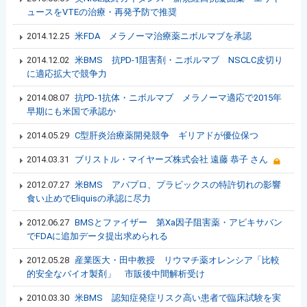
ュースをVTEの治療・再発予防で推奨
2014.12.25
米FDA メラノーマ治療薬ニボルマブを承認
2014.12.02
米BMS 抗PD-1阻害剤・ニボルマブ NSCLC皮切り
に適応拡大で競争力
2014.08.07
抗PD-1抗体・ニボルマブ メラノーマ適応で2015年
早期にも米国で承認か
2014.05.29
C型肝炎治療薬開発競争 ギリアドが優位保つ
2014.03.31
ブリストル・マイヤーズ株式会社 遠藤 恭子 さん
2012.07.27
米BMS アバプロ、プラビックスの特許切れの影響
食い止めでEliquisの承認に尽力
2012.06.27
BMSとファイザー 第Ⅹa因子阻害薬・アピキサバン
でFDAに追加データ提出求められる
2012.05.28
産業医大・田中教授 リウマチ薬オレンシア「比較
的安全なバイオ製剤」 市販後中間解析受け
2010.03.30
米BMS 認知症発症リスク高い患者で臨床試験を実