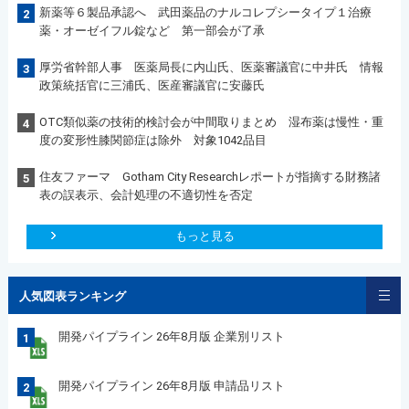
新薬等６製品承認へ 武田薬品のナルコレプシータイプ１治療
2
薬・オーゼイフル錠など 第一部会が了承
厚労省幹部人事 医薬局長に内山氏、医薬審議官に中井氏 情報
3
政策統括官に三浦氏、医産審議官に安藤氏
OTC類似薬の技術的検討会が中間取りまとめ 湿布薬は慢性・重
4
度の変形性膝関節症は除外 対象1042品目
住友ファーマ Gotham City Researchレポートが指摘する財務諸
5
表の誤表示、会計処理の不適切性を否定
もっと見る
人気図表ランキング
開発パイプライン 26年8月版 企業別リスト
1
開発パイプライン 26年8月版 申請品リスト
2