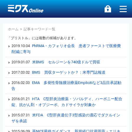
ホーム
>
記事キーワード一覧
「ブリストル」には複数の候補があります。
2019.10.04
PhRMA・カフォリオ会長 患者ファーストで医療費
削減に寄与
2019.01.07
米BMS セルジーンを740億ドルで買収
2017.03.02
BMS 買収ターゲットか？：米専門誌報道
2016.02.03
EMA 多発性骨髄腫治療薬Emplicitiなど3品目承認勧
告
2016.01.21
HTA C型肝炎治療薬・ソバルディ、ハーボニー配合
錠、抗がん剤・オプジーボ、カドサイラが対象か
2015.07.31
米FDA C型肝炎遺伝子3型感染の適応でダクルイン
ザを承認
2015.06.09
英NICE最終ガイダンス 新規経口抗凝固薬・エリキ